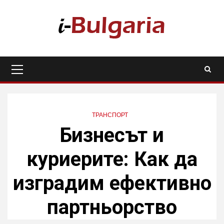
Skip
to
content
Primary
Menu
ТРАНСПОРТ
Бизнесът и
куриерите: Как да
изградим ефективно
партньорство