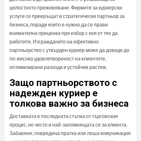
цялостното преживяване. Фирмите за куриерски
услуги се превръщат в стратегически партньор за
бизнеса, поради което е нужно да се прави
внимателна преценка при избор с коя от тях да
работите. Изграждането на ефективно
партньорство с утвърден куриер може да доведе до
по-висока удовлетвореност на клиентите,
оптимизирани разходи и устойчив растеж.
Защо партньорството с
надежден куриер е
толкова важно за бизнеса
Доставката е последната стъпка от търговския
процес, но често и най-запомнящата се за клиента.
Забавяне, повредена пратка или лоша комуникация