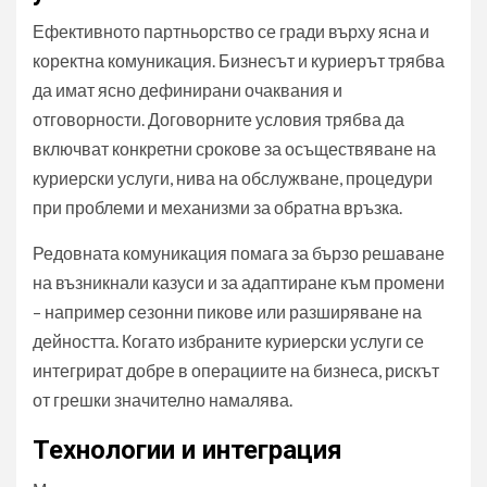
Ефективното партньорство се гради върху ясна и
коректна комуникация. Бизнесът и куриерът трябва
да имат ясно дефинирани очаквания и
отговорности. Договорните условия трябва да
включват конкретни срокове за осъществяване на
куриерски услуги, нива на обслужване, процедури
при проблеми и механизми за обратна връзка.
Редовната комуникация помага за бързо решаване
на възникнали казуси и за адаптиране към промени
– например сезонни пикове или разширяване на
дейността. Когато избраните куриерски услуги се
интегрират добре в операциите на бизнеса, рискът
от грешки значително намалява.
Технологии и интеграция