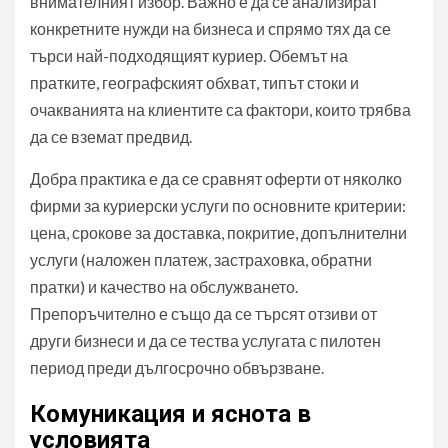
внимателният избор. Важно е да се анализират
конкретните нужди на бизнеса и спрямо тях да се
търси най-подходящият куриер. Обемът на
пратките, географският обхват, типът стоки и
очакванията на клиентите са фактори, които трябва
да се вземат предвид.
Добра практика е да се сравнят оферти от няколко
фирми за куриерски услуги по основните критерии:
цена, срокове за доставка, покритие, допълнителни
услуги (наложен платеж, застраховка, обратни
пратки) и качество на обслужването.
Препоръчително е също да се търсят отзиви от
други бизнеси и да се тества услугата с пилотен
период преди дългосрочно обвързване.
Комуникация и яснота в
условията