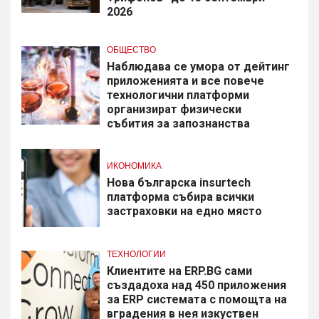
2026
ОБЩЕСТВО
Наблюдава се умора от дейтинг
приложенията и все повече
технологични платформи
организират физически
събития за запознанства
ИКОНОМИКА
Нова българска insurtech
платформа събира всички
застраховки на едно място
ТЕХНОЛОГИИ
Клиентите на ERP.BG сами
създадоха над 450 приложения
за ERP системата с помощта на
вградения в нея изкуствен