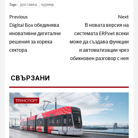
доставка
куриер
Tags:
Post
Previous
Next
navigation
Digital Box обединява
В новата версия на
иновативни дигитални
системата ERP.net всеки
решения за хорека
може да създава функции
сектора
и автоматизации чрез
обикновен разговор с нея
СВЪРЗАНИ
ТРАНСПОРТ