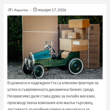
януари 17, 2026
i-Reporter
Бързината и надеждността са ключови фактори за
успех в съвременната динамична бизнес среда.
Независимо дали става дума за онлайн магазин,
производствена компания или малък търговец,
доставката до крайния клиент е решаваща за