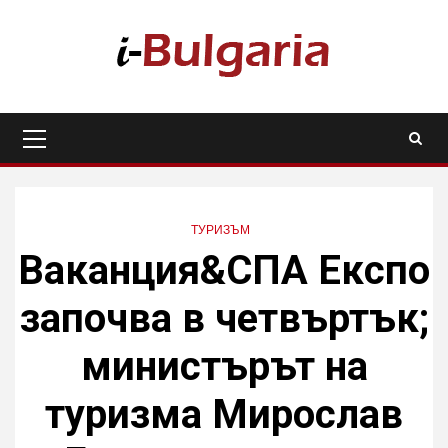
Skip
to
content
Primary
Menu
ТУРИЗЪМ
Ваканция&СПА Експо
започва в четвъртък;
министърът на
туризма Мирослав