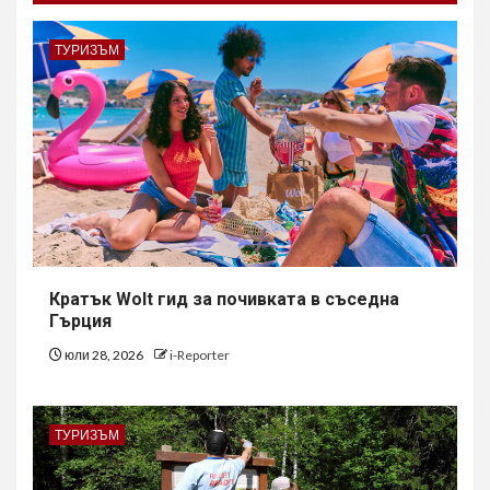
ТУРИЗЪМ
Кратък Wolt гид за почивката в съседна
Гърция
юли 28, 2026
i-Reporter
ТУРИЗЪМ