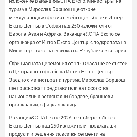
изложение Ваканция&СПА Експо. Министърът на
туризма Мирослав Боршош ще открие
международния формат, който ще събере в Интер
Експо Център в София над 250 изложители от
Европа, Азия и Африка. Ваканция&СПА Експо се
организира от Интер Експо Център, с подкрепата на
Министерството на туризма на Република България.
Официалната церемония от 11.00 часа ще се състои
в Централното фоайе на Интер Експо Център.
Заедно с министъра на туризма Мирослав Боршош
ще присъстват представители на посолства,
национални и регионални бордове, браншови
организации, официални лица.
Ваканция&СПА Експо 2026 ще събере в Интер
Експо Център над 250 изложители, предлагащи
продукти и решения за всички сегменти на