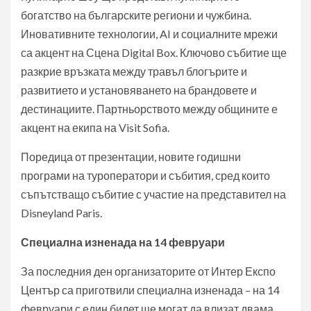
богатство на българските региони и чужбина.
Иновативните технологии, AI и социалните мрежи
са акцент на Сцена Digital Box. Ключово събитие ще
разкрие връзката между травъл блогърите и
развитието и установяването на брандовете и
дестинациите. Партньорството между общините е
акцент на екипа на Visit Sofia.
Поредица от презентации, новите годишни
програми на туроператори и събития, сред които
съпътстващо събитие с участие на представител на
Disneyland Paris.
Специална изненада на 14 февруари
За последния ден организаторите от Интер Експо
Център са приготвили специална изненада – на 14
февруари с един билет ще могат да влизат двама