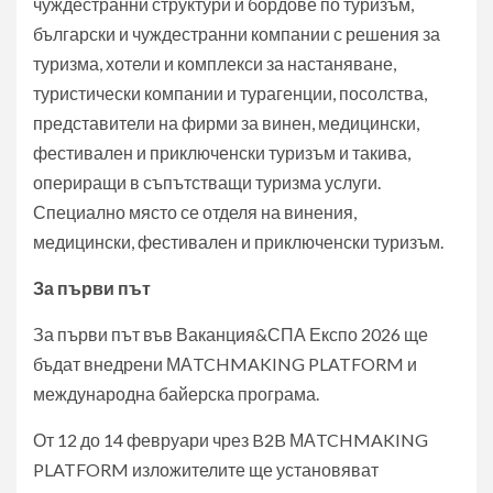
чуждестранни структури и бордове по туризъм,
български и чуждестранни компании с решения за
туризма, хотели и комплекси за настаняване,
туристически компании и турагенции, посолства,
представители на фирми за винен, медицински,
фестивален и приключенски туризъм и такива,
опериращи в съпътстващи туризма услуги.
Специално място се отделя на винения,
медицински, фестивален и приключенски туризъм.
За първи път
За първи път във Ваканция&СПА Експо 2026 ще
бъдат внедрени МАTCHMAKING PLATFORM и
международна байерска програма.
От 12 до 14 февруари чрез B2B МАTCHMAKING
PLATFORM изложителите ще установяват