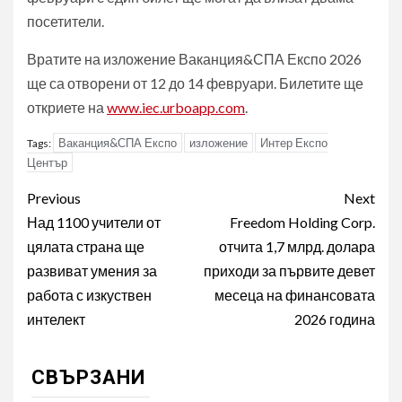
посетители.
Вратите на изложение Ваканция&СПА Експо 2026
ще са отворени от 12 до 14 февруари. Билетите ще
откриете на
www.iec.urboapp.com
.
Ваканция&СПА Експо
изложение
Интер Експо
Tags:
Център
Post
Previous
Next
navigation
Над 1100 учители от
Freedom Holding Corp.
цялата страна ще
отчита 1,7 млрд. долара
развиват умения за
приходи за първите девет
работа с изкуствен
месеца на финансовата
интелект
2026 година
СВЪРЗАНИ