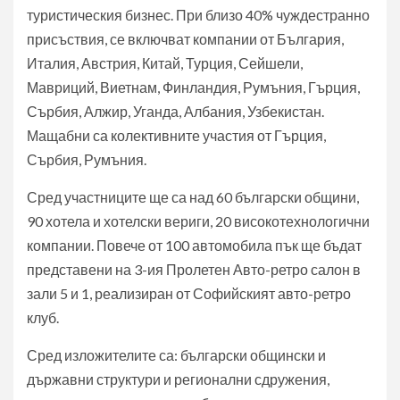
туристическия бизнес. При близо 40% чуждестранно
присъствия, се включват компании от България,
Италия, Австрия, Китай, Турция, Сейшели,
Мавриций, Виетнам, Финландия, Румъния, Гърция,
Сърбия, Алжир, Уганда, Албания, Узбекистан.
Мащабни са колективните участия от Гърция,
Сърбия, Румъния.
Сред участниците ще са над 60 български общини,
90 хотела и хотелски вериги, 20 високотехнологични
компании. Повече от 100 автомобила пък ще бъдат
представени на 3-ия Пролетен Авто-ретро салон в
зали 5 и 1, реализиран от Софийският авто-ретро
клуб.
Сред изложителите са: български общински и
държавни структури и регионални сдружения,