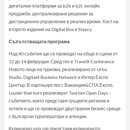
дигитални платформи за b2b и b2c онлайн
продажби, централизирани решения за
дистанционно управление в реално време. Хост на
второто издание на Digital Box е Staycy.
Съпътстващата програма
Над 40 събития ще се проведат на общо 6 сцени от
12 до 14 февруари. Сред тях е TravelX Conference:
Новото лице на туризма, реализирано от Urbo
Studio, Digital4 Business Network и Интер Експо
Център. В партньорство с Ваканция&СПА Експо,
Louder than horn реализират Tourism Open Days –
събитието, което представя гръцките региони и
хотели и ще се провеждат двустранни бизнес срещи
с български туроператори и агенции.
Кулинарно шоу ще представи кулинарното