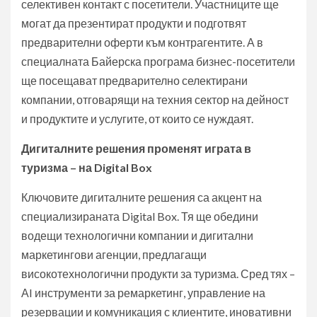
селективен контакт с посетители. Участниците ще
могат да презентират продукти и подготвят
предварителни оферти към контрагентите. А в
специалната Байерска програма бизнес-посетители
ще посещават предварително селектирани
компании, отговарящи на техния сектор на дейност
и продуктите и услугите, от които се нуждаят.
Дигиталните решения променят играта в
туризма – на Digital Box
Ключовите дигиталните решения са акцент на
специализираната Digital Box. Тя ще обедини
водещи технологични компании и дигитални
маркетингови агенции, предлагащи
високотехнологични продукти за туризма. Сред тях –
АI инструменти за ремаркетинг, управление на
резервации и комуникация с клиентите, иновативни