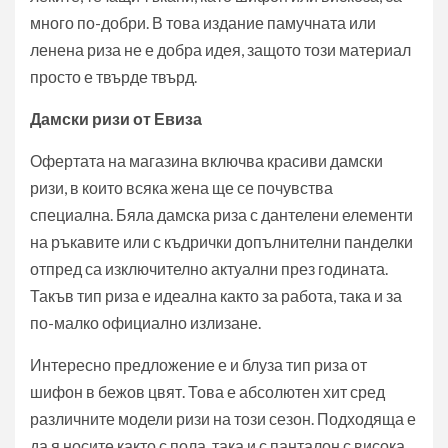
много по-добри. В това издание памучната или
ленена риза не е добра идея, защото този материал
просто е твърде твърд.
Дамски ризи от Евиза
Офертата на магазина включва красиви дамски
ризи, в които всяка жена ще се почувства
специална. Бяла дамска риза с дантелени елементи
на ръкавите или с къдрички допълнителни панделки
отпред са изключително актуални през годината.
Такъв тип риза е идеална както за работа, така и за
по-малко официално излизане.
Интересно предложение е и блуза тип риза от
шифон в бежов цвят. Това е абсолютен хит сред
различните модели ризи на този сезон. Подходяща е
да я носите както с пола, така и с панталон с висока