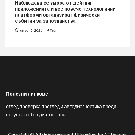
Наблюдава се умора от дейтинг
приложенията и все повече технологични
платформи организират физически
събития за запознанства
август 3, 2026
Team
Полезни линкове
оглед проверка преглед и автодиагностика преди
покупка от Топ диагностика
Copyright © All rights reserved.
|
Newsium
by AF themes.