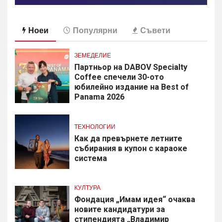
Ноеи
Популярни
Съвети
ЗЕМЕДЕЛИЕ
Партньор на DABOV Specialty
Coffee спечели 30-ото
юбилейно издание на Best of
Panama 2026
ТЕХНОЛОГИИ
Как да превърнете летните
събирания в купон с караоке
система
КУЛТУРА
Фондация „Имам идея“ очаква
новите кандидатури за
стипендията „Владимир