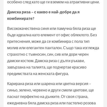
особено след като ще ги вземем на атрактивни цени.
Дамска риза – с какво е най-добре да я
комбинирате?
Висококачествена синя или памучна бяла риза ще
бъде идеална като елемент от офис облеклото. Без
притеснения, може да се комбинира с пола тип
молив или елегантен панталон. Също така изглежда
страхотно с тъмносин, син, сив или дори черен
дамски костюм. Дамска риза с дълги ръкави,
завързана на талията, ще подчертае красиво
предимствата на женската фигура.
Карирана риза или шарена или цветна версия –
синьо, зелено, червено и други смели цветове, ще
паснат перфектно на дънките. От своя страна,
ежедневна бяла дамска риза или пастелно розова