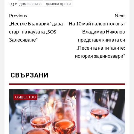
дамска риза
дамски дрехи
Tags:
Post
Previous
Next
navigation
„Нестле България“ дава
На 10 май палеонтологът
старт на каузата „SOS
Владимир Николов
Залесяване“
представя книгата си
„Песента на титаните:
история за динозаври“
СВЪРЗАНИ
ОБЩЕСТВО