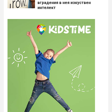
вградения в нея изкуствен
интелект