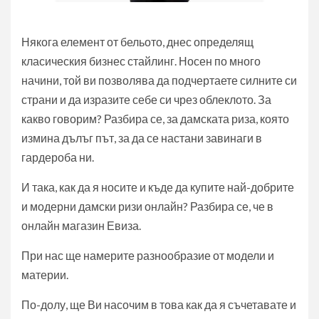
Някога елемент от бельото, днес определящ
класическия бизнес стайлинг. Носен по много
начини, той ви позволява да подчертаете силните си
страни и да изразите себе си чрез облеклото. За
какво говорим? Разбира се, за дамската риза, която
измина дълъг път, за да се настани завинаги в
гардероба ни.
И така, как да я носите и къде да купите най-добрите
и модерни дамски ризи онлайн? Разбира се, че в
онлайн магазин Евиза.
При нас ще намерите разнообразие от модели и
материи.
По-долу, ще Ви насочим в това как да я съчетавате и