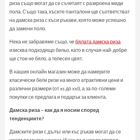
риза също могат да се съчетаят с разкроена миди
пола. Също така, късите панталони ще съответстват
на дамска риза с къси ръкави, която може успешно
да замени поло.
Нека не забравяме също, че
бялата дамска риза
изисква подходящо бельо, като в случая най-добре
ще стои не бяло, а телесен цвят.
В нашия онлайн магазин може да намерите
класически бели ризи на много атрактивни цени и
различни размери (от xs до xxl), а за по-големи
покупки се предлага и подарък за клиента.
Дамска риза – как да я носим според
тенденциите?
Дамските ризи с дълъг или къс ръкав могат да се
носят по много начини. И как да я носим според