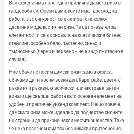
Всяка жена има поне една прилична дамска риза в
гардероба си. Онези дами, които имат дрескод на
работа, със сигурност се екипират с няколко-
десетина модела стилни ризи. Те са показател за
елегантност и са в основата на класическия бизнес
стайлинг, особено бяло, пастелно, синьо и
тъмносиньо (черно и червено – не е задължително в
случая).
Ние обаче не носим дамски ризи само в офиса,
обичаме да ги носим всеки ден. Каре, райе, цветя, с
ръкав или ръкави, класически или екстравагантен
винаги ще свърши работа като основен елемент на
удобен и практичен уикенд комплект. Нещо повече,
дамската риза може идеално да подчертае силните
ни страни и да прикрие някои несъвършенства. Така
че нека посегнем към тях без никакви притеснения,