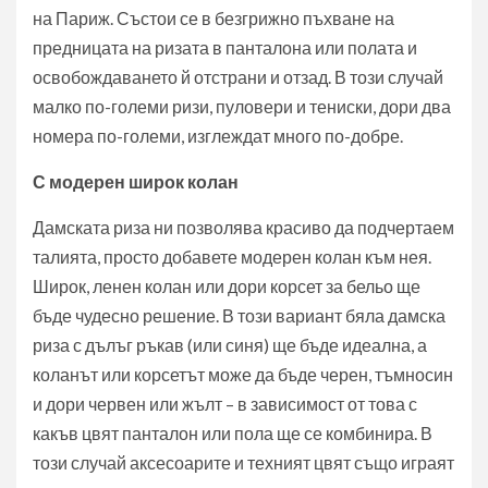
на Париж. Състои се в безгрижно пъхване на
предницата на ризата в панталона или полата и
освобождаването й отстрани и отзад. В този случай
малко по-големи ризи, пуловери и тениски, дори два
номера по-големи, изглеждат много по-добре.
С модерен широк колан
Дамската риза ни позволява красиво да подчертаем
талията, просто добавете модерен колан към нея.
Широк, ленен колан или дори корсет за бельо ще
бъде чудесно решение. В този вариант бяла дамска
риза с дълъг ръкав (или синя) ще бъде идеална, а
коланът или корсетът може да бъде черен, тъмносин
и дори червен или жълт – в зависимост от това с
какъв цвят панталон или пола ще се комбинира. В
този случай аксесоарите и техният цвят също играят