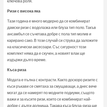
ключова роля.
Ризи с висока яка
Тази година е много модерно да се комбинират
дамски ризи с водолазка или блуза тип поло. Такъв
ансамбъл се съчетава добре с пола тип молив и
карирано сако. В този случай си струва да заложите
на класически аксесоари. Със сигурност този
комплект няма да е скучен, а новият влак ще
издържи дълго време.
Къса риза
Модата е пълна с контрасти. Както доскоро ризите с
къси ръкави се смятаха за смущаващи, а днес вече
могат да се намерят по модните подиуми, същото
важи и за късите ризи, които се комбинират най-
добре с дълги долнища. Такава къса блуза-риза ще