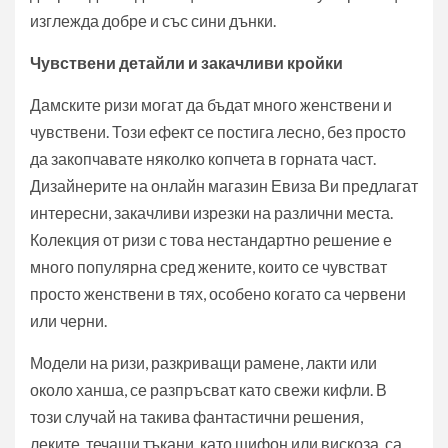
изглежда добре и със сини дънки.
Чувствени детайли и закачливи кройки
Дамските ризи могат да бъдат много женствени и
чувствени. Този ефект се постига лесно, без просто
да закопчавате няколко копчета в горната част.
Дизайнерите на онлайн магазин Евиза Ви предлагат
интересни, закачливи изрезки на различни места.
Колекция от ризи с това нестандартно решение е
много популярна сред жените, които се чувстват
просто женствени в тях, особено когато са червени
или черни.
Модели на ризи, разкриващи рамене, лакти или
около ханша, се разпръсват като свежи кифли. В
този случай на такива фантастични решения,
леките, течащи тъкани, като шифон или вискоза, са