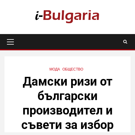
Skip
to
content
Primary
Menu
МОДА
ОБЩЕСТВО
Дамски ризи от
български
производител и
съвети за избор