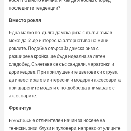
последните тенденции?
Вместо рокля
Една малко по-дълга дамска риза с дълъг ръкав
може да бъде интересна алтернатива на мини
роклите. Подобна овърсайз дамска риза с
разширена кройка ще бъде идеална за летен
следобед. Съчетава се със сандали, маратонки и
дори кецове. При приглушените цветове си струва
да инвестирате в интересни и модерни аксесоари, а
при шарените модели е по-добре да внимавате с
аксесоарите.
Френчтук
Frenchtuck е отличителен начин за носене на
тениски, ризи, блузи и пуловери, направо от улиците