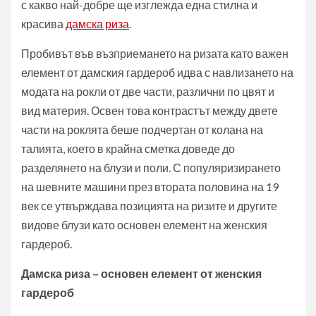
с какво най-добре ще изглежда една стилна и
красива
дамска риза
.
Пробивът във възприемането на ризата като важен
елемент от дамския гардероб идва с навлизането на
модата на рокли от две части, различни по цвят и
вид материя. Освен това контрастът между двете
части на роклята беше подчертан от колана на
талията, което в крайна сметка доведе до
разделянето на блузи и поли. С популяризирането
на шевните машини през втората половина на 19
век се утвърждава позицията на ризите и другите
видове блузи като основен елемент на женския
гардероб.
Дамска риза – основен елемент от женския
гардероб