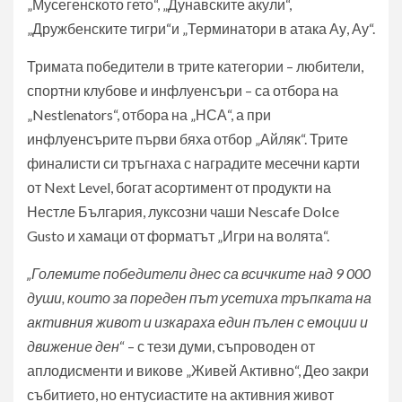
„Мусегенското гето“, „Дунавските акули“,
„Дружбенските тигри“и „Терминатори в атака Ау, Ау“.
Тримата победители в трите категории – любители,
спортни клубове и инфлуенсъри – са отбора на
„Nestlenators“, отбора на „НСА“, а при
инфлуенсърите първи бяха отбор „Айляк“. Трите
финалисти си тръгнаха с наградите месечни карти
от Next Level, богат асортимент от продукти на
Нестле България, луксозни чаши Nescafe Dolce
Gusto и хамаци от форматът „Игри на волята“.
„Големите победители днес са всичките над 9 000
души, които за пореден път усетиха тръпката на
активния живот и изкараха един пълен с емоции и
движение ден
“ – с тези думи, съпроводен от
аплодисменти и викове „Живей Активно“, Део закри
събитието, но ентусиастите на активния живот