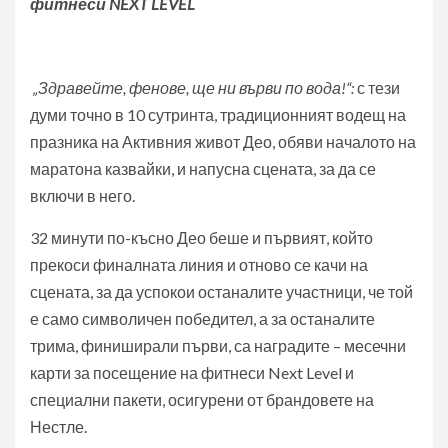
фитнеси
NEXT LEVEL
„Здравейте
,
фенове, ще ни върви по вода!“
:
с тези
думи точно в 10 сутринта, традиционният водещ на
празника на Активния живот Део, обяви началото на
маратона казвайки, и напусна сцената, за да се
включи в него.
32 минути по-късно Део беше и първият, който
прекоси финалната линия и отново се качи на
сцената, за да успокои останалите участници, че той
е само символичен победител, а за останалите
трима, финиширали първи, са наградите – месечни
карти за посещение на фитнеси Next Level и
специални пакети, осигурени от брандовете на
Нестле.