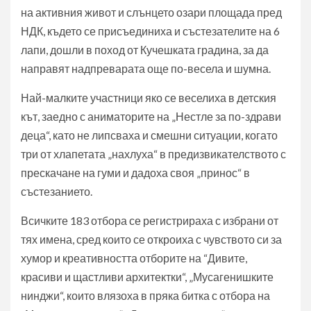
на активния живот и слънцето озари площада пред
НДК, където се присъединиха и състезателите на 6
лапи, дошли в поход от Кучешката градина, за да
направят надпреварата още по-весела и шумна.
Най-малките участници яко се веселиха в детския
кът, заедно с аниматорите на „Нестле за по-здрави
деца“, като не липсваха и смешни ситуации, когато
три от хлапетата „нахлуха“ в предизвикателството с
прескачане на гуми и дадоха своя „принос“ в
състезанието.
Всичките 183 отбора се регистрираха с избрани от
тях имена, сред които се откроиха с чувството си за
хумор и креативността отборите на “Дивите,
красиви и щастливи архитектки“, „Мусагенишките
нинджи“, които влязоха в пряка битка с отбора на