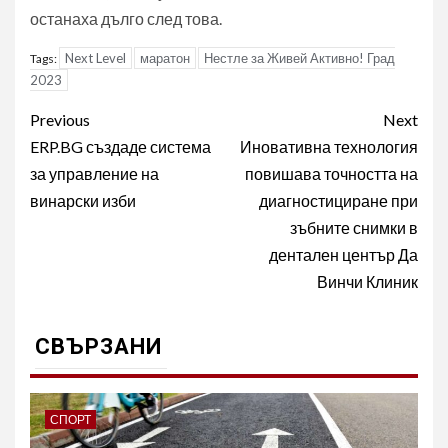
останаха дълго след това.
Next Level
маратон
Нестле за Живей Активно! Град
Tags:
2023
Post
Previous
Next
navigation
ERP.BG създаде система
Иновативна технология
за управление на
повишава точността на
винарски изби
диагностициране при
зъбните снимки в
дентален център Да
Винчи Клиник
СВЪРЗАНИ
СПОРТ