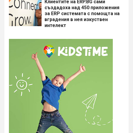
Клиентите на ERP.BG сами
създадоха над 450 приложения
за ERP системата с помощта на
вградения в нея изкуствен
интелект