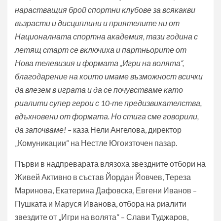
нарастващия брой спортни клубове за всякакви
възрасти и дисциплини и приятелите ни от
Националната спортна академия, тази година с
летящ старт се включиха и партньорите от
Нова телевизия и формата „Игри на волята“,
благодарение на които имаме възможност всички
да влезем в играта и да се почувстваме като
риалити супер герои с 10-те предизвикателства,
вдъхновени от формата. Но стига сме говорили,
да започваме! –
каза Нели Ангелова, директор
„Комуникации“ на Нестле Югоизточен пазар.
Първи в надпреварата влязоха звездните отбори на
Живей Активно в състав Йордан Йовчев, Тереза
Маринова, Екатерина Дафовска, Евгени Иванов –
Пушката и Маруся Иванова, отбора на риалити
звездите от „Игри на волята“ – Слави Туджаров,