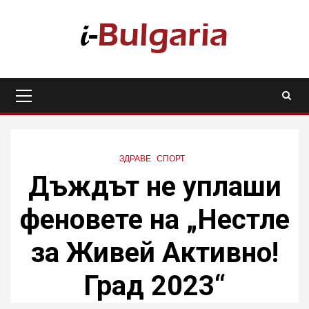
Skip
to
content
Primary
Menu
ЗДРАВЕ
СПОРТ
Дъждът не уплаши
феновете на „Нестле
за Живей Активно!
Град 2023“