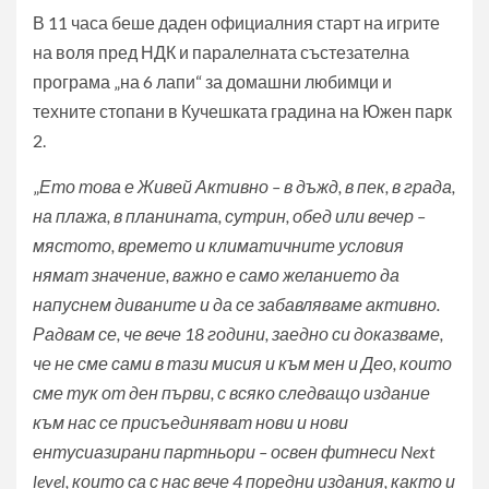
В 11 часа беше даден официалния старт на игрите
на воля пред НДК и паралелната състезателна
програма „на 6 лапи“ за домашни любимци и
техните стопани в Кучешката градина на Южен парк
2.
„
Ето това е Живей Активно – в дъжд, в пек, в града,
на плажа, в планината, сутрин, обед или вечер –
мястото, времето и климатичните условия
нямат значение, важно е само желанието да
напуснем диваните и да се забавляваме активно.
Радвам се, че вече 18 години, заедно си доказваме,
че не сме сами в тази мисия и към мен и Део, които
сме тук от ден първи, с всяко следващо издание
към нас се присъединяват нови и нови
ентусиазирани партньори – освен фитнеси
Next
level,
които са с нас вече 4 поредни издания, както и