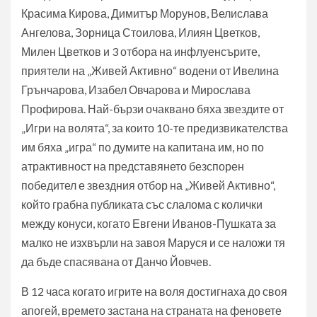
Красима Кирова, Димитър Морунов, Велислава
Ангелова, Зорница Стоилова, Илиян Цветков,
Милен Цветков и 3 отбора на инфлуенсърите,
приятели на „Живей Активно“ водени от Ивелина
Грънчарова, Изабел Овчарова и Мирослава
Профирова. Най-бързи очаквано бяха звездите от
„Игри на волята“, за които 10-те предизвикателства
им бяха „игра“ по думите на капитана им, но по
атрактивност на представянето безспорен
победител е звездния отбор на „Живей Активно“,
който грабна публиката със слалома с колички
между конуси, когато Евгени Иванов-Пушката за
малко не изхвърли на завоя Маруся и се наложи тя
да бъде спасявана от Данчо Йовчев.
В 12 часа когато игрите на воля достигнаха до своя
апогей, времето застана на страната на феновете