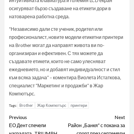
интуитивната клавиатура и големия LCD екран
осигуряват бързо създаване на етикети дори в
натоварена работна среда.
“Независимо дали сте ученик, родител или
професионалист, новите модели етикетни принтери
на Brother могат да направят живота ви по-
организиран и ефективен. С тях можете да
създавате етикети, които не само улесняват
ежедневието, но и добавят индивидуалност и стил
към всяка задача” – коментира Виолета Истаткова,
специалист “Маркетинг и продажби” в Жар
Компютърс.
Brother
Жар Компютърс
принтери
Tags:
Post
Previous
Next
navigation
ЕО Дент спечели
Район „Банкя“ с покана за
наградата „TRIUMPH
спорт през септември