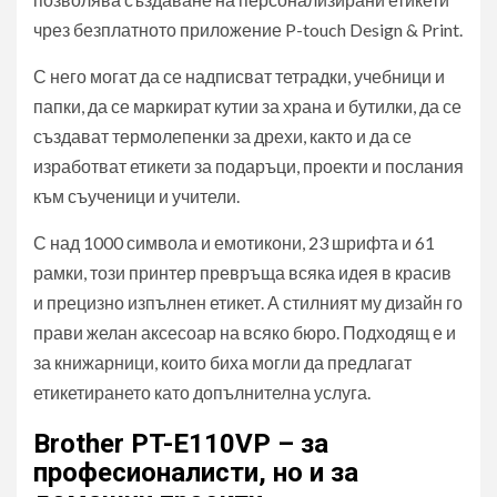
чрез безплатното приложение P-touch Design & Print.
С него могат да се надписват тетрадки, учебници и
папки, да се маркират кутии за храна и бутилки, да се
създават термолепенки за дрехи, както и да се
изработват етикети за подаръци, проекти и послания
към съученици и учители.
С над 1000 символа и емотикони, 23 шрифта и 61
рамки, този принтер превръща всяка идея в красив
и прецизно изпълнен етикет. А стилният му дизайн го
прави желан аксесоар на всяко бюро. Подходящ е и
за книжарници, които биха могли да предлагат
етикетирането като допълнителна услуга.
Brother PT-E110VP – за
професионалисти, но и за