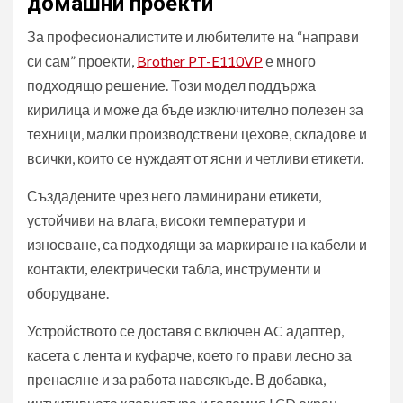
домашни проекти
За професионалистите и любителите на “направи
си сам” проекти,
Brother PT-E110VP
е много
подходящо решение. Този модел поддържа
кирилица и може да бъде изключително полезен за
техници, малки производствени цехове, складове и
всички, които се нуждаят от ясни и четливи етикети.
Създадените чрез него ламинирани етикети,
устойчиви на влага, високи температури и
износване, са подходящи за маркиране на кабели и
контакти, електрически табла, инструменти и
оборудване.
Устройството се доставя с включен AC адаптер,
касета с лента и куфарче, което го прави лесно за
пренасяне и за работа навсякъде. В добавка,