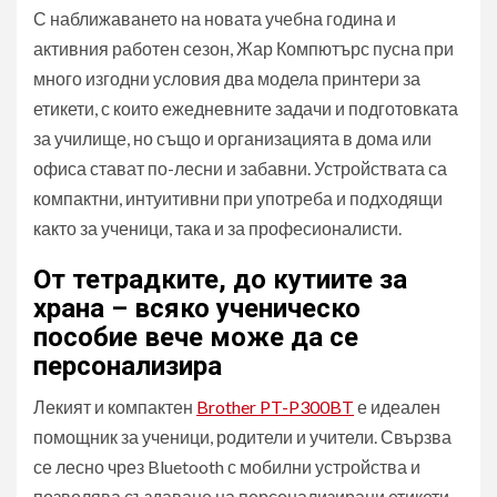
С наближаването на новата учебна година и
активния работен сезон, Жар Компютърс пусна при
много изгодни условия два модела принтери за
етикети, с които ежедневните задачи и подготовката
за училище, но също и организацията в дома или
офиса стават по-лесни и забавни. Устройствата са
компактни, интуитивни при употреба и подходящи
както за ученици, така и за професионалисти.
От тетрадките, до кутиите за
храна – всяко ученическо
пособие вече може да се
персонализира
Лекият и компактен
Brother PT-P300BT
е идеален
помощник за ученици, родители и учители. Свързва
се лесно чрез Bluetooth с мобилни устройства и
позволява създаване на персонализирани етикети