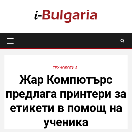
Skip
to
content
Primary
Menu
ТЕХНОЛОГИИ
Жар Компютърс
предлага принтери за
етикети в помощ на
ученика