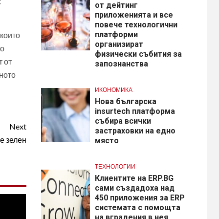
с
от дейтинг
приложенията и все
повече технологични
платформи
 които
организират
то
физически събития за
т от
запознанства
еното
ИКОНОМИКА
Нова българска
insurtech платформа
събира всички
Next
застраховки на едно
е зелен
място
ТЕХНОЛОГИИ
Клиентите на ERP.BG
сами създадоха над
450 приложения за ERP
системата с помощта
на вградения в нея