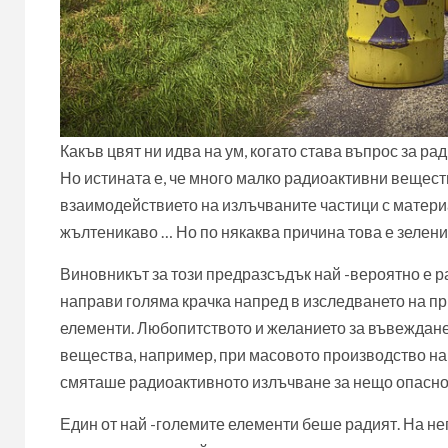
Какъв цвят ни идва на ум, когато става въпрос за р
Но истината е, че много малко радиоактивни вещест
взаимодействието на излъчваните частици с материа
жълтеникаво … Но по някаква причина това е зеления
Виновникът за този предразсъдък най -вероятно е ра
направи голяма крачка напред в изследването на п
елементи. Любопитството и желанието за въвеждане
вещества, например, при масовото производство на 
смяташе радиоактивното излъчване за нещо опасно 
Един от най -големите елементи беше радият. На не