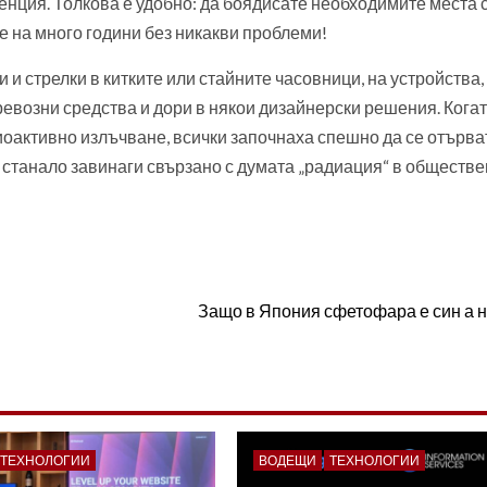
нция. Толкова е удобно: да боядисате необходимите места 
е на много години без никакви проблеми!
и стрелки в китките или стайните часовници, на устройства,
ревозни средства и дори в някои дизайнерски решения. Кога
иоактивно излъчване, всички започнаха спешно да се отърва
 станало завинаги свързано с думата „радиация“ в обществ
Защо в Япония сфетофара е син а н
ТЕХНОЛОГИИ
ВОДЕЩИ
ТЕХНОЛОГИИ