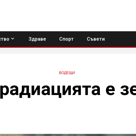
тво
Здраве
Спорт
Съвети
ВОДЕЩИ
радиацията е з