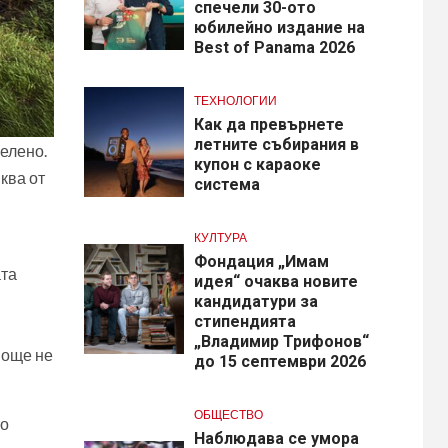
спечели 30-ото
юбилейно издание на
Best of Panama 2026
ТЕХНОЛОГИИ
Как да превърнете
летните събирания в
зелено.
купон с караоке
ква от
система
КУЛТУРА
Фондация „Имам
ата
идея“ очаква новите
кандидатури за
стипендията
„Владимир Трифонов“
 още не
до 15 септември 2026
ОБЩЕСТВО
то
Наблюдава се умора