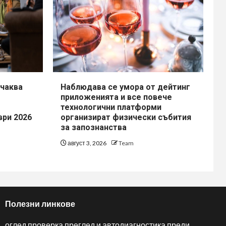
чаква
Наблюдава се умора от дейтинг
приложенията и все повече
технологични платформи
ври 2026
организират физически събития
за запознанства
август 3, 2026
Team
Полезни линкове
оглед проверка преглед и автодиагностика преди