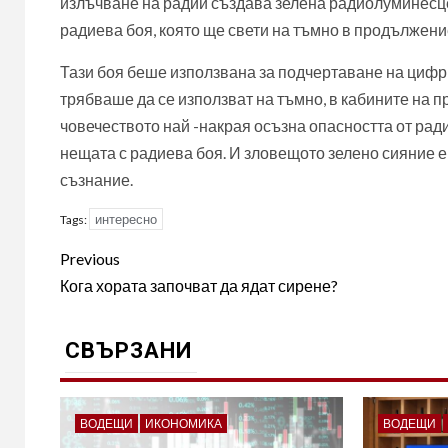
излъчване на радий създава зелена радиолуминесце
радиева боя, която ще свети на тъмно в продължени
Тази боя беше използвана за подчертаване на цифри 
трябваше да се използват на тъмно, в кабините на п
човечеството най -накрая осъзна опасността от рад
нещата с радиева боя. И зловещото зелено сияние е
съзнание.
интересно
Tags:
Post
Previous
navigation
Кога хората започват да ядат сирене?
СВЪРЗАНИ
ВОДЕЩИ
ИКОНОМИКА
ВОДЕЩИ