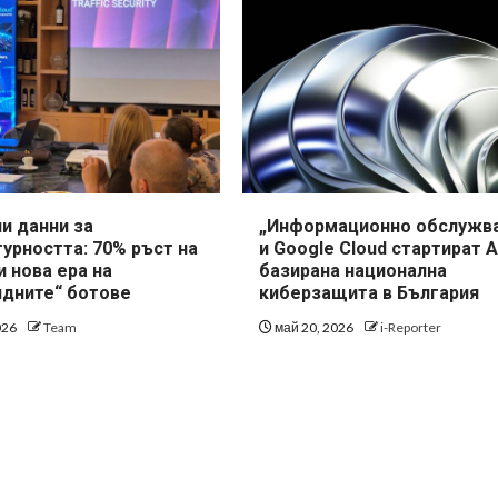
и данни за
„Информационно обслужв
урността: 70% ръст на
и Google Cloud стартират A
и нова ера на
базирана национална
идните“ ботове
киберзащита в България
026
Team
май 20, 2026
i-Reporter