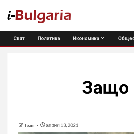
Skip
to
content
Свят
Политика
Икономика
Общес
Защо 
април 13, 2021
Team