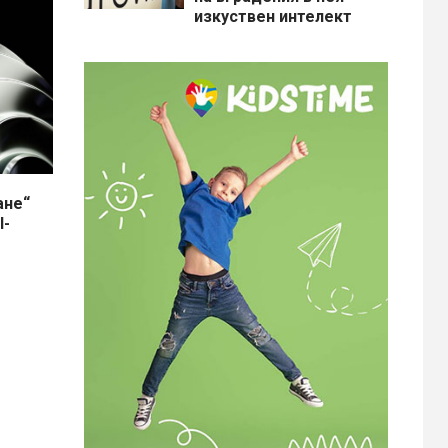
изкуствен интелект
ане“
I-