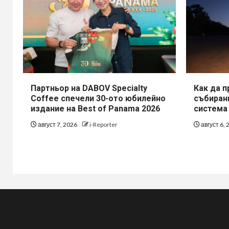
Партньор на DABOV Specialty
Как да 
Coffee спечели 30-ото юбилейно
събирани
издание на Best of Panama 2026
система
август 7, 2026
i-Reporter
август 6,