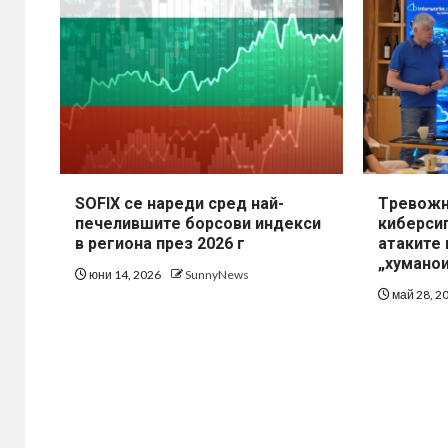
SOFIX се нареди сред най-
Tревожн
печелившите борсови индекси
киберсиг
в региона през 2026 г
атаките 
„хумано
юни 14, 2026
SunnyNews
май 28, 2