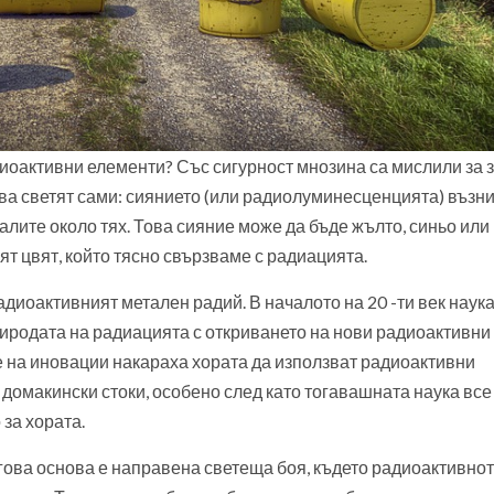
адиоактивни елементи? Със сигурност мнозина са мислили за 
ва светят сами: сиянието (или радиолуминесценцията) възни
лите около тях. Това сияние може да бъде жълто, синьо или
т цвят, който тясно свързваме с радиацията.
диоактивният метален радий. В началото на 20 -ти век наук
риродата на радиацията с откриването на нови радиоактивни
 на иновации накараха хората да използват радиоактивни
домакински стоки, особено след като тогавашната наука все
за хората.
гова основа е направена светеща боя, където радиоактивно