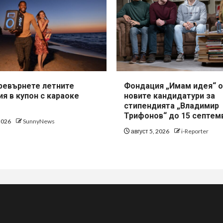
превърнете летните
Фондация „Имам идея“ о
я в купон с караоке
новите кандидатури за
стипендията „Владимир
Трифонов“ до 15 септем
 2026
SunnyNews
август 5, 2026
i-Reporter