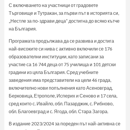
С включването на участници от градовете
Търговище и Тутракан, за първи път в историята си,
„Нестле за по-здрави деца“ достигна до всяко кътче
на България.
Програмата продължава да се развива и достига
най-високите си нива с активно включили се 176
образователни институции, като записани за
участие са 16 744 деца от 75 училища и 101 детски
градини из цяла България. Сред учебните
заведения има представители на цели 46 града,
включително нови попълнения като Асеновград,
Берковица, Етрополе, Исперих и Сеново и 17 села,
сред които с. Ивайло, обл. Пазарджик, с. Рибново,
обл. Благоевград и с. Ягода, обл. Стара Загора.
В издание 2023/2024 за пореден път най-активна се