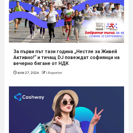
За първи път тази година „Нестле за Живей
Активно!“ и тичащ DJ повеждат софиянци на
вечерно бягане от НДК
юли 27, 2026
i-Reporter