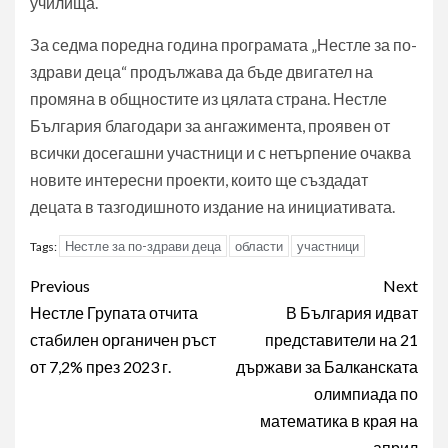
училища.
За седма поредна година програмата „Нестле за по-
здрави деца“ продължава да бъде двигател на
промяна в общностите из цялата страна. Нестле
България благодари за ангажимента, проявен от
всички досегашни участници и с нетърпение очаква
новите интересни проекти, които ще създадат
децата в тазгодишното издание на инициативата.
Нестле за по-здрави деца
области
участници
Tags:
Post
Previous
Next
navigation
Нестле Групата отчита
В България идват
стабилен органичен ръст
представители на 21
от 7,2% през 2023 г.
държави за Балканската
олимпиада по
математика в края на
април