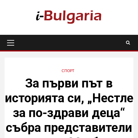
Skip
to
content
Primary
Menu
СПОРТ
За първи път в
историята си, „Нестле
за по-здрави деца“
събра представители