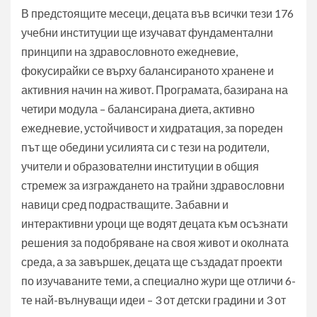
В предстоящите месеци, децата във всички тези 176
учебни институции ще изучават фундаментални
принципи на здравословното ежедневие,
фокусирайки се върху балансираното хранене и
активния начин на живот. Програмата, базирана на
четири модула – балансирана диета, активно
ежедневие, устойчивост и хидратация, за пореден
път ще обедини усилията си с тези на родители,
учители и образователни институции в общия
стремеж за изграждането на трайни здравословни
навици сред подрастващите. Забавни и
интерактивни уроци ще водят децата към осъзнати
решения за подобряване на своя живот и околната
среда, а за завършек, децата ще създадат проекти
по изучаваните теми, а специално жури ще отличи 6-
те най-вълнуващи идеи – 3 от детски градини и 3 от