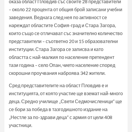
оказа област Пловдив със своите 28 представители
– около 22 процента от общия брой записани учебни
заведения. Веднага след нея по активност се
нареждат областите София-град и Стара Загора,
които също се отличават със значително количество
представители – съответно 20 и 15 образователни
институции. Стара Загора се записва и като
областта с най-малкия по население претендент
тази година – село Опан, чието население според
скорошни проучвания наброява 342 жители.
Сред представителите на област Пловдив е и
институцията, от която участие ще вземат най-много
деца. Средно училище „Свети Седмочисленици“ ще
се бори за победа в тазгодишното издание на
„Нестле за по-здрави деца“ с армия от цели 408
участници.