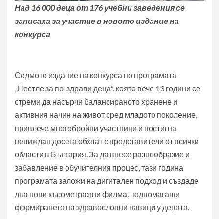
Над 16 000 деца от 176 учебни заведения се
записаха за участие в новото издание на
конкурса
Седмото издание на конкурса по програмата
„Нестле за по-здрави деца“, която вече 13 години се
стреми да насърчи балансираното хранене и
активния начин на живот сред младото поколение,
привлече многобройни участници и постигна
невиждан досега обхват с представители от всички
области в България. За да внесе разнообразие и
забавление в обучителния процес, тази година
програмата заложи на дигитален подход и създаде
два нови късометражни филма, подпомагащи
формирането на здравословни навици у децата.