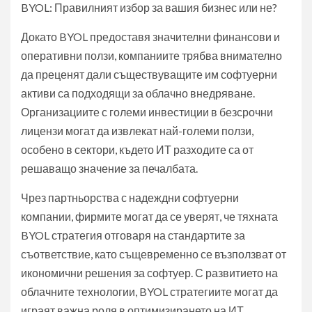
BYOL: Правилният избор за вашия бизнес или не?
Докато BYOL предоставя значителни финансови и
оперативни ползи, компаниите трябва внимателно
да преценят дали съществуващите им софтуерни
активи са подходящи за облачно внедряване.
Организациите с големи инвестиции в безсрочни
лицензи могат да извлекат най-големи ползи,
особено в сектори, където ИТ разходите са от
решаващо значение за печалбата.
Чрез партньорства с надеждни софтуерни
компании, фирмите могат да се уверят, че тяхната
BYOL стратегия отговаря на стандартите за
съответствие, като същевременно се възползват от
икономични решения за софтуер. С развитието на
облачните технологии, BYOL стратегиите могат да
играят важна роля в оптимизирането на ИТ