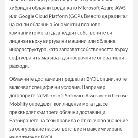
хибридни облачни среди, като Microsoft Azure, AWS
или Google Cloud Platform (GCP). Вместо да разчитат
на скъпи облачни абонаментни планове,
компаниите могат да внедрят собствените си
лицензи върху виртуални машини или облачна
инфраструктура, като запазват собствеността върху
софтуера и намаляват дългосрочните оперативни
разходи.
Облачните доставчици предлагат BYOL опции, но те
включват специфични условия. Например,
договорите за Microsoft Software Assurance и License
Mobility определят кои лицензи могат да се
прехвърлят към трети облачни доставчици.
Разбирането на тези правила е от ключово значение
за осигуряване на съответствие и максимизиране
на ползите от BYOL.