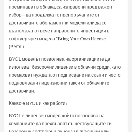
преминават в облака, са изправени пред важен
избор – да продължат с препоръчаните от
доставчиците абонаментни модели или да се
възползват от вече направените инвестиции в
софтуер чрез модела “Bring Your Own License”
(BYOL).
BYOL моделът позволява на организациите да
използват безсрочни лицензи в облачни среди, като
премахват нуждата от подписване на скъпи и често
подновявани лицензионни такси от облачните
доставчици.
Какво е BYOL и как работи?
BYOL е лицензен модел, който позволява на
компаниите да прехвърлят съществуващите си
безсрочни софтуерни лицензи в публични или