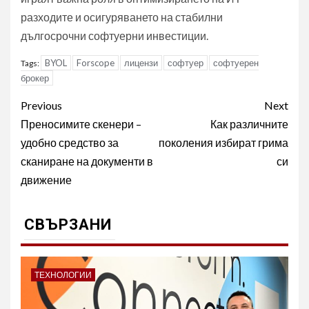
разходите и осигуряването на стабилни
дългосрочни софтуерни инвестиции.
BYOL
Forscope
лицензи
софтуер
софтуерен
Tags:
брокер
Post
Previous
Next
navigation
Преносимите скенери –
Как различните
удобно средство за
поколения избират грима
сканиране на документи в
си
движение
СВЪРЗАНИ
ТЕХНОЛОГИИ