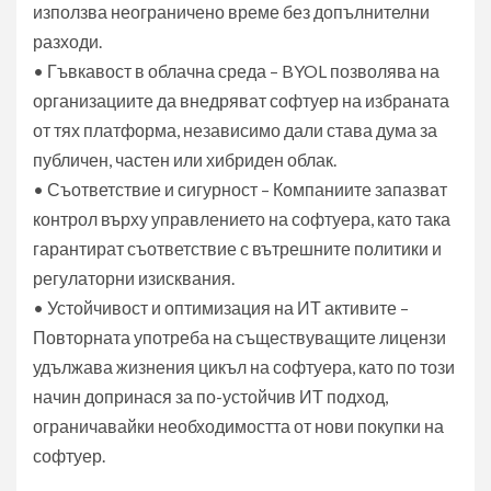
използва неограничено време без допълнителни
разходи.
• Гъвкавост в облачна среда – BYOL позволява на
организациите да внедряват софтуер на избраната
от тях платформа, независимо дали става дума за
публичен, частен или хибриден облак.
• Съответствие и сигурност – Компаниите запазват
контрол върху управлението на софтуера, като така
гарантират съответствие с вътрешните политики и
регулаторни изисквания.
• Устойчивост и оптимизация на ИТ активите –
Повторната употреба на съществуващите лицензи
удължава жизнения цикъл на софтуера, като по този
начин допринася за по-устойчив ИТ подход,
ограничавайки необходимостта от нови покупки на
софтуер.