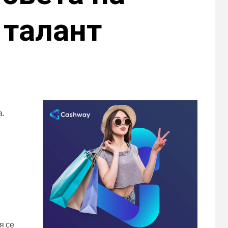
 талант
а.
я се