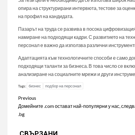
опира на структурирани интервюта, тестове за оценк
на профил на кандидата.
Пазарът на труда се развива в посока цифровизация
намиране на подходящи кадри. С развитието на тех
персонал е важно да използва различни инструменти
Адаптацията към технологичните способи е само до
подходящи таланти за бизнеса. В това число се вкл
анализиране на социалните мрежи и други инструмен
бизнес
подбор на персонал
Tags:
Post
Previous
navigation
Домейните .com остават най-популярни у нас, следв
.bg
СВЪРЗАНИ