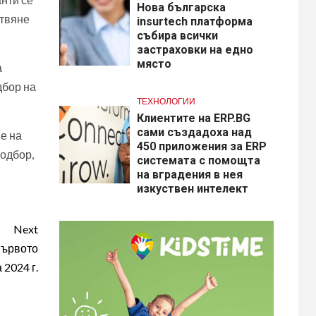
Нова българска
отвяне
insurtech платформа
събира всички
застраховки на едно
място
а
дбор на
ТЕХНОЛОГИИ
Клиентите на ERP.BG
сами създадоха над
е на
450 приложения за ERP
подбор,
системата с помощта
на вградения в нея
изкуствен интелект
Next
първото
 2024 г.