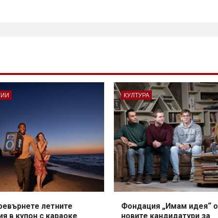
ГИИ
КУЛТУРА
превърнете летните
Фондация „Имам идея“ о
я в купон с караоке
новите кандидатури за