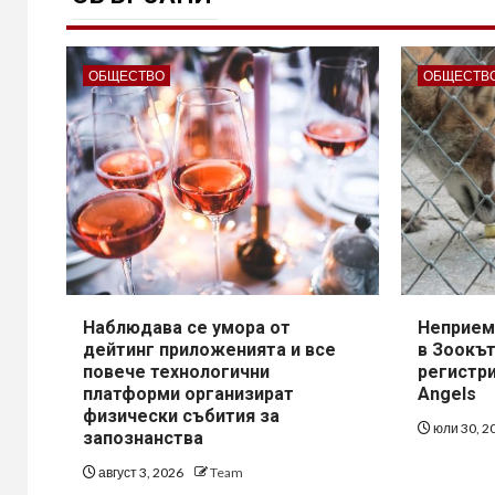
ОБЩЕСТВО
ОБЩЕСТВ
Наблюдава се умора от
Неприем
дейтинг приложенията и все
в Зоокът
повече технологични
регистри
платформи организират
Angels
физически събития за
юли 30, 2
запознанства
август 3, 2026
Team