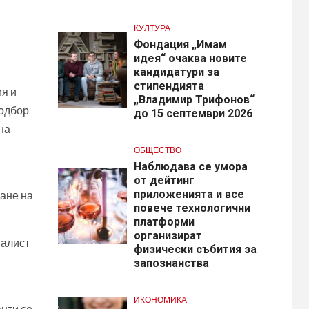
КУЛТУРА
Фондация „Имам
идея“ очаква новите
кандидатури за
стипендията
ия и
„Владимир Трифонов“
подбор
до 15 септември 2026
на
ОБЩЕСТВО
Наблюдава се умора
от дейтинг
приложенията и все
ване на
повече технологични
платформи
организират
иалист
физически събития за
запознанства
ИКОНОМИКА
анти се