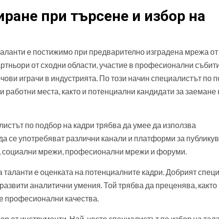
иране при търсене и избор на
таланти е постижимо при предварително изградена мрежа от
артньори от сходни области, участие в професионални събит
чови играчи в индустрията. По този начин специалистът по 
и работни места, както и потенциални кандидати за заемане 
листът по подбор на кадри трябва да умее да използва
 да се употребяват различни канали и платформи за публику
и, социални мрежи, професионални мрежи и форуми.
на таланти е оценката на потенциалните кадри. Добрият спец
развити аналитични умения. Той трябва да преценява, както
те професионални качества.
ор от инструменти. Най-често специалистът по избор на тал