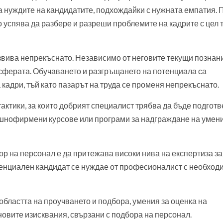
а нуждите на кандидатите, подхождайки с нужната емпатия. 
 успява да разбере и разреши проблемите на кадрите с цел 
звива непрекъснато. Независимо от неговите текущи познан
 сферата. Обучаването и разгръщането на потенциала са
кадри, тъй като пазарът на труда се променя непрекъснато.
актики, за които добрият специалист трябва да бъде подготв
ешнофирмени курсове или програми за надграждане на умен
р на персонал е да притежава високи нива на експертиза за
отенциален кандидат се нуждае от професионалист с необход
областта на проучването и подбора, умения за оценка на
новите изисквания, свързани с подбора на персонал.