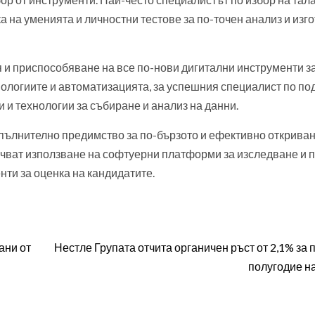
а на уменията и личностни тестове за по-точен анализ и изг
 и приспособяване на все по-нови дигитални инструменти з
нологиите и автоматизацията, за успешния специалист по по
 и технологии за събиране и анализ на данни.
пълнително предимство за по-бързото и ефективно откриван
ючват използване на софтуерни платформи за изследване и 
ти за оценка на кандидатите.
ани от
Нестле Групата отчита органичен ръст от 2,1% за 
полугодие на