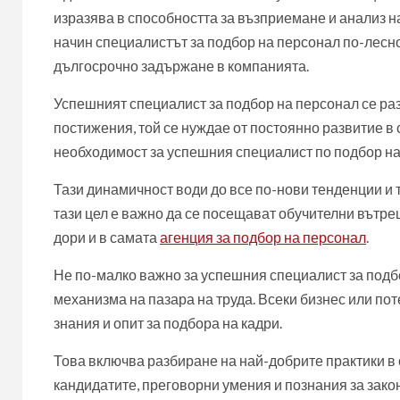
изразява в способността за възприемане и анализ н
начин специалистът за подбор на персонал по-лесно
дългосрочно задържане в компанията.
Успешният специалист за подбор на персонал се ра
постижения, той се нуждае от постоянно развитие в
необходимост за успешния специалист по подбор на 
Тази динамичност води до все по-нови тенденции и т
тази цел е важно да се посещават обучителни вътр
дори и в самата
агенция за подбор на персонал
.
Не по-малко важно за успешния специалист за подбо
механизма на пазара на труда. Всеки бизнес или п
знания и опит за подбора на кадри.
Това включва разбиране на най-добрите практики в 
кандидатите, преговорни умения и познания за зако