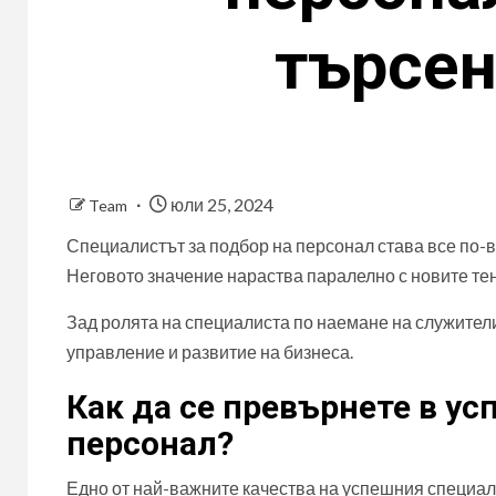
търсен
юли 25, 2024
Team
Специалистът за подбор на персонал става все по-в
Неговото значение нараства паралелно с новите тен
Зад ролята на специалиста по наемане на служител
управление и развитие на бизнеса.
Как да се превърнете в ус
персонал?
Едно от най-важните качества на успешния специали