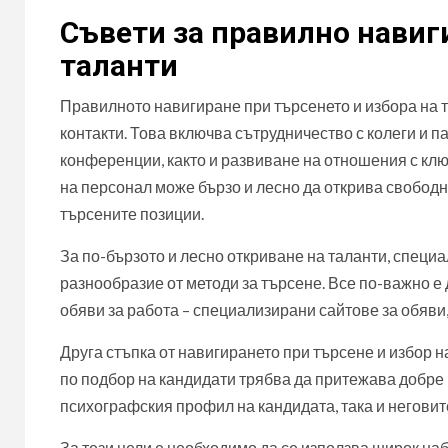
Съвети за правилно навиг
таланти
Правилното навигиране при търсенето и избора на 
контакти. Това включва сътрудничество с колеги и п
конференции, както и развиване на отношения с клю
на персонал може бързо и лесно да открива свободн
търсените позиции.
За по-бързото и лесно откриване на таланти, специа
разнообразие от методи за търсене. Все по-важно е
обяви за работа – специализирани сайтове за обяв
Друга стъпка от навигирането при търсене и избор 
по подбор на кандидати трябва да притежава добре 
психографския профил на кандидата, така и негови
За тези цели е необходимо да се използва широк наб