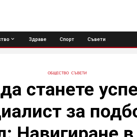
тво
Здраве
Спорт
Съвети
ОБЩЕСТВО
СЪВЕТИ
 да станете усп
иалист за подб
: Навигиране в