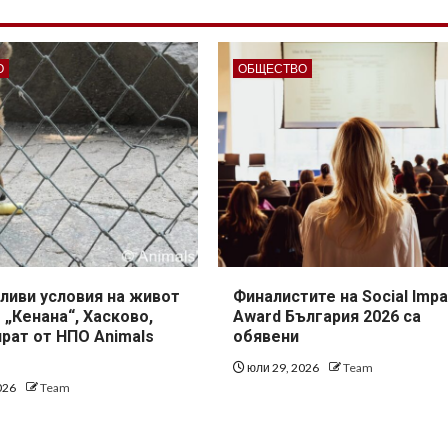
О
ОБЩЕСТВО
ливи условия на живот
Финалистите на Social Impa
 „Кенана“, Хасково,
Award България 2026 са
рат от НПО Animals
обявени
юли 29, 2026
Team
026
Team