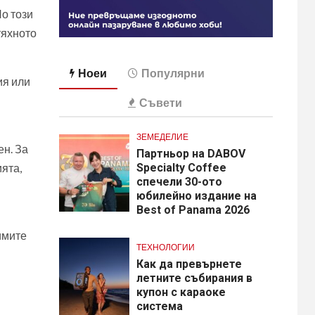
По този
тяхното
Ноеи
Популярни
ия или
Съвети
ЗЕМЕДЕЛИЕ
ен. За
Партньор на DABOV
ията,
Specialty Coffee
спечели 30-ото
юбилейно издание на
Best of Panama 2026
имите
ТЕХНОЛОГИИ
Как да превърнете
летните събирания в
купон с караоке
система