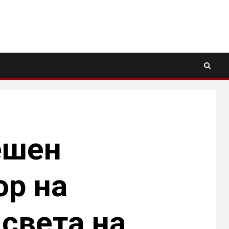
ешен
ор на
 света на