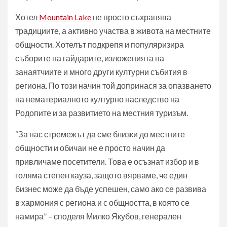
Хотел
Mountain Lake
не просто съхранява
традициите, а активно участва в живота на местните
общности. Хотелът подкрепя и популяризира
съборите на гайдарите, изложенията на
занаятчиите и много други културни събития в
региона. По този начин той допринася за опазването
на нематериалното културно наследство на
Родопите и за развитието на местния туризъм.
“За нас стремежът да сме близки до местните
общности и обичаи не е просто начин да
привличаме посетители. Това е осъзнат избор и в
голяма степен кауза, защото вярваме, че един
бизнес може да бъде успешен, само ако се развива
в хармония с региона и с общността, в която се
намира” – споделя Милко Якубов, генерален