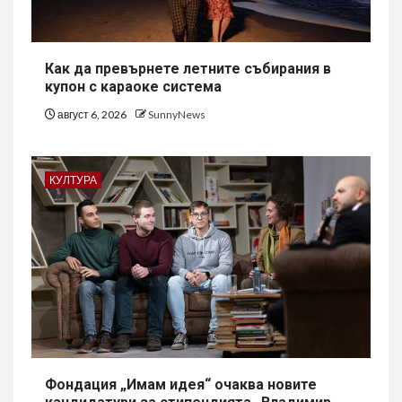
Как да превърнете летните събирания в
купон с караоке система
август 6, 2026
SunnyNews
КУЛТУРА
Фондация „Имам идея“ очаква новите