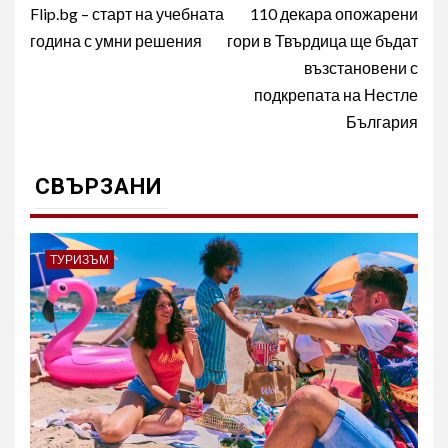
navigation
Flip.bg – старт на учебната
110 декара опожарени
година с умни решения
гори в Твърдица ще бъдат
възстановени с
подкрепата на Нестле
България
СВЪРЗАНИ
ТУРИЗЪМ