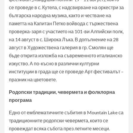
се проведе в с. Кутела, с надсвирване на оркестри за
българска народна музика, както и честване на
паметта на Капитан Петко войвода с тържествена
проверка-заря с участието на 101-ви Алпийски полк,
на 14 август в с. Широка Лъка. В допълнение на 28
август в Художествена галерия в гр. Смолян ще
бъде открита изложба на съвременното италианско
изкуство. А по-късно в различни културни
институции в града ще се проведе Арт фестивалът –
празник на цветовете.
Родопски традиции, чевермета и фолклорна
програма
Едно от емблематичните събития в Mountain Lake са
традиционните родопски чевермета, които се
провеждат всяка събота през летните месеци.