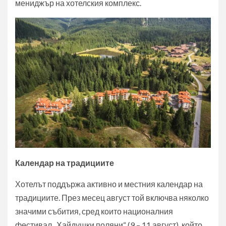
мениджър на хотелския комплекс.
Календар на традициите
Хотелът поддържа активно и местния календар на
традициите. През месец август той включва няколко
значими събития, сред които националния
фестивал „Хайдушки поляни“ (9 – 11 август), който