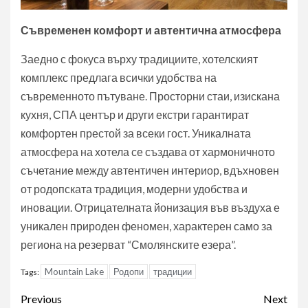
Съвременен комфорт и автентична атмосфера
Заедно с фокуса върху традициите, хотелският
комплекс предлага всички удобства на
съвременното пътуване. Просторни стаи, изискана
кухня, СПА център и други екстри гарантират
комфортен престой за всеки гост. Уникалната
атмосфера на хотела се създава от хармоничното
съчетание между автентичен интериор, вдъхновен
от родопската традиция, модерни удобства и
иновации. Отрицателната йонизация във въздуха е
уникален природен феномен, характерен само за
региона на резерват “Смолянските езера”.
Mountain Lake
Родопи
традиции
Tags:
Post
Previous
Next