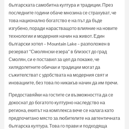
българската самобитна култура и традиции. През
последните години обаче мнозина се страхуват, че
това национално богатство е на път да бъде
изгубено, поради нарастващото влияние на новите
технологии и модерния начин на живот. Един
български хотел – Mountain Lake – разположен в
резерват “Смолянски езера“ в близост до град
Смолян, си е поставил за цел да покаже, че
хилядолетните обичаи и традиции могат да
съжителстват с удобствата на модерния свят и
иновациите, без това по никакъв начин да им пречи.
Предоставяйки на гостите си възможността да се
докоснат до богатото културно наследство на
региона, екипът на комплекса вече се налага като
предпочитано място за любителите на автентичната
българска култура. Това го прави и подходяща