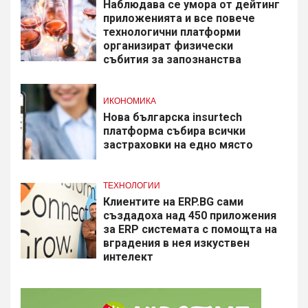
Наблюдава се умора от дейтинг
приложенията и все повече
технологични платформи
организират физически
събития за запознанства
ИКОНОМИКА
Нова българска insurtech
платформа събира всички
застраховки на едно място
ТЕХНОЛОГИИ
Клиентите на ERP.BG сами
създадоха над 450 приложения
за ERP системата с помощта на
вградения в нея изкуствен
интелект