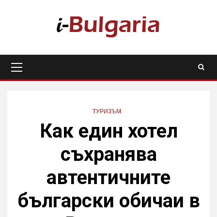
Skip
to
content
Primary
Menu
ТУРИЗЪМ
Как един хотел
съхранява
автентичните
български обичаи в