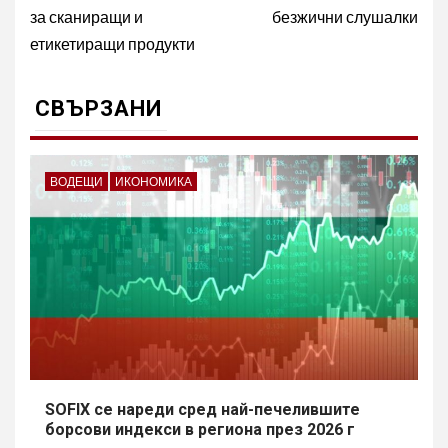
за сканиращи и
безжични слушалки
етикетиращи продукти
СВЪРЗАНИ
ВОДЕЩИ
ИКОНОМИКА
SOFIX се нареди сред най-печелившите
борсови индекси в региона през 2026 г