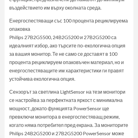
въздействието им върху околната среда.
Енергоспестяващи със 100 процента рециклируема
опаковка
Philips 27B2G5500, 24B2G5200 и 27B2G5200 са
идеалният избор, ако търсите по-екологична опция
за вашия монитор. Те не само се доставят в 100
процента рециклируем опаковъчен материал, но и
енергоспестяващите им характеристики ги правят
устойчива екологична опция.
Сензорът за светлина LightSensor на тези монитори
се настройва за перфектната яркост с минимална
мощност, докато функцията PowerSensor ще
превключи монитора в енергоспестяващ режим,
когато няма потребител пред екрана. За мониторите
Philips 24B2G5200 и 27B2G5200 PowerSensor може