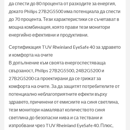
да спести до 80 процента от разходите за енергия,
докато Philips 27B2G5500 има потенциала да спести
до 70 процента. Тези характеристики се съчетават в
мощна комбинация, която прави тези монитори
енергийно ефективни и продуктивни.
Сертификация TUV Rheinland EyeSafe 40 за здравето
и комфорта на очите
В допълнение към своята енергоспестяваща
свързаност, Philips 27B2G5500, 24B2G5200 и
27B2G5200 са проектирани да се грижат за
комфорта на очите. За да защитят потребителите от
потенциално неблагоприятните ефекти върху
здравето, причинени от емисиите на синя светлина,
тези монитори намаляват количеството синя
светлина до безопасни нива и са тествани и
изпробвани чрез TUV Rheinland EyeSafe 40. Плюс,