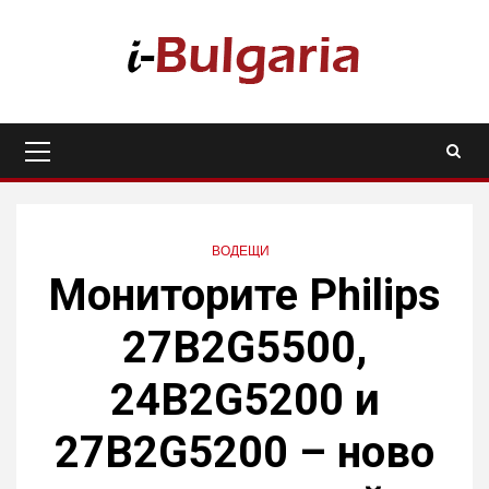
Skip
to
content
Primary
Menu
ВОДЕЩИ
Мониторите Philips
27B2G5500,
24B2G5200 и
27B2G5200 – ново