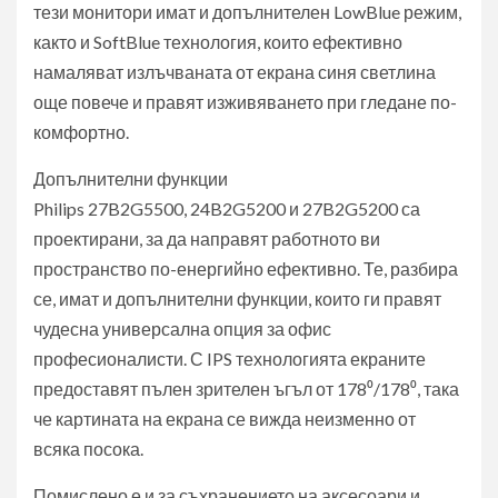
тези монитори имат и допълнителен LowBlue режим,
както и SoftBlue технология, които ефективно
намаляват излъчваната от екрана синя светлина
още повече и правят изживяването при гледане по-
комфортно.
Допълнителни функции
Philips 27B2G5500, 24B2G5200 и 27B2G5200 са
проектирани, за да направят работното ви
пространство по-енергийно ефективно. Те, разбира
се, имат и допълнителни функции, които ги правят
чудесна универсална опция за офис
професионалисти. С IPS технологията екраните
предоставят пълен зрителен ъгъл от 178⁰/178⁰, така
че картината на екрана се вижда неизменно от
всяка посока.
Помислено е и за съхранението на аксесоари и