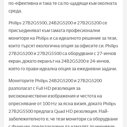
по-ефективна и така те са по-щадящи към околната
среда.
Philips 27B2G5500, 24B2G5200 и 27B2G5200 се
присъединяват към гамата професионални
монитори на Philips и са идеалното решение за тези,
които търсят екологична опция за офисите си. Philips
27B2G5200 и 27B2G5500 са оборудвани с 27-инчов
екран, докато екранът на 24B2G5200 е 24-инчов,
което го прави идеална опция за ежедневни задачи.
Мониторите Philips 24B2G5200 и 27B2G5200
разполагат с Full HD резолюция за
висококачествени изображения и честота на
опресняване от 100 Hz за ясна визия, докато Philips
27B2G5500 предлага Quad HD резолюция. Най-
забележителното е, че тези монитори са оборудвани
с функции, предназначени да намалят до минимум