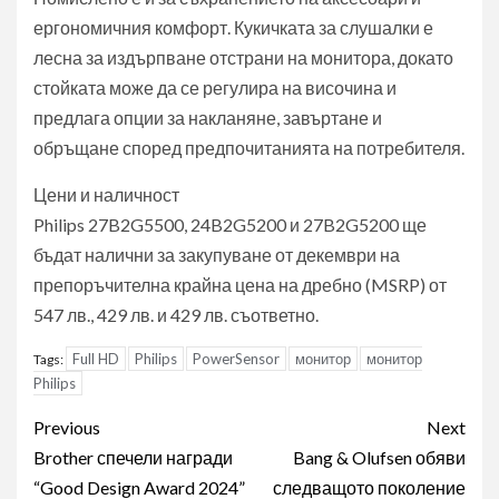
ергономичния комфорт. Кукичката за слушалки е
лесна за издърпване отстрани на монитора, докато
стойката може да се регулира на височина и
предлага опции за накланяне, завъртане и
обръщане според предпочитанията на потребителя.
Цени и наличност
Philips 27B2G5500, 24B2G5200 и 27B2G5200 ще
бъдат налични за закупуване от декември на
препоръчителна крайна цена на дребно (MSRP) от
547 лв., 429 лв. и 429 лв. съответно.
Full HD
Philips
PowerSensor
монитор
монитор
Tags:
Philips
Post
Previous
Next
navigation
Brother спечели награди
Bang & Olufsen обяви
“Good Design Award 2024”
следващото поколение