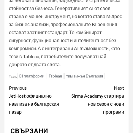
за неговата иновация, надеждност и стратегическа
стойност за бизнеса. Генеративният AI от своя
страна е мощен инструмент, но когато става въпрос
за бизнес анализи, професионалните BI решения
остават златният стандарт. Те комбинират
сигурност, функционалност и интелигентност без
компромиси. А с интегрирани AI възможности, като
тези в Tableau, потребителите получават най-
доброто от двата свята.
BI платформи
Tableau
тим вижън България
Tags:
Post
Previous
Next
navigation
JetHost официално
Sirma Academy стартира
навлиза на българския
нов сезон с нови
пазар
програми
СВЪРЗАНИ