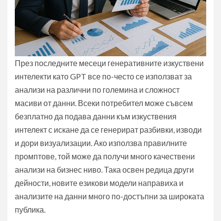
През последните месеци генеративните изкуствени
интелекти като GPT все по-често се използват за
анализи на различни по големина и сложност
масиви от данни. Всеки потребител може съвсем
безплатно да подава данни към изкуствения
интелект с искане да се генерират разбивки, изводи
и дори визуализации. Ако използва правилните
промптове, той може да получи много качествени
анализи на бизнес ниво. Така освен редица други
дейности, новите езикови модели направиха и
анализите на данни много по-достъпни за широката
публика.