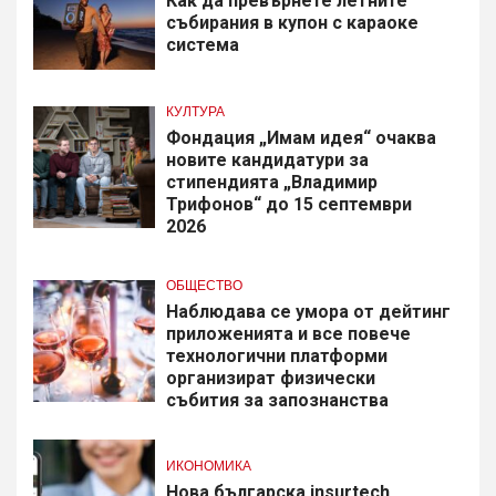
Как да превърнете летните
събирания в купон с караоке
система
КУЛТУРА
Фондация „Имам идея“ очаква
новите кандидатури за
стипендията „Владимир
Трифонов“ до 15 септември
2026
ОБЩЕСТВО
Наблюдава се умора от дейтинг
приложенията и все повече
технологични платформи
организират физически
събития за запознанства
ИКОНОМИКА
Нова българска insurtech