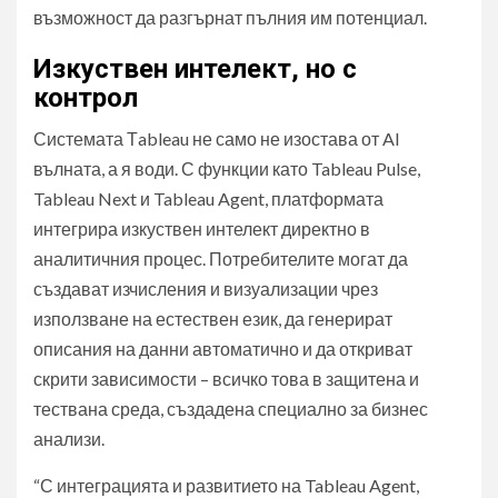
възможност да разгърнат пълния им потенциал.
Изкуствен интелект, но с
контрол
Системата Тableau не само не изостава от AI
вълната, а я води. С функции като Tableau Pulse,
Tableau Next и Tableau Agent, платформата
интегрира изкуствен интелект директно в
аналитичния процес. Потребителите могат да
създават изчисления и визуализации чрез
използване на естествен език, да генерират
описания на данни автоматично и да откриват
скрити зависимости – всичко това в защитена и
тествана среда, създадена специално за бизнес
анализи.
“С интеграцията и развитието на Tableau Agent,