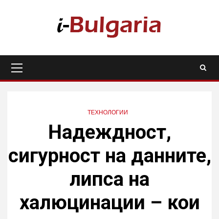
Skip
to
content
Primary
Menu
ТЕХНОЛОГИИ
Надеждност,
сигурност на данните,
липса на
халюцинации – кои