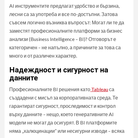
AI инструментите предлагат удобство и бързина,
лесни са за употреба и все по-достъпни. Затова
съвсем логично възниква въпросът: Могат ли те да
заместят професионалните платформи за бизнес
анализи (Business Intelligence – BI)? Отговорът е
категоричен – не напълно, а причините за това са
много и от различен характер.
Надеждност и сигурност на
данните
Професионалните BI решения като
Tableau
са
създадени с мисъл за корпоративната среда. Те
гарантират сигурност, проследимост и контрол
върху данните – нещо, което генеративните AI
модели не могат да осигурят. В BI платформите
няма „халюцинации“ или несигурни изводи – всяка