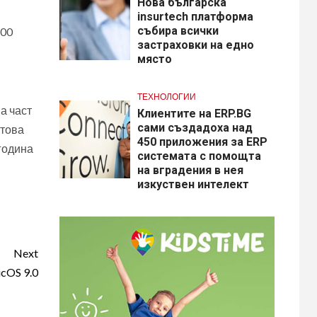
Нова българска
insurtech платформа
събира всички
500
застраховки на едно
място
ТЕХНОЛОГИИ
а част
Клиентите на ERP.BG
сами създадоха над
атова
450 приложения за ERP
 година
системата с помощта
на вградения в нея
изкуствен интелект
Next
cOS 9.0