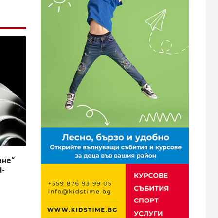
ане“
I-