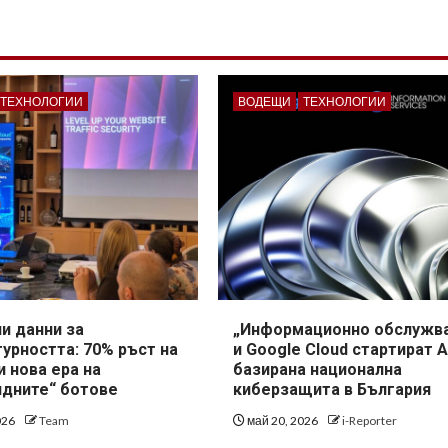
ТЕХНОЛОГИИ
ВОДЕЩИ
ТЕХНОЛОГИИ
и данни за
„Информационно обслужв
урността: 70% ръст на
и Google Cloud стартират A
и нова ера на
базирана национална
идните“ ботове
киберзащита в България
026
Team
май 20, 2026
i-Reporter