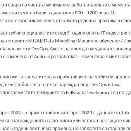
о отговаря на чистата минимална работна заплата в момента.
зможни суми, са били в диапазона 800 – 1200 лева. От
к са по-скоро изключение, отколкото редовна практика в сект
 senior специалистите с над 5 години опит в IT индустрията
 категориите ML/AI/ Data Modelling (Машинно обучение / Из
ка за данните) и DevOps. Ако се разглеждат медианите, водещ
то е заменена от Android разработка“ – коментира Емил Попов
ай-високи са заплатите за разработчиците на мобилни прилож
д тези стойности в топ 5 се нареждат още DevOps и Java
 програмистите, позициите за Fullstack Development са по-д
рез 2024 г., спрямо стойностите през 2023 г., данните от Job
ии възнагражденията са по-ниски или остават на същите нив
 над 5 години опит няма промяна, но заплатите са станали п