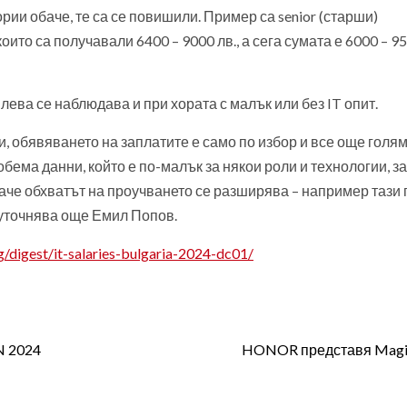
гории обаче, те са се повишили. Пример са senior (старши)
ито са получавали 6400 – 9000 лв., а сега сумата е 6000 – 9
ева се наблюдава и при хората с малък или без IT опит.
, обявяването на заплатите е само по избор и все още голям
 обема данни, който е по-малък за някои роли и технологии, з
баче обхватът на проучването се разширява – например тази
 уточнява още Емил Попов.
g/digest/it-salaries-bulgaria-2024-dc01/
N 2024
HONOR представя Magi