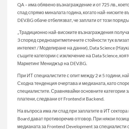
QA – има обявено възнаграждение и от 725 лв., коет
спад спрямо миналата година, когато най-ниските въ
DEV.BG обаче отбелязват, че заплати от този порядъ
„Традиционно най-високите възнаграждения получават
3 според средноаритметичните стойности тук влизат
интелект / Моделиране на данни), Data Science (Нау
същите категории с изключение на Data Science, коя
Маркетинг Мениджър на DEV.BG.
При ИТ специалистите с опит между 2 и 5 години, н
Сходна тенденция очертава и медианата, като споре
специалистите. Сравнявайки основните категории за
платени, следвани от Frontend и Backend.
На въпроса има ли спад при заплатите в ИТ сектора п
Board дават противоречив отговор. При някои позиц
медианата за Frontend Development за специалисти с