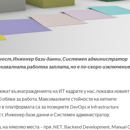
ност, Инженер бази данни, Системен администратор
нималната работна заплата, но е по-скоро изключени
 движат възнагражденията на ИТ кадрите у нас, показва новия
0 обяви за работа. Максималните стойности на нетните
 в платформата са за позициите DevOps и Infrastructure
ст, Инженер бази данни и Системен администратор.
а няколко места – при .NET, Backend Development, Manual 