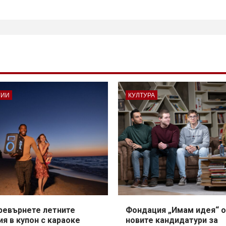
ГИИ
КУЛТУРА
превърнете летните
Фондация „Имам идея“ о
я в купон с караоке
новите кандидатури за