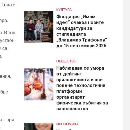
 Това е
КУЛТУРА
Фондация „Имам
ора.
идея“ очаква новите
кандидатури за
. В топ
стипендията
„Владимир Трифонов“
куствен
до 15 септември 2026
и са
,
ОБЩЕСТВО
Наблюдава се умора
от дейтинг
ения.
приложенията и все
повече технологични
платформи
обре
организират
физически събития за
запознанства
а – при
ИКОНОМИКА
о-