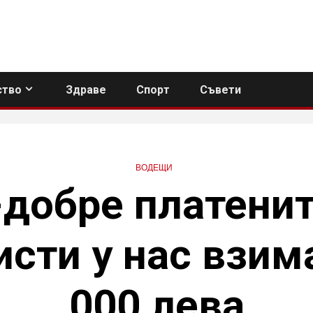
тво
Здраве
Спорт
Съвети
ВОДЕЩИ
-добре платенит
сти у нас взим
000 лева