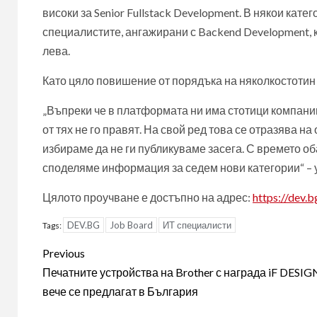
високи за Senior Fullstack Development. В някои кате
специалистите, ангажирани с Backend Development, ко
лева.
Като цяло повишение от порядъка на няколкостотин л
„Въпреки че в платформата ни има стотици компании
от тях не го правят. На свой ред това се отразява на
избираме да не ги публикуваме засега. С времето о
споделяме информация за седем нови категории“ –
Цялото проучване е достъпно на адрес:
https://dev.b
DEV.BG
Job Board
ИТ специалисти
Tags:
Post
Previous
navigation
Печатните устройства на Brother с награда iF DESIG
вече се предлагат в България