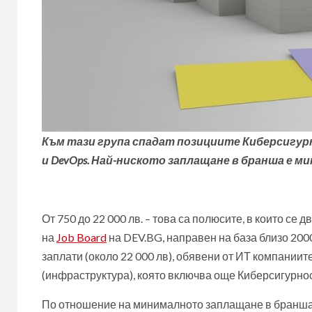
Към тази група спадат позициите Киберсигур
и
DevOps.
Най-ниското заплащане в бранша е ми
От 750 до 22 000 лв. – това са полюсите, в които се
на
J
ob Board
на DEV.BG, направен на база близо 200
заплати (около 22 000 лв), обявени от ИТ компаниите
(инфраструктура), която включва още Киберсигурно
По отношение на минималното заплащане в бранша, н