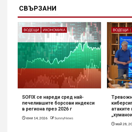
СВЪРЗАНИ
ВОДЕЩИ
ИКОНОМИКА
ВОДЕЩИ
SOFIX се нареди сред най-
Tревожн
печелившите борсови индекси
киберсиг
в региона през 2026 г
атаките 
„хумано
юни 14, 2026
SunnyNews
май 28, 2