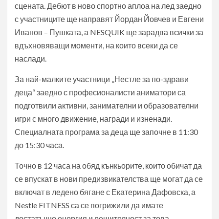
сцената. Дебют в ново спортно аплоа на лед заедно
с участниците ще направят Йордан Йовчев и Евгени
Иванов – Пушката, а NESQUIK ще зарадва всички за
вдъхновяващи моменти, на които всеки да се
наслади.
За най-малките участници „Нестле за по-здрави
деца“ заедно с професионалисти аниматори са
подготвили активни, занимателни и образователни
игри с много движение, награди и изненади.
Специалната програма за деца ще започне в 11:30
до 15:30 часа.
Точно в 12 часа на обяд кънкьорите, които обичат да
се впускат в нови предизвикателства ще могат да се
включат в ледено бягане с Екатерина Дафовска, а
Nestle FITNESS са се погрижили да имате
достатъчно енергия и решителност за това