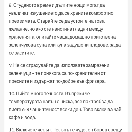
8. Студеното време и дългите нощи могат да
увеличат изкушението да се храните комфортно
през зимата. Старайте се да устоите на това
желание, но ако сте наистина гладни между
храненията, опитайте чаша домашно приготвена
зеленчукова супа или купа задушени плодове, за да
се заситите.
9. Не се страхувайте да използвате замразени
зеленчуци – те понякога са по-хранителни от
пресните и издържат по-добре във фризера.
10. Пийте много течности. Въпреки че
температурата навън е ниска, все пак трябва да
пиете 6-8 чаши течност всеки ден. Това включва чай,
кафе и вода.
11. Включете чесън. Чесънът е чудесен борец срещу