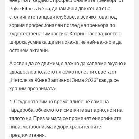
Pulse Fitness & Spa, динамични движения със
столичните танцови клубове, а всичко това под
зоркия професионален поглед на треньора по
художествена гимнастика Катрин Тасева, която с
широка усмивка ще ви покаже, че най-важно е да
останем активни.
А освен да се движим, е важно да хапваме вкусно и
здравословно, а ето няколко полезни съвета от
„Нетсле за Живей активно! Зима 2023“ как да се
храним през зимата:
1. Студеното зимно време влияе не само на
гардероба, облеклото и сметките за парно, но и на
тялото ни. През зимата се променят енергийните
нива, метаболизма и дори хранителните
предпочитания.