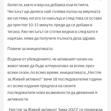
болести, както и вкусна добавка към ястията.
Чесънът ще донесе най-голяма полза на имунната
ви система, когато се накълца и след това се остави
да престои 10-15 минути, преди да се добави в
тигана. Ако чесънът се сготви веднага след като е
нарязан, няма да получите пълната доза здраве.
Повече за инициативата:
Водени от убеждението, че активният начин на
живот може да бъде алтернатива за всеки, през
всеки сезон, по всяко време, инициативата „Нестле
за Живей активно!“ вече 18 последователни години
и с всяко издание предлага на своите
последователи нови възможности да движение и
активности.
„Нестле за Живей активно! Зима 2023“ се провежда