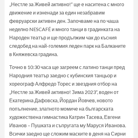
„Нестле за Живей активно!“ ще е наситена с много
движение и изненади за един незабравим
февруарски активен ден. Започваме на по чаша
неделно NESCAFÉ и много танци в градинката на
Народен театър и ще продължим чак до късния
следобед на най-големия леден парк на Балканите
в Княжевска градина.
Точно в 10:30 часа ще загреем с латино танци пред
Народния театър заедно с кубинския танцьор и
хореограф Алфредо Торес и звездния отбор на
„Нестле за Живей активно! Зима 2023“, воден от
Екатерина Дафовска, Йордан Йовчев, новото
попълнение, златното момиче на българската
художествена гимнастика Катрин Тасева, Евгени
Иванов – Пушката и съпругата му Маруся Иванова.
Всички заедно ще сложим маските в деня на Сирни