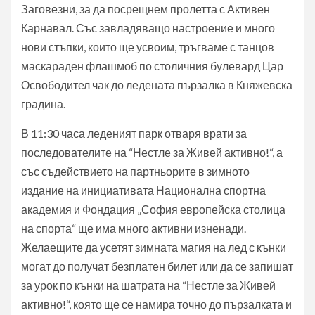
Заговезни, за да посрещнем пролетта с Активен
Карнавал. Със завладяващо настроение и много
нови стъпки, които ще усвоим, тръгваме с танцов
маскараден флашмоб по столичния булевард Цар
Освободител чак до ледената пързалка в Княжевска
градина.
В 11:30 часа леденият парк отваря врати за
последователите на “Нестле за Живей активно!“, а
със съдействието на партньорите в зимното
издание на инициативата Национална спортна
академия и Фондация „София европейска столица
на спорта“ ще има много активни изненади.
Желаещите да усетят зимната магия на лед с кънки
могат до получат безплатен билет или да се запишат
за урок по кънки на шатрата на “Нестле за Живей
активно!“, която ще се намира точно до пързалката и