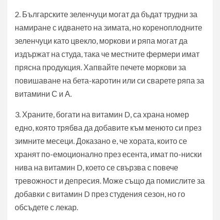
2. Българските зеленчуци могат да бъдат трудни за
намиране с идването на зимата, но кореноплодните
зеленчуци като цвекло, моркови и ряпа могат да
издържат на студа, така че местните фермери имат
прясна продукция. Хапвайте печете моркови за
повишаване на бета-каротин или си сварете ряпа за
витамини С и А.
3. Храните, богати на витамин D, са храна номер
едно, която трябва да добавите към менюто си през
зимните месеци. Доказано е, че хората, които се
хранят по-емоционално през есента, имат по-ниски
нива на витамин D, което се свързва с повече
тревожност и депресия. Може също да помислите за
добавки с витамин D през студения сезон, но го
обсъдете с лекар.