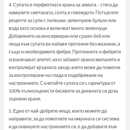
4. Супата е перфектната храна за зимата – стига да
намалите сметаната, солта и говеждото. Потърсете
рецепти за супи с пилешки, зеленчуков бульон или
вода като основа и включват много зеленчуци.
Добавянето на консервиран или сушен боб или
леща към супата ви набавя протеини без мазнини, а
също и необходимите фибри. Протеините и фибрите
ограничават апетит, като забавят храносмилането и
контролират кръвната захар, което може да помогне
за контролиране на глада и подобряване на
настроението. Съчетайте супата си с гарнитура от
100% пълнозърнести бисквити за дневната си доза
зърнени храни.
5. Едно от най-добрите неща, които можете да
направите, за да помогнете на имунната си система
и да повишите настроението си, е да добавите към