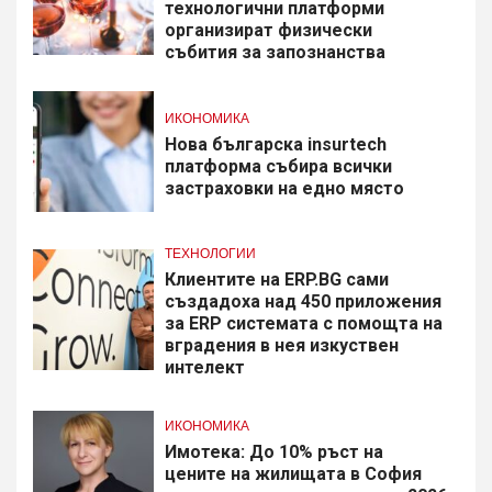
технологични платформи
организират физически
събития за запознанства
ИКОНОМИКА
Нова българска insurtech
платформа събира всички
застраховки на едно място
ТЕХНОЛОГИИ
Клиентите на ERP.BG сами
създадоха над 450 приложения
за ERP системата с помощта на
вградения в нея изкуствен
интелект
ИКОНОМИКА
Имотека: До 10% ръст на
цените на жилищата в София