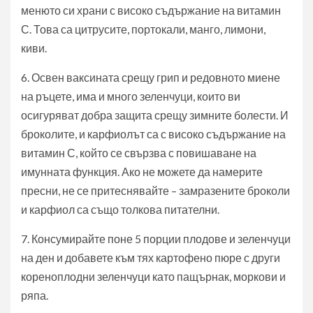
менюто си храни с високо съдържание на витамин
С. Това са цитрусите, портокали, манго, лимони,
киви.
6. Освен ваксината срещу грип и редовното миене
на ръцете, има и много зеленчуци, които ви
осигуряват добра защита срещу зимните болести. И
броколите, и карфиолът са с високо съдържание на
витамин С, който се свързва с повишаване на
имунната функция. Ако не можете да намерите
пресни, не се притеснявайте – замразените броколи
и карфиол са също толкова питателни.
7. Консумирайте поне 5 порции плодове и зеленчуци
на ден и добавете към тях картофено пюре с други
кореноплодни зеленчуци като пащърнак, моркови и
ряпа.