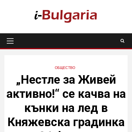
Skip
to
content
Primary
Menu
ОБЩЕСТВО
„Нестле за Живей
активно!“ се качва на
кънки на лед в
Княжевска градинка