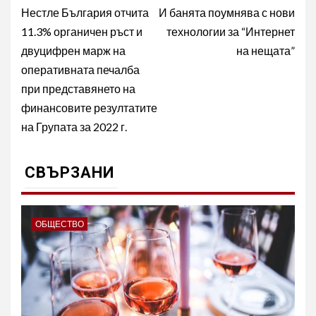
navigation
Нестле България отчита
И банята поумнява с нови
11.3% органичен ръст и
технологии за “Интернет
двуцифрен марж на
на нещата”
оперативната печалба
при представянето на
финансовите резултатите
на Групата за 2022 г.
СВЪРЗАНИ
ОБЩЕСТВО