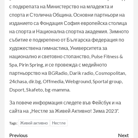
с подкрепата на Министерство на младежта и
спорта и Столична Община. Основни партньори на
изданието са Фондация София европейска столица
на спорта и Национална спортна академия. Зимното
събитие е подкрепено от Българска федерация по
художествена гимнастика, Университета за
национално и световно стопанство, Pulse Fitness &
Spa, Pirin Spring, и се провежда с медийното
партньорство на BGRadio, Darik radio, Cosmopolitan,
24chasa, dir.bg, Offmedia, Webground, Sportal group,
Dsport, Skafeto, bg-mamma​.
За повече информация следете във Фейсбук и на
сайта на „Нестле за Живей Активно! Зима 2023“.
Живей активно
Нестле
Tags:
Post
Previous
Next