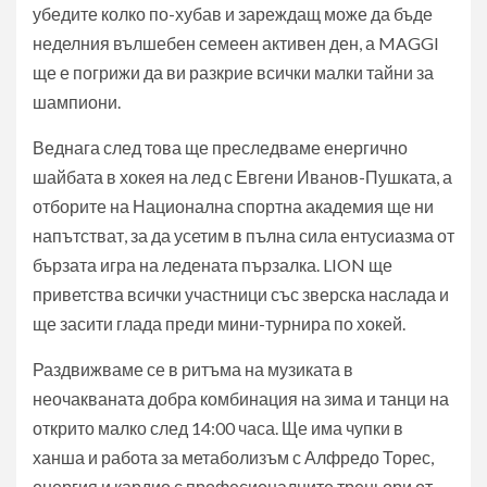
убедите колко по-хубав и зареждащ може да бъде
неделния вълшебен семеен активен ден, а MAGGI
ще е погрижи да ви разкрие всички малки тайни за
шампиони.
Веднага след това ще преследваме енергично
шайбата в хокея на лед с Евгени Иванов-Пушката, а
отборите на Национална спортна академия ще ни
напътстват, за да усетим в пълна сила ентусиазма от
бързата игра на ледената пързалка. LION ще
приветства всички участници със зверска наслада и
ще засити глада преди мини-турнира по хокей.
Раздвижваме се в ритъма на музиката в
неочакваната добра комбинация на зима и танци на
открито малко след 14:00 часа. Ще има чупки в
ханша и работа за метаболизъм с Алфредо Торес,
енергия и кардио с професионалните треньори от