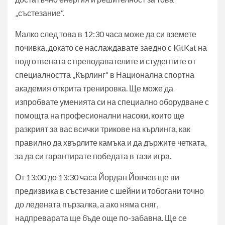
„състезание“.
Малко след това в 12:30 часа може да си вземете
почивка, докато се наслаждавате заедно с KitKat на
подготвената с преподавателите и студентите от
специалността „Кърлинг“ в Национална спортна
академия открита тренировка. Ще може да
изпробвате уменията си на специално оборудване с
помощта на професионални насоки, които ще
разкрият за вас всички трикове на кърлинга, как
правилно да хвърлите камъка и да държите четката,
за да си гарантирате победата в тази игра.
От 13:00 до 13:30 часа Йордан Йовчев ще ви
предизвика в състезание с шейни и тобогани точно
до ледената пързалка, а ако няма сняг,
надпреварата ще бъде още по-забавна. Ще се