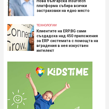
Нова българска insurtech
платформа събира всички
застраховки на едно място
ТЕХНОЛОГИИ
Клиентите на ERP.BG сами
създадоха над 450 приложения
за ERP системата с помощта на
вградения в нея изкуствен
интелект