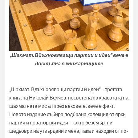
„Шахмат. Вдъхновяващи партии и идеи“ вече е
достъпна в книжарниците
„Шахмат. Вдъхновяващи партии и идеи“ – третата
книга на Николай Велчев, посветена на красотата на
шахматната мисъл през вековете, вече е факт.
Новото издание събира подбрана колекция от ярки
партии и новаторски идеи – както безсмъртни
шедьоври на утвърдени имена, така и находки от по-