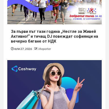
За първи път тази година „Нестле за Живей
Активно!“ и тичащ DJ повеждат софиянци на
вечерно бягане от НДК
юли 27, 2026
i-Reporter