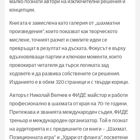
малко познати автори на изключителни решения и
концепции.
Книгата е замислена като галерия от „шахматни
произведения“, които показват как творческото
мислене, точният разчет и смелите идеи се
превръщат в резултат на дъската. Фокусът е върху
вдъхновяващи партии и ключови моменти, които
провокират читателя да търси логиката зад
ходовете и да развива собствените си решения.
Изданието е в обем 320 страници и с твърди корици.
Авторът Николай Велчев е ФИДЕ майстор и работи
професионално в шахмата от края на 70-те години.
Притежава и званията международен съдия, ФИДЕ
треньор и международен организатор. Той е познат
на аудиторията и с предишните си книги – „Шахмат.
Позиционната игра“ и „Удари от фланга“, посветени