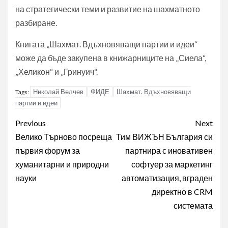
на стратегически теми и развитие на шахматното
разбиране.
Книгата „Шахмат. Вдъхновяващи партии и идеи“
може да бъде закупена в книжарниците на „Сиела“,
„Хеликон“ и „Гринуич“.
Николай Велчев
ФИДЕ
Шахмат. Вдъхновяващи
Tags:
партии и идеи
Post
Previous
Next
navigation
Велико Търново посреща
Тим ВИЖЪН България си
първия форум за
партнира с иновативен
хуманитарни и природни
софтуер за маркетинг
науки
автоматизация, вграден
директно в CRM
системата