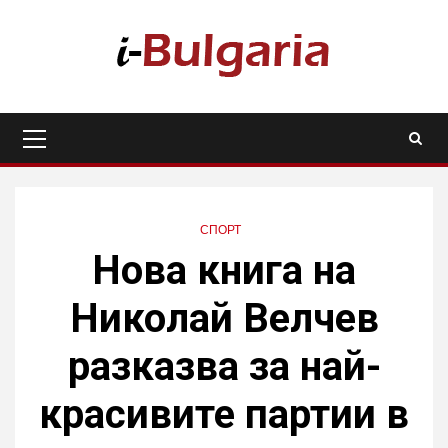
Skip
to
content
Primary
Menu
СПОРТ
Нова книга на
Николай Велчев
разказва за най-
красивите партии в