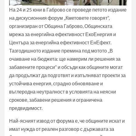
На 24 и 25 юни в Габрово се проведе петото издание
на дискусионния форум „Кметовете говорят“,
организиран от Община Габрово, Общинската
мрежа за енергийна ефективност ЕкоЕнергия и
Центъра за енергийна ефективност ЕнЕфект.
Тазгодишното издание премина под мотото „В
очакване на бюджета: ще намерим ли решения за
забавените процеси“ и обсъди как общините могат
да продължат да подготвят и изпълняват проекти за
устойчива енергия, сградно обновяване и
въглеродна неутралност в условията на неясни
срокове, забавени решения и ограничена
предвидимост.
Най-ясният извод от форума е, че общините искат и
имат нужда от реален разговор с държавата за