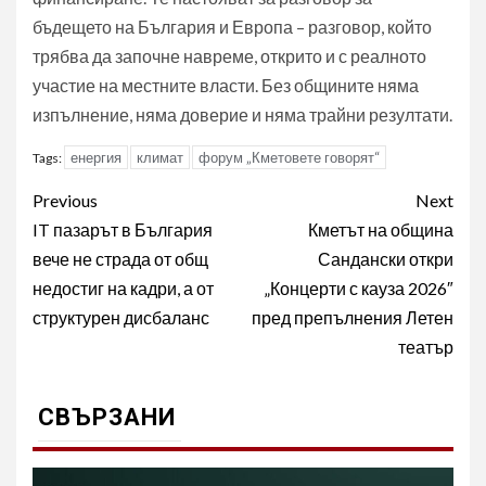
бъдещето на България и Европа – разговор, който
трябва да започне навреме, открито и с реалното
участие на местните власти. Без общините няма
изпълнение, няма доверие и няма трайни резултати.
енергия
климат
форум „Кметовете говорят“
Tags:
Post
Previous
Next
navigation
IT пазарът в България
Кметът на община
вече не страда от общ
Сандански откри
недостиг на кадри, а от
„Концерти с кауза 2026″
структурен дисбаланс
пред препълнения Летен
театър
СВЪРЗАНИ