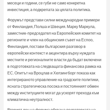
месеци и години, се губи не само конкретна
инвестиция, а подкрепата за цялата политика.
Форумът представи силни международни примери
от Финландия, Полша и Швеция. Марку Маркула,
заместник-председател на Европейския комитет на
регионите и член на общинския съвет на Еспоо,
Финландия, постави българския разговор в
европейски контекст и акцентира върху нуждата
местните и регионалните власти да бъдат включени
в подготовката на следващата финансова рамка на
ЕС. Опитът на Вроцлав и Хелзингборг показа как
интегрираното управление на градските политики,
ясната стратегическа посока и постоянният обмен
между институциите могат да ускорят прехода към
климатична неутралност.
Вторият ден на форума обхвана подготовката на