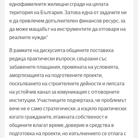
еднофамилните жилищни сгради на цялата
територия на България. Затова една от задачите ни
е да привлечем допълнителен финансов ресурс, за
да може мащабът на инструментите да отговаря на
реалните нужди.“
В рамките на дискусията общините поставиха
редица практически въпроси, свързани със
забавените плащания, промяната на условията,
амортизацията на подготвените проекти,
поскъпването на строителните дейности и липсата
на устойчив канал за комуникация с отговорните
институции. Участниците подчертаха, че проблемът
вече не е само стратегически, а изцяло практически:
когато гражданите, етажната собственост и
общините влагат време, доверие и средства в
подготовка на проекти, но изпълнението се отлага с