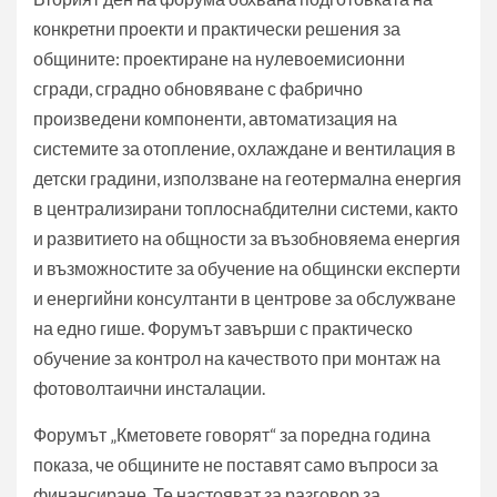
конкретни проекти и практически решения за
общините: проектиране на нулевоемисионни
сгради, сградно обновяване с фабрично
произведени компоненти, автоматизация на
системите за отопление, охлаждане и вентилация в
детски градини, използване на геотермална енергия
в централизирани топлоснабдителни системи, както
и развитието на общности за възобновяема енергия
и възможностите за обучение на общински експерти
и енергийни консултанти в центрове за обслужване
на едно гише. Форумът завърши с практическо
обучение за контрол на качеството при монтаж на
фотоволтаични инсталации.
Форумът „Кметовете говорят“ за поредна година
показа, че общините не поставят само въпроси за
финансиране. Те настояват за разговор за