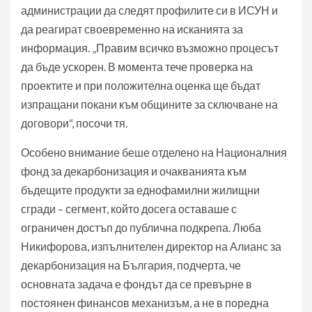
администрации да следят профилите си в ИСУН и
да реагират своевременно на исканията за
информация. „Правим всичко възможно процесът
да бъде ускорен. В момента тече проверка на
проектите и при положителна оценка ще бъдат
изпращани покани към общините за сключване на
договори“, посочи тя.
Особено внимание беше отделено на Националния
фонд за декарбонизация и очакванията към
бъдещите продукти за еднофамилни жилищни
сгради – сегмент, който досега оставаше с
ограничен достъп до публична подкрепа. Люба
Никифорова, изпълнителен директор на Алианс за
декарбонизация на България, подчерта, че
основната задача е фондът да се превърне в
постоянен финансов механизъм, а не в поредна