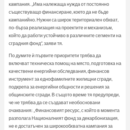
кампания. „Има належаща нужда от постоянно
съществуващо финансиране, което да не бъде
кампанийно. Нужни са широк териториален обхват,
по-бърза реализация на проектите и механизъм,
който да работи устойчиво в различните сегменти на
сградния фонд“, заяви тя.
По думите ѝ първите приоритети трябва да
включват техническа помощ на място, подготовка на
качествени енергийни обследвания, финансов
инструмент за еднофамилните жилищни сгради,
подкрепа за енергийни общности и решения за
общинските сгради. В същото време тя предупреди,
че не трябва да се създават необосновани
очаквания: „Финансовият ресурс, с който в момента
разполага Националният фонд за декарбонизация,
не е достатъчен за широкообхватна кампания за