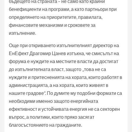
бъдещето на страната – не само като крайни
бенефициенти на програми, а като партньори при
определянето на приоритетите, правилата,
финансовите механизми и сроковете за
изпълнение.
Още при откриването изпълнителният директор на
ЕнЕфект Драгомир Цанев изтъкна, че смисълът на
форума е нуждите на местните власти да достигат
до изпълнителната власт, защото „това не са
нуждите и притесненията на хората, които работят в
администрацията, а на хората, които живеят в
нашите градове“. По думите му подобни формати са
необходими именно защото енергийната
ефективност и устойчивата енергия не са секторен
въпрос, а политики, които пряко засягат
благосъстоянието на гражданите.