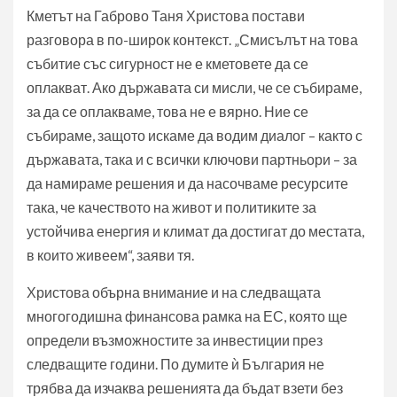
Кметът на Габрово Таня Христова постави
разговора в по-широк контекст. „Смисълът на това
събитие със сигурност не е кметовете да се
оплакват. Ако държавата си мисли, че се събираме,
за да се оплакваме, това не е вярно. Ние се
събираме, защото искаме да водим диалог – както с
държавата, така и с всички ключови партньори – за
да намираме решения и да насочваме ресурсите
така, че качеството на живот и политиките за
устойчива енергия и климат да достигат до местата,
в които живеем“, заяви тя.
Христова обърна внимание и на следващата
многогодишна финансова рамка на ЕС, която ще
определи възможностите за инвестиции през
следващите години. По думите ѝ България не
трябва да изчаква решенията да бъдат взети без