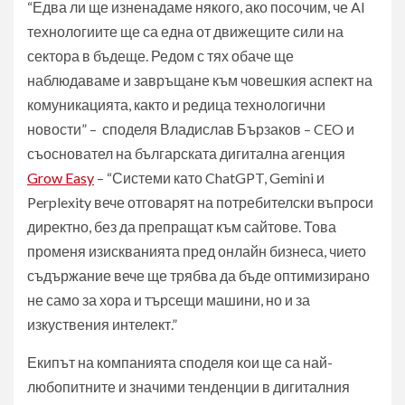
“Едва ли ще изненадаме някого, ако посочим, че AI
технологиите ще са една от движещите сили на
сектора в бъдеще. Редом с тях обаче ще
наблюдаваме и завръщане към човешкия аспект на
комуникацията, както и редица технологични
новости” – споделя Владислав Бързаков – CEO и
съосновател на българската дигитална агенция
Grow Easy
– “Системи като ChatGPT, Gemini и
Perplexity вече отговарят на потребителски въпроси
директно, без да препращат към сайтове. Това
променя изискванията пред онлайн бизнеса, чието
съдържание вече ще трябва да бъде оптимизирано
не само за хора и търсещи машини, но и за
изкуствения интелект.”
Екипът на компанията споделя кои ще са най-
любопитните и значими тенденции в дигиталния