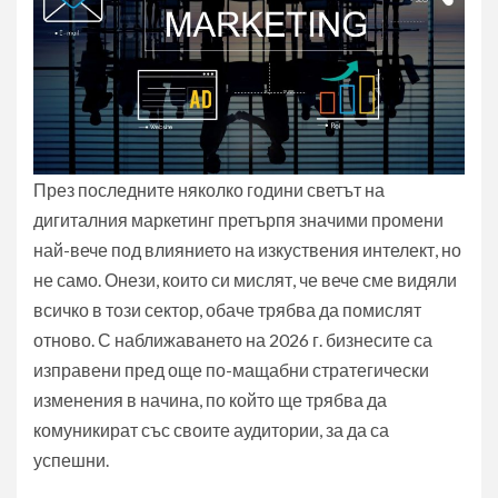
През последните няколко години светът на
дигиталния маркетинг претърпя значими промени
най-вече под влиянието на изкуствения интелект, но
не само. Онези, които си мислят, че вече сме видяли
всичко в този сектор, обаче трябва да помислят
отново. С наближаването на 2026 г. бизнесите са
изправени пред още по-мащабни стратегически
изменения в начина, по който ще трябва да
комуникират със своите аудитории, за да са
успешни.