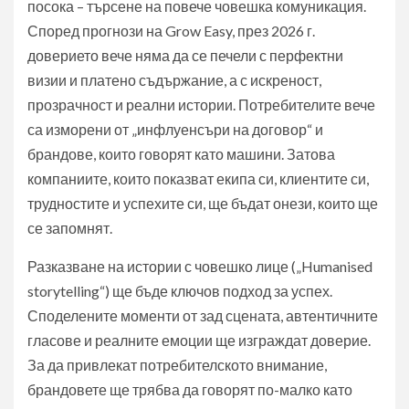
посока – търсене на повече човешка комуникация.
Според прогнози на Grow Easy, през 2026 г.
доверието вече няма да се печели с перфектни
визии и платено съдържание, а с искреност,
прозрачност и реални истории. Потребителите вече
са изморени от „инфлуенсъри на договор“ и
брандове, които говорят като машини. Затова
компаниите, които показват екипа си, клиентите си,
трудностите и успехите си, ще бъдат онези, които ще
се запомнят.
Разказване на истории с човешко лице („Humanised
storytelling“) ще бъде ключов подход за успех.
Споделените моменти от зад сцената, автентичните
гласове и реалните емоции ще изграждат доверие.
За да привлекат потребителското внимание,
брандовете ще трябва да говорят по-малко като