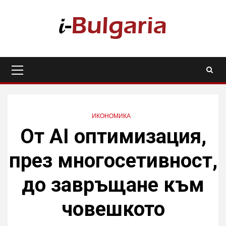
Skip
to
content
Primary
Menu
ИКОНОМИКА
От AI оптимизация,
през многосетивност,
до завръщане към
човешкото