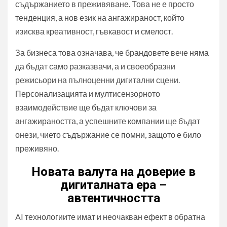
съдържанието в преживяване. Това не е просто
тенденция, а нов език на ангажираност, който
изисква креативност, гъвкавост и смелост.
За бизнеса това означава, че брандовете вече няма
да бъдат само разказвачи, а и своеобразни
режисьори на пълноценни дигитални сцени.
Персонализацията и мултисензорното
взаимодействие ще бъдат ключови за
ангажираността, а успешните компании ще бъдат
онези, чието съдържание се помни, защото е било
преживяно.
Новата валута на доверие в
дигиталната ера –
автентичността
AI технологиите имат и неочакван ефект в обратна