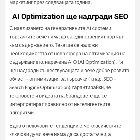
маркетинг през следващата година.
AI Optimization ще надгради SEO
С навлизането на генеративните AI системи
търсачките вече няма да са единственият портал
към съдържанието. Така ще се наложи
необходимостта от нова сфера на оптимизация на
съдържанието, наречена AIO (AI Optimization). Тя
ще надгради съществуващата и вече добре развита
област – оптимизация за търсачки (т.нар. SEO –
Search Engine Optimization), гарантирайки, че
текстовете и видеата на брандовете ще се
интерпретират правилно от интелигентните
алгоритми.
Една от ключовите тенденции е, че класическите
ключови думи вече няма да са достатъчни, а