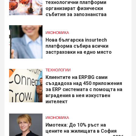
технологични платформи
организират физически
събития за запознанства
ИКОНОМИКА
Нова българска insurtech
платформа събира всички
застраховки на едно място
ТЕХНОЛОГИИ
Клиентите на ERP.BG сами
създадоха над 450 приложения
за ERP системата с помощта на
вградения в нея изкуствен
интелект
ИКОНОМИКА
Имотека: До 10% ръст на
цените на жилищата в София