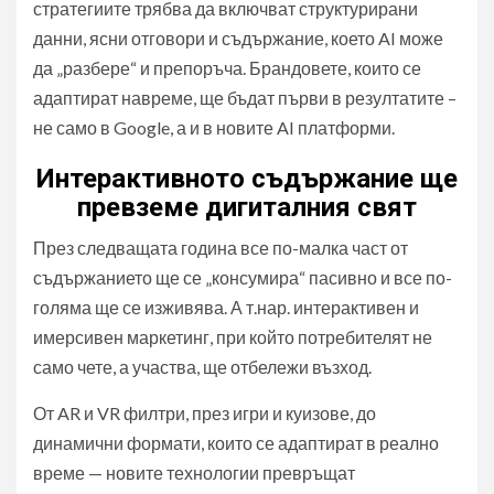
стратегиите трябва да включват структурирани
данни, ясни отговори и съдържание, което AI може
да „разбере“ и препоръча. Брандовете, които се
адаптират навреме, ще бъдат първи в резултатите –
не само в Google, а и в новите AI платформи.
Интерактивното съдържание ще
превземе дигиталния свят
През следващата година все по-малка част от
съдържанието ще се „консумира“ пасивно и все по-
голяма ще се изживява. А т.нар. интерактивен и
имерсивен маркетинг, при който потребителят не
само чете, а участва, ще отбележи възход.
От AR и VR филтри, през игри и куизове, до
динамични формати, които се адаптират в реално
време — новите технологии превръщат