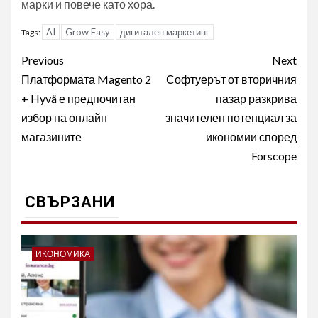
марки и повече като хора.
AI
Grow Easy
дигитален маркетинг
Tags:
Post
Previous
Next
navigation
Платформата Magento 2
Софтуерът от вторичния
+ Hyvä е предпочитан
пазар разкрива
избор на онлайн
значителен потенциал за
магазините
икономии според
Forscope
СВЪРЗАНИ
ИКОНОМИКА