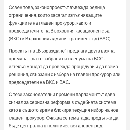
Освен това, законопроектът въвежда редица
ограничения, които засягат изпълняващите
функциите на главен прокурор, както и
председателите на Върховния касационен съд
(ВКС) и Върховния административен съд (ВАС).
Проектът на „Възраждане“ предлага друга важна
промяна – да се забрани на пленума на ВСС с
изтекъл мандат да провежда процедури и да взема
решения, свързани с избора на главен прокурор или
председатели на ВКС и ВАС.
С тези законодателни промени парламентът дава
сигнал за сериозна реформа в съдебната система,
като в същото време блокира текущия избор на нов
главен прокурор. Очаква се темата да продължи да
бъде централна в политическия дневен ред.