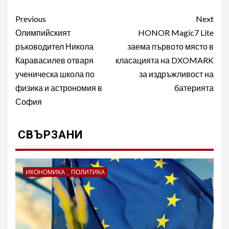
Post
Previous
Next
navigation
Олимпийският
HONOR Magic7 Lite
ръководител Никола
заема първото място в
Каравасилев отваря
класацията на DXOMARK
ученическа школа по
за издръжливост на
физика и астрономия в
батерията
София
СВЪРЗАНИ
ИКОНОМИКА
ПОЛИТИКА