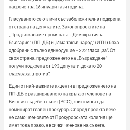
насрочен за 16 януари тази година.
Гласуването се отличи със забележителна подкрепа
от страна на депутатите. Законопроектите на
„Продължаваме промяната – Демократична
България“ (ПП-ДБ) и „Има такъв народ“ (ИТН) бяха
одобрени с пълно единодушие – 222 гласа „за“. От
своя страна, предложението на „Възраждане“
получи подкрепа от 193 депутати, докато 28
гласуваха „против“.
Един от най-важните акценти в предложението на
ПП-ДБ е разширяването на кръга от членове на
Висшия съдебен съвет (ВСС), които могат да
номинират главен прокурор. Според проекта вече
не само членовете от Прокурорската колегия ще
имат това право, а всички членове на съвета.