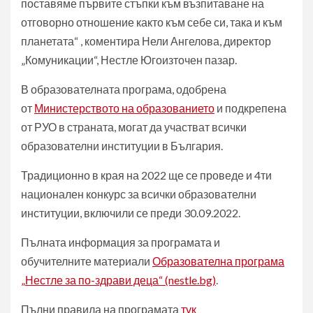
поставяме първите стъпки към възпитаване на
отговорно отношение както към себе си, така и към
планетата“ , коментира Нели Ангелова, директор
„Комуникации“, Нестле Югоизточен пазар.
В образователната програма, одобрена
от
Министерството на образованието
и подкрепена
от РУО в страната, могат да участват всички
образователни институции в България.
Традиционно в края на 2022 ще се проведе и 4ти
национален конкурс за всички образователни
институции, включили се преди 30.09.2022.
Пълната информация за програмата и
обучителните материали
Образователна програма
„Нестле за по-здрави деца“ (nestle.bg)
.
Пълни правила на програмата
тук