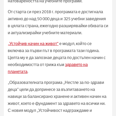
натовареността на учебните програми.
От старта си през 2018 г. програмата е достигнала
активно до над 50 000 деца и 325 учебни заведения
в цялата страна, ежегодно разширявайки обхвата си
и актуализирайки учебните материали.
„Устойчив начин на живот“
е модул, който се
включва за първи път в програмата тази година.
Целта му е да запознае децата по достъпен начин с
необходимостта от грижа към
здравето на
планетата
.
„Образователната програма „Нестле за по-здрави
деца“ цели да допринесе за възпитаването на
навици за балансирано хранене и активен начин на
живот, което е фундамент за здравето на всички ни.
С новия модул „Устойчивост надграждаме и