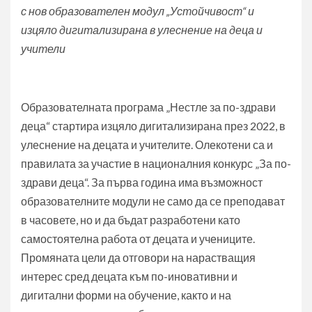
с нов образователен модул „Устойчивост“ и
изцяло дигитализирана в улеснение на деца и
учители
Образователната програма „Нестле за по-здрави
деца“ стартира изцяло дигитализирана през 2022, в
улеснение на децата и учителите. Олекотени са и
правилата за участие в националния конкурс „За по-
здрави деца“. За първа година има възможност
образователните модули не само да се преподават
в часовете, но и да бъдат разработени като
самостоятелна работа от децата и учениците.
Промяната цели да отговори на нарастващия
интерес сред децата към по-иновативни и
дигитални форми на обучение, както и на