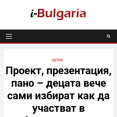
Skip
to
content
Primary
Menu
ЗДРАВЕ
Проект, презентация,
пано – децата вече
сами избират как да
участват в