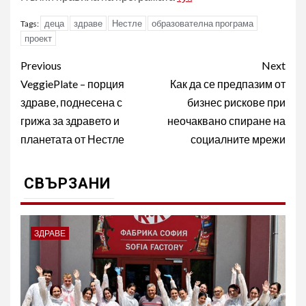
деца
здраве
Нестле
образователна програма
Tags:
проект
Post
Previous
Next
navigation
VeggiePlate – порция
Как да се предпазим от
здраве, поднесена с
бизнес рискове при
грижа за здравето и
неочаквано спиране на
планетата от Нестле
социалните мрежи
СВЪРЗАНИ
ЗДРАВЕ