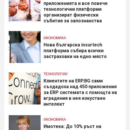
приложенията и все повече
технологични платформи
организират физически
събития за запознанства
ИКОНОМИКА
Нова българска insurtech
платформа събира всички
застраховки на едно място
ТЕХНОЛОГИИ
Клиентите на ERP.BG сами
създадоха над 450 приложения
за ERP системата с помощта на
вградения в нея изкуствен
интелект
ИКОНОМИКА
Имотека: До 10% ръст на