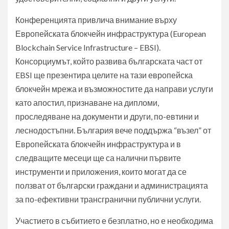
Конференцията привлича внимание върху
Европейската блокчейн инфраструктура (European
Blockchain Service Infrastructure – EBSI).
Консорциумът, който развива българската част от
EBSI ще презентира целите на тази европейска
блокчейн мрежа и възможностите да направи услуги
като апостил, признаване на дипломи,
проследяване на документи и други, по-евтини и
леснодостъпни. България вече поддържа “възел” от
Европейската блокчейн инфраструктура и в
следващите месеци ще са налични първите
инструменти и приложения, които могат да се
ползват от български граждани и администрацията
за по-ефективни трансгранични публични услуги.
Участието в събитието е безплатно, но е необходима