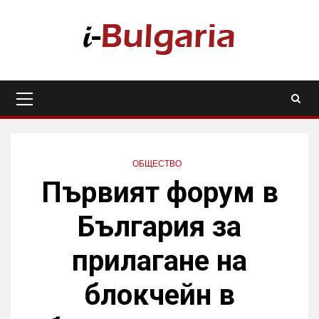
Skip
to
content
Primary
Menu
ОБЩЕСТВО
Първият форум в
България за
прилагане на
блокчейн в