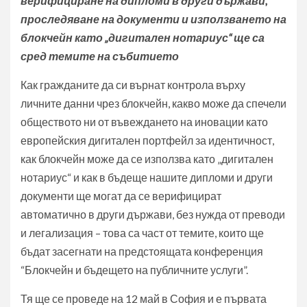
верифициране на дипломи в други държави,
проследяване на документи и използването на
блокчейн като „дигитален нотариус“ ще са
сред темите на събитието
Как гражданите да си върнат контрола върху
личните данни чрез блокчейн, какво може да спечели
обществото ни от въвеждането на иновации като
европейския дигитален портфейл за идентичност,
как блокчейн може да се използва като „дигитален
нотариус“ и как в бъдеще нашите дипломи и други
документи ще могат да се верифицират
автоматично в други държави, без нужда от преводи
и легализация – това са част от темите, които ще
бъдат засегнати на предстоящата конференция
“Блокчейн и бъдещето на публичните услуги”.
Тя ще се проведе на 12 май в София и е първата