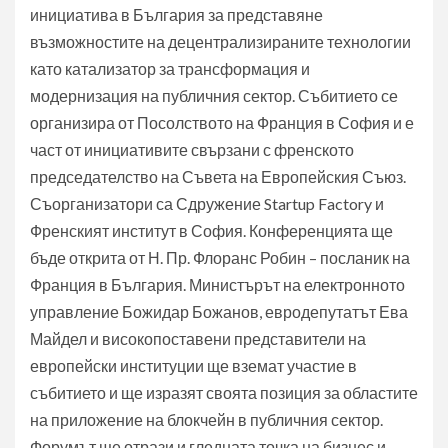
инициатива в България за представяне
възможностите на децентрализираните технологии
като катализатор за трансформация и
модернизация на публичния сектор. Събитието се
организира от Посолството на Франция в София и е
част от инициативите свързани с френското
председателство на Съвета на Европейския Съюз.
Съорганизатори са Сдружение Startup Factory и
Френският институт в София. Конференцията ще
бъде открита от Н. Пр. Флоранс Робин – посланик на
Франция в България. Министърът на електронното
управление Божидар Божанов, евродепутатът Ева
Майдел и високопоставени представители на
европейски институции ще вземат участие в
събитието и ще изразят своята позиция за областите
на приложение на блокчейн в публичния сектор.
Форумът ще отрази и гледната точка на бизнес и