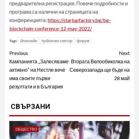
предварителна регистрация. Повече подробности и
програма са налични на страницата на
конференцията:
https://startupfactory.bg/bg-
blockchain-conference-12-may-2022/
блокчейн
публичен сектор
форум
Tags:
Post
Previous
Next
navigation
Кампанията „Залесяваме
Втората Велообиколка на
активно“ на Нестле вече
Северозапада ще бъде на
има своите първи
28 май
резултати и в България
СВЪРЗАНИ
ОБЩЕСТВО