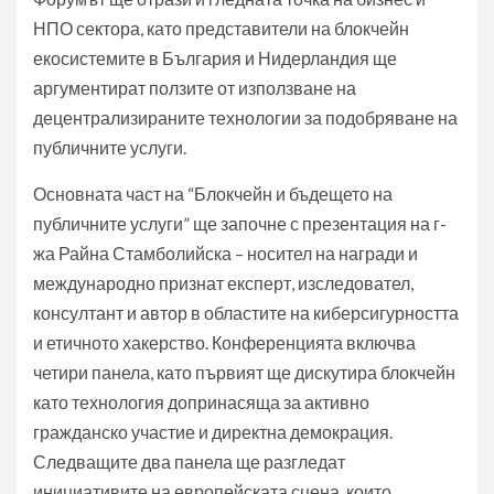
НПО сектора, като представители на блокчейн
екосистемите в България и Нидерландия ще
аргументират ползите от използване на
децентрализираните технологии за подобряване на
публичните услуги.
Основната част на “Блокчейн и бъдещето на
публичните услуги” ще започне с презентация на г-
жа Райна Стамболийска – носител на награди и
международно признат експерт, изследовател,
консултант и автор в областите на киберсигурността
и етичното хакерство. Конференцията включва
четири панела, като първият ще дискутира блокчейн
като технология допринасяща за активно
гражданско участие и директна демокрация.
Следващите два панела ще разгледат
инициативите на европейската сцена, които