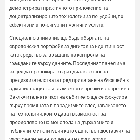
демонстрират практичното приложение на
децентрализираните технологии за по-удобни, по-
ефективни и по-сигурни публични услуги.
Специално внимание ще бъде обърнато на
европейския портфейл за дигитална идентичност
като средство за връщане на контрола на
гражданите върху данните. Последният панел има
за цел да провокира открит диалог относно
предизвикателствата пред прилагане на блокчейн в
администрацията и възможните пречки и съпротива.
Заключителната част на събитието ще се фокусира
върху промяната в парадигмите след навлизането
на технологии, които дават възможност за
преодоляване на монопола на държавните и
публичните институции като единствен доставчик на
удостоверителни, социални и други услуги.