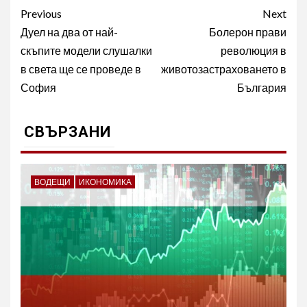
Post
Previous
Next
navigation
Дуел на два от най-
Болерон прави
скъпите модели слушалки
революция в
в света ще се проведе в
животозастраховането в
София
България
СВЪРЗАНИ
ВОДЕЩИ
ИКОНОМИКА