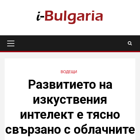
Skip
to
content
Primary
Menu
ВОДЕЩИ
Развитието на
изкуствения
интелект е тясно
свързано с облачните