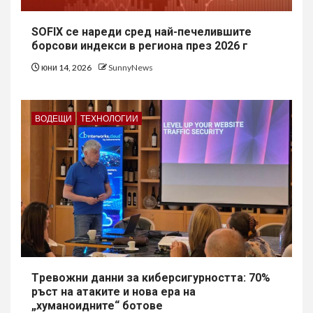
SOFIX се нареди сред най-печелившите
борсови индекси в региона през 2026 г
юни 14, 2026
SunnyNews
ВОДЕЩИ
ТЕХНОЛОГИИ
Tревожни данни за киберсигурността: 70%
ръст на атаките и нова ера на
„хуманоидните“ ботове