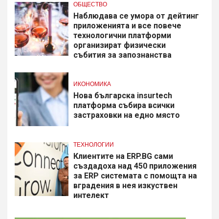
ОБЩЕСТВО
Наблюдава се умора от дейтинг
приложенията и все повече
технологични платформи
организират физически
събития за запознанства
ИКОНОМИКА
Нова българска insurtech
платформа събира всички
застраховки на едно място
ТЕХНОЛОГИИ
Клиентите на ERP.BG сами
създадоха над 450 приложения
за ERP системата с помощта на
вградения в нея изкуствен
интелект