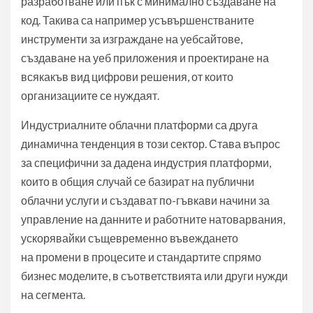
разработване или пък с минимално създаване на
код. Такива са например усъвършенстваните
инструменти за изграждане на уебсайтове,
създаване на уеб приложения и проектиране на
всякакъв вид цифрови решения, от които
организациите се нуждаят.
Индустриалните облачни платформи са друга
динамична тенденция в този сектор. Става въпрос
за специфични за дадена индустрия платформи,
които в общия случай се базират на публични
облачни услуги и създават по-гъвкави начини за
управление на данните и работните натоварвания,
ускорявайки същевременно въвеждането
на промени в процесите и стандартите спрямо
бизнес моделите, в съответствията или други нужди
на сегмента.