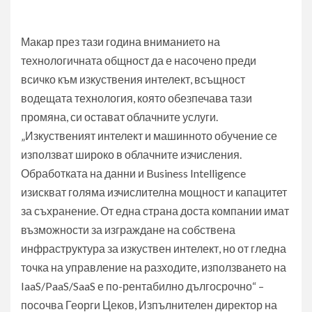
Макар през тази година вниманието на
технологичната общност да е насочено преди
всичко към изкуствения интелект, всъщност
водещата технология, която обезпечава тази
промяна, си остават облачните услуги.
„Изкуственият интелект и машинното обучение се
използват широко в облачните изчисления.
Обработката на данни и Business Intelligence
изискват голяма изчислителна мощност и капацитет
за съхранение. От една страна доста компании имат
възможности за изграждане на собствена
инфраструктура за изкуствен интелект, но от гледна
точка на управление на разходите, използването на
IaaS/PaaS/SaaS е по-рентабилно дългосрочно“ –
посочва Георги Цеков, Изпълнителен директор на