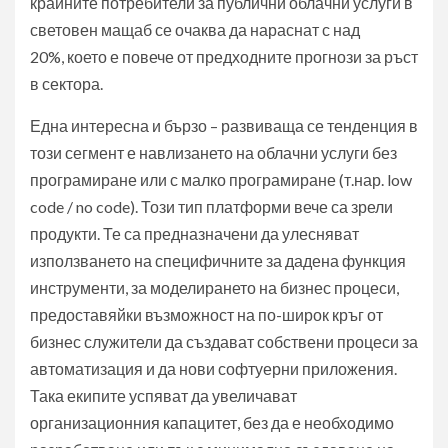
крайните потребители за публични облачни услуги в
световен мащаб се очаква да нараснат с над
20%, което е повече от предходните прогнози за ръст
в сектора.
Една интересна и бързо – развиваща се тенденция в
този сегмент е навлизането на облачни услуги без
програмиране или с малко програмиране (т.нар. low
code / no code). Този тип платформи вече са зрели
продукти. Те са предназначени да улесняват
използването на специфичните за дадена функция
инструменти, за моделирането на бизнес процеси,
предоставяйки възможност на по-широк кръг от
бизнес служители да създават собствени процеси за
автоматизация и да нови софтуерни приложения.
Така екипите успяват да увеличават
организационния капацитет, без да е необходимо