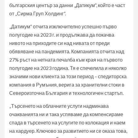
българския център за данни „Датикум“, който е част
от „Сирма Груп Холдинг“.
„Датикум“ отчита изключително успешно първо
полугодие на 2023 г. и продължава да покачва
нивото на приходите си над нивата от преди
обявяване на пандемията. Компанията отчита над
27% ръст на нетната печалба към края на първото
полугодие на 2023 година. Тя е спечелила и няколко
значими нови клиента за този период – спедиторска
компания в Румъния, верига за хранителни стоки в
Североизточна България и технологичен стартъп.
„Търсенето на облачните услуги надминава
очакванията ни и така успяваме да компенсираме
спада в търсенето на услугите по колокация и наем
на хардуер. Ключово за развитието ни се оказа това,