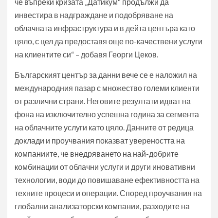
че въпреки кризата „Датикум“ продължи да
инвестира в надграждане и подобряване на
облачната инфраструктура и в дейта центъра като
цяло, с цел да предоставя още по-качествени услуги
на клиентите си“ – добавя Георги Цеков.
Българският център за данни вече се е наложил на
международния пазар с множество големи клиенти
от различни страни. Неговите резултати идват на
фона на изключително успешна година за сегмента
на облачните услуги като цяло. Данните от редица
доклади и проучвания показват увереността на
компаниите, че внедряването на най-добрите
комбинации от облачни услуги и други иновативни
технологии, води до повишаване ефективността на
техните процеси и операции. Според проучвания на
глобални анализаторски компании, разходите на