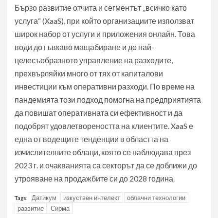
Бързо развитие отчита и сегментът „всичко като
услуга“ (XaaS), при който организациите използват
широк набор от услуги и приложения онлайн. Това
води до гъвкаво мащабиране и до най-
целесъобразното управление на разходите,
прехвърляйки много от тях от капиталови
инвестиции към оперативни разходи. По време на
пандемията този подход помогна на предприятията
да повишат оперативната си ефективност и да
подобрят удовлетвореността на клиентите. XaaS е
една от водещите тенденции в областта на
изчислителните облаци, която се наблюдава през
2023 г. и очакванията са секторът да се доближи до
утрояване на продажбите си до 2028 година.
Датикум
изкуствен интелект
облачни технологии
Tags:
развитие
Сирма