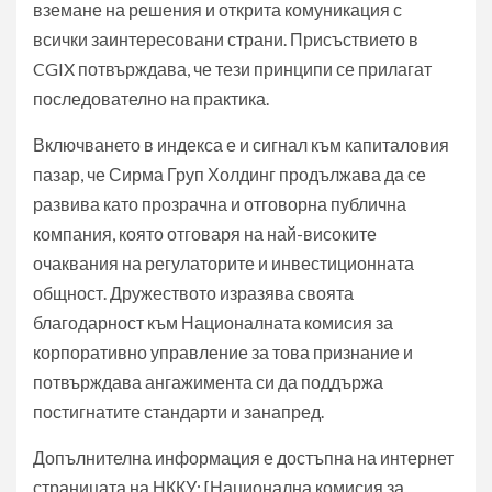
вземане на решения и открита комуникация с
всички заинтересовани страни. Присъствието в
CGIX потвърждава, че тези принципи се прилагат
последователно на практика.
Включването в индекса е и сигнал към капиталовия
пазар, че Сирма Груп Холдинг продължава да се
развива като прозрачна и отговорна публична
компания, която отговаря на най-високите
очаквания на регулаторите и инвестиционната
общност. Дружеството изразява своята
благодарност към Националната комисия за
корпоративно управление за това признание и
потвърждава ангажимента си да поддържа
постигнатите стандарти и занапред.
Допълнителна информация е достъпна на интернет
страницата на НККУ: [Национална комисия за