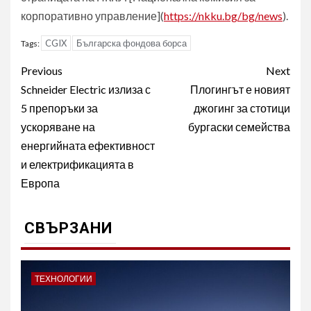
корпоративно управление](
https://nkku.bg/bg/news
).
CGIX
Българска фондова борса
Tags:
Post
Previous
Next
navigation
Schneider Electric излиза с
Плогингът е новият
5 препоръки за
джогинг за стотици
ускоряване на
бургаски семейства
енергийната ефективност
и електрификацията в
Европа
СВЪРЗАНИ
ТЕХНОЛОГИИ