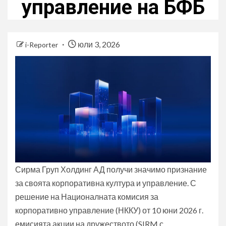
управление на БФБ
юли 3, 2026
i-Reporter
Сирма Груп Холдинг АД получи значимо признание
за своята корпоративна култура и управление. С
решение на Националната комисия за
корпоративно управление (НККУ) от 10 юни 2026 г.
емисията акции на дружеството (SIRM с