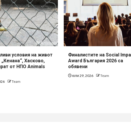
ливи условия на живот
Финалистите на Social Impa
 „Кенана“, Хасково,
Award България 2026 са
рат от НПО Animals
обявени
юли 29, 2026
Team
026
Team