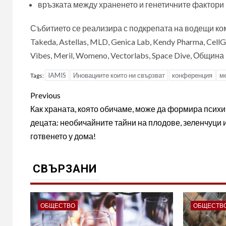
връзката между храненето и генетичните фактори 
Събитието се реализира с подкрепата на водещи компа
Takeda, Astellas, MLD, Genica Lab, Kendy Pharma, CellG
Vibes, Meril, Womeno, Vectorlabs, Space Dive, Общи
IAMIS
Иновациите които ни свързват
конференция
м
Tags:
Post
Previous
navigation
Как храната, която обичаме, може да формира психи
децата: необичайните тайни на плодове, зеленчуци 
готвенето у дома!
СВЪРЗАНИ
ОБЩЕСТВО
ОБЩЕСТВ