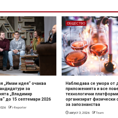
ОБЩЕСТВО
я „Имам идея“ очаква
Наблюдава се умора от 
кандидатури за
приложенията и все пов
ията „Владимир
технологични платформ
в“ до 15 септември 2026
организират физически 
за запознанства
 2026
i-Reporter
август 3, 2026
Team