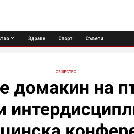
тво
Здраве
Спорт
Съвети
ОБЩЕСТВО
е домакин на п
и интердисцип
цинска конфер