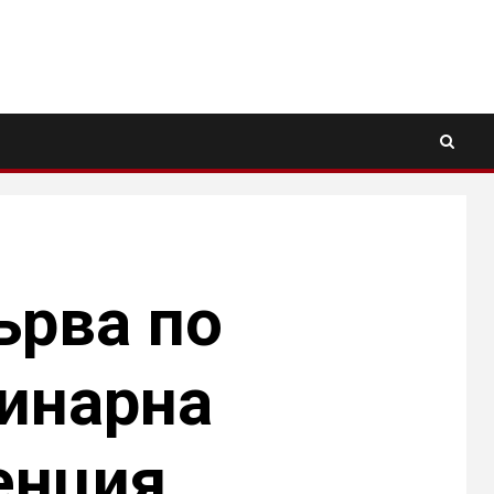
ърва по
линарна
енция