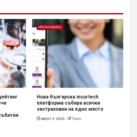
ИКОНОМИКА
дейтинг
Нова българска insurtech
ече
платформа събира всички
и
застраховки на едно място
събития
август 3, 2026
Team