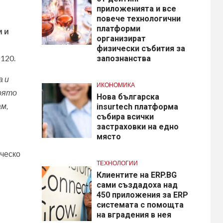
приложенията и все
повече технологични
платформи
и и
организират
физически събития за
120.
запознанства
а и
ИКОНОМИКА
която
Нова българска
м,
insurtech платформа
събира всички
застраховки на едно
място
ическо
ТЕХНОЛОГИИ
Клиентите на ERP.BG
сами създадоха над
450 приложения за ERP
системата с помощта
на вградения в нея