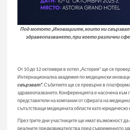
Под мотото „Иновациите, които ни свързва
здравеопазването, при което различни сф
От 10 до 12 октомври в хотел „Астория“ ще се пров
Интернационална академия по медицински иновации
свързват“
. Събитието ще се превърне в платформа
здравеопазването. Конференцията е насочена към л
представители на компании от сферата на медицинат
съпътстващи медицината области като юридическо о
През трите дни участниците ще имат възможност да с
реалните предизвикателства пред съвременното зд