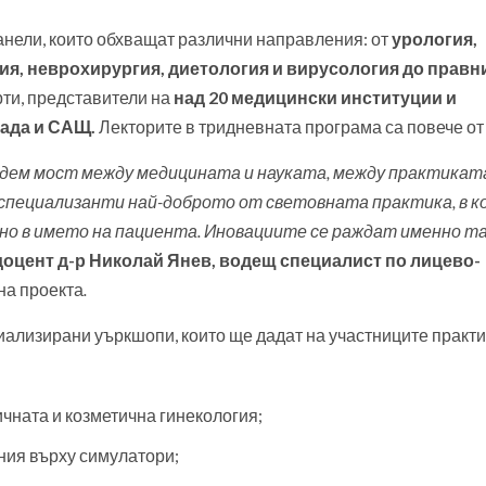
анели, които обхващат различни направления: от
урология,
ия, неврохирургия, диетология и вирусология до правн
рти, представители на
над 20 медицински институции и
нада и САЩ.
Лекторите в тридневната програма са повече от 
здадем мост между медицината и науката, между практикат
 специализанти най-доброто от световната практика, в 
но в името на пациента. Иновациите се раждат именно та
доцент д-р Николай Янев, водещ специалист по лицево-
 на проекта
.
иализирани уъркшопи, които ще дадат на участниците практ
ичната и козметична гинекология;
ния върху симулатори;