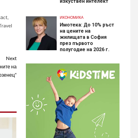
изкуствен интелект
аct,
ИКОНОМИКА
Имотека: До 10% ръст
Travel
на цените на
жилищата в София
през първото
полугодие на 2026 г.
Next
ните на
озенец“