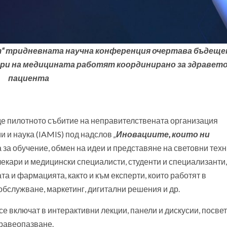
т“ тридневната научна конференция очертава бъдеще
ери на медицината работят координирано за здравето
пациента
еде пилотното събитие на неправителствената организация
 и наука (IAMIS) под надслов
„
Иновациите, които ни
 за обучение, обмен на идеи и представяне на световни техн
екари и медицински специалисти, студенти и специализанти,
а и фармацията, както и към експерти, които работят в
бслужване, маркетинг, дигитални решения и др.
е включат в интерактивни лекции, панели и дискусии, посве
равеопазване.