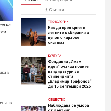
Съвети
ТЕХНОЛОГИИ
то на
Как да превърнете
 на
летните събирания в
купон с караоке
система
КУЛТУРА
Фондация „Имам
идея“ очаква новите
кандидатури за
ики в
стипендията
„Владимир Трифонов“
до 15 септември 2026
ОБЩЕСТВО
тени на
Наблюдава се умора
от дейтинг