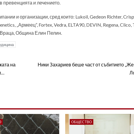
в превенцията и лечението.
нии и организации, сред които: Lukoil, Gedeon Richter, Crisp
enetics, „Армеец“, Fortex, Vedra, ELTA90, DEVIN, Regena, Clico, 
на Враца, Община Елин Пелин.
едицина
ката на
Ники Захариев беше част от събитието „Же
и…
Л
О
ОБЩЕСТВО