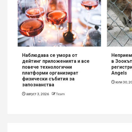
Наблюдава се умора от
Неприем
дейтинг приложенията и все
в Зоокът
повече технологични
регистри
платформи организират
Angels
физически събития за
юли 30, 2
запознанства
август 3, 2026
Team