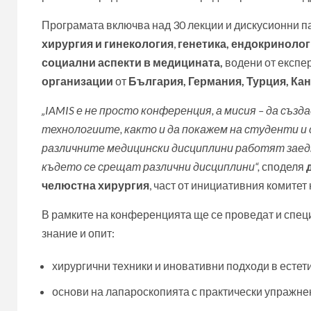
Програмата включва над 30 лекции и дискусионни п
хирургия и гинекология
,
генетика, ендокринолог
социални аспекти в медицината,
водени от експе
организации
от
България, Германия, Турция, Ка
„IAMIS е не просто конференция, а мисия – да съ
технологиите, както и да покажем на студенти и
различните медицински дисциплини работят заед
където се срещат различни дисциплини“,
споделя
челюстна хирургия
, част от инициативния комитет
В рамките на конференцията ще се проведат и спец
знание и опит:
хирургични техники и иновативни подходи в естет
основи на лапароскопията с практически упражне