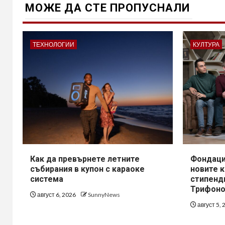
МОЖE ДА СТЕ ПРОПУСНАЛИ
ТЕХНОЛОГИИ
КУЛТУРА
Как да превърнете летните
Фондаци
събирания в купон с караоке
новите 
система
стипенд
Трифоно
август 6, 2026
SunnyNews
август 5,