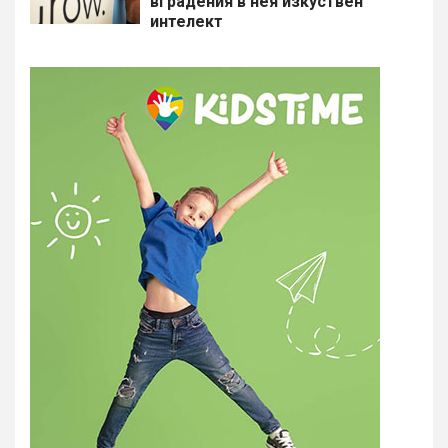
вградения в нея изкуствен
интелект