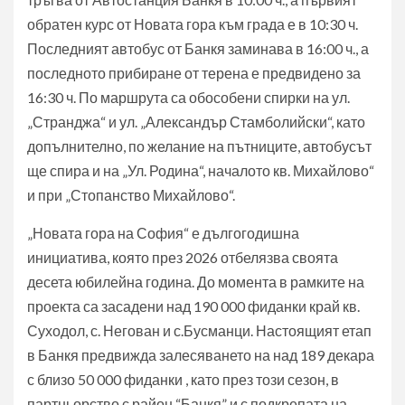
обратен курс от Новата гора към града е в 10:30 ч.
Последният автобус от Банкя заминава в 16:00 ч., а
последното прибиране от терена е предвидено за
16:30 ч. По маршрута са обособени спирки на ул.
„Странджа“ и ул. „Александър Стамболийски“, като
допълнително, по желание на пътниците, автобусът
ще спира и на „Ул. Родина“, началото кв. Михайлово“
и при „Стопанство Михайлово“.
„Новата гора на София“ е дългогодишна
инициатива, която през 2026 отбелязва своята
десета юбилейна година. До момента в рамките на
проекта са засадени над 190 000 фиданки край кв.
Суходол, с. Негован и с.Бусманци. Настоящият етап
в Банкя предвижда залесяването на над 189 декара
с близо 50 000 фиданки , като през този сезон, в
партньорство с район “Банкя” и с подкрепата на