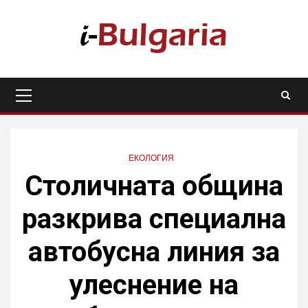
Skip
to
content
Primary
Menu
ЕКОЛОГИЯ
Столичната община
разкрива специална
автобусна линия за
улеснение на