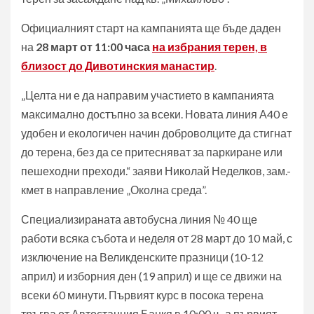
Официалният старт на кампанията ще бъде даден
на
28 март от 11:00 часа
на избрания терен, в
близост до Дивотинския манастир
.
„Целта ни е да направим участието в кампанията
максимално достъпно за всеки. Новата линия А40 е
удобен и екологичен начин доброволците да стигнат
до терена, без да се притесняват за паркиране или
пешеходни преходи.“ заяви Николай Неделков, зам.-
кмет в направление „Околна среда”.
Специализираната автобусна линия № 40 ще
работи всяка събота и неделя от 28 март до 10 май, с
изключение на Великденските празници (10-12
април) и изборния ден (19 април) и ще се движи на
всеки 60 минути. Първият курс в посока терена
тръгва от Автостанция Банкя в 10:00 ч., а първият