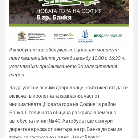
Автобусът ще обслужва специалния маршрут
през кампанийните уикенди между 10:00 и 16:30 ч.,
улеснявайки придвижването до залесителния
терен.
За да улесни всички доброволци, които желаят да се
включат в пролетната кампания, част от
инициативата „Новата гора на София“ в район
Банкя, Столичната община разкрива временна
автобусна линия № 40. Автобусът ще осигури
директна връзка от центъра на гр. Банкя до самия
терен за засаждане над кв. „Михайлово“.