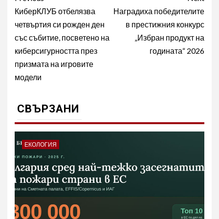
navigation
КиберКЛУБ отбелязва
Наградиха победителите
четвъртия си рожден ден
в престижния конкурс
със събитие, посветено на
„Избран продукт на
киберсигурността през
годината“ 2026
призмата на игровите
модели
СВЪРЗАНИ
ЕКОЛОГИЯ