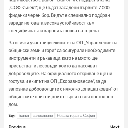
„СОФ Кънект“, ще бъдат засадени първите 7 000
фиданки черен бор. Видът е специално подбран
заради неговата висока устойчивост към
специфичната и варовита почва на терена.
За всички участници екипите на ОП „Управление на
общински земи и гори“ са осигурили необходимите
инструменти и ръкавици, като на място ще
присъстват и лесовъди, които да насочват
доброволците. На официалното откриване ще ни
гостува и екипът на ОП „Екоравновесие“, за да
запознае доброволците с няколко „опашатковци“ от
общинските приюти, които търсят своя постоянен
дом.
Банкя
залесяване
Новата гора на София
Tags:
Post
Previous
Next