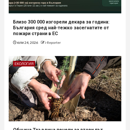
Близо 300 000 изгорели декара за година:
България сред най-тежко засегнатите от
пожари страни в ЕС
юли 24, 2026
i-Reporter
ЕКОЛОГИЯ
Община Твърдица печели за втори път