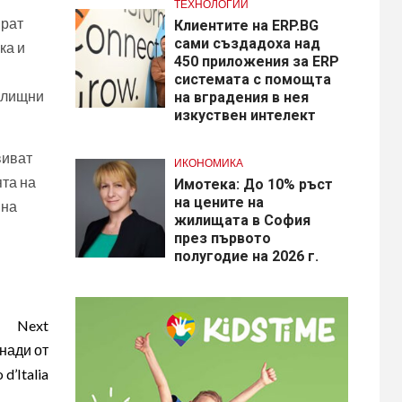
ТЕХНОЛОГИИ
ират
Клиентите на ERP.BG
сами създадоха над
ка и
450 приложения за ERP
системата с помощта
илищни
на вградения в нея
изкуствен интелект
виват
ИКОНОМИКА
ята на
Имотека: До 10% ръст
на цените на
 на
жилищата в София
през първото
полугодие на 2026 г.
Next
нади от
d’Italia