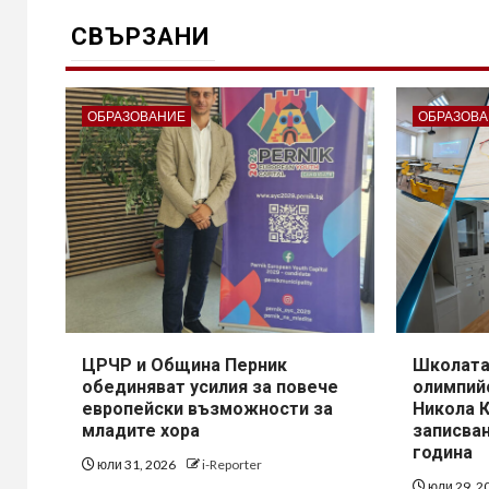
СВЪРЗАНИ
ОБРАЗОВАНИЕ
ОБРАЗОВ
​ЦРЧР и Община Перник
Школата
обединяват усилия за повече
олимпий
европейски възможности за
Никола 
младите хора
записван
година
юли 31, 2026
i-Reporter
юли 29, 2