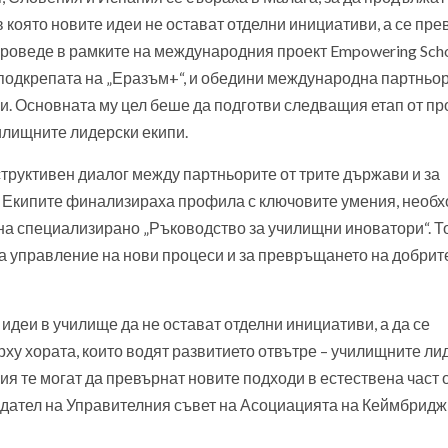
в която новите идеи не остават отделни инициативи, а се пр
 проведе в рамките на международния проект Empowering Sch
н с подкрепата на „Еразъм+“, и обедини международна партньо
и. Основната му цел беше да подготви следващия етап от пр
илищните лидерски екипи.
труктивен диалог между партньорите от трите държави и за
. Екипите финализираха профила с ключовите умения, необ
 на специализирано „Ръководство за училищни иноватори“. Т
за управление на нови процеси и за превръщането на добрит
 идеи в училище да не остават отделни инициативи, а да се
рху хората, които водят развитието отвътре – училищните ли
ия те могат да превърнат новите подходи в естествена част 
едател на Управителния съвет на Асоциацията на Кеймбридж