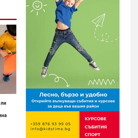
ели
ина