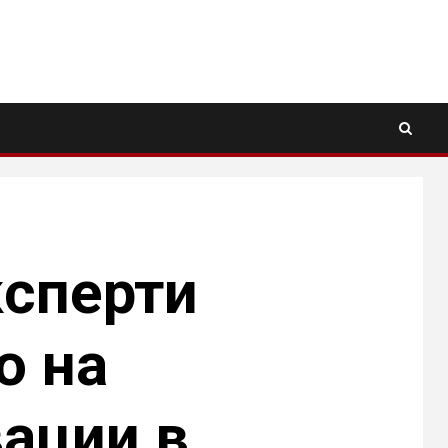
ксперти
о на
ации в