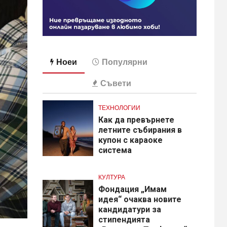
Ноеи
Популярни
Съвети
ТЕХНОЛОГИИ
Как да превърнете
летните събирания в
купон с караоке
система
КУЛТУРА
Фондация „Имам
идея“ очаква новите
кандидатури за
стипендията