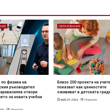
АНИЕ
ОБРАЗОВАНИЕ
 по физика на
Близо 200 проекта на учит
ския ръководител
показват как ценностите
Каравасилев отвори
оживяват в детската град
ето за новата учебна
май 29, 2026
i-Reporter
026
i-Reporter