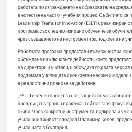
работата по изграждането на образователна среда, 
в естествена част от учебния процес. Събитието се
Leadership Teams for Innovation (ESLTI), реализира
програма със специализирано обучение за обучител
чрез създаването на инструменти за подкрепа на уч
Работната програма предостави възможност за конс
обсъждане на ключовите дейности, които предстоят
на директори и учители, и обсъдиха първата версия
подпомага училищата с конкретни насоки и модели 
в реалистични планове за действие.
„ESLTI е ценен проект за нас, защото помага добрите
превръщат в трайна практика. Той поставя фокус въ
екипи. Чрез конкретни инструменти, подкрепа и умен
училищния живот“, споделя Владимир Колев, предс
училищата в България.