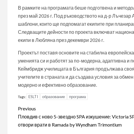
В рамките на програмата беше подготвена и методо
през май 2026 г. Под ръководството на д-р Лъчезар
шаблони, които ще подпомагат екипите при планиран
Следващите дейности по проекта включват национ
екипи в Любляна през декември 2026 г.
Проектът поставя основите на стабилна европейска 
уменията си и работят за по-модерна, адаптивна и 
Кеймбридж училищата в България продължава своя
учителите в страната и да създава условия за обмен
модерно и ефективно образование.
ESLTI
образование
програма
Tags:
Post
Previous
navigation
Пловдив с ново 5-звездно SPA изкушение: Victoria S
отвори врати в Ramada by Wyndham Trimontium