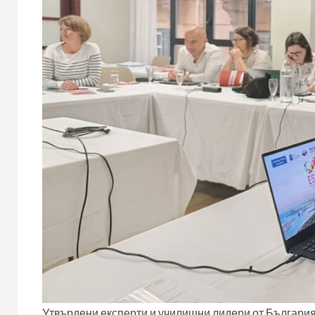
Утвърдени експерти и училищни лидери от България