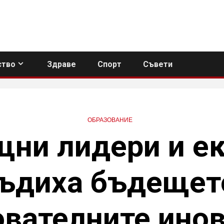
тво
Здраве
Спорт
Съвети
ОБРАЗОВАНИЕ
ни лидери и е
ъдиха бъдещет
ователните инов