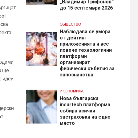
„Владимир Трифонов“
евръщат
до 15 септември 2026
ool
рска
ОБЩЕСТВО
Наблюдава се умора
оекта
от дейтинг
приложенията и все
повече технологични
платформи
ходими
организират
физически събития за
о ще
запознанства
е идеи
ИКОНОМИКА
Нова българска
insurtech платформа
дерски
събира всички
от
застраховки на едно
място