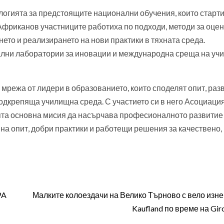
логията за предстоящите национални обучения, които старт
 Африканов участниците работиха по подходи, методи за оцен
ето и реализирането на нови практики в тяхната среда.
ални лаборатории за иновации и международна среща на уч
мрежа от лидери в образованието, които споделят опит, раз
подкрепяща училищна среда. С участието си в него Асоциаци
та основна мисия да насърчава професионалното развитие
 на опит, добри практики и работещи решения за качествено,
PA
Малките колоездачи на Велико Търново с вело изне
Kaufland по време на Giro 