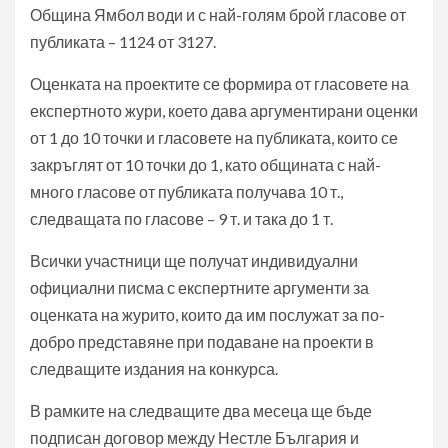
Община Ямбол води и с най-голям брой гласове от
публиката – 1124 от 3127.
Оценката на проектите се формира от гласовете на
експертното жури, което дава аргументирани оценки
от 1 до 10 точки и гласовете на публиката, които се
закръглят от 10 точки до 1, като общината с най-
много гласове от публиката получава 10 т.,
следващата по гласове – 9 т. и така до 1 т.
Всички участници ще получат индивидуални
официални писма с експертните аргументи за
оценката на журито, които да им послужат за по-
добро представяне при подаване на проекти в
следващите издания на конкурса.
В рамките на следващите два месеца ще бъде
подписан договор между Нестле България и