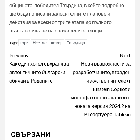
общината-победител Твърдица, в който подробно
ще бъдат описани залесителните планове и
действия за всеки от трите етапа до пълното
възстановяване на опожарените площи.
гори
Нестле
пожар
Твърдица
Tags:
Post
Previous
Next
navigation
Как един хотел съхранява
Нови възможности за
автентичните български
разработчиците, вграден
обичаи в Родопите
изкуствен интелект
Einstein Copilot и
многофакторни анализи в
новата версия 2024.2 на
BI софтуера Tableau
СВЪРЗАНИ