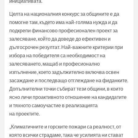
инициативата.
Целта на националния конкурс за общините е да
помогне там, където има най-голяма нужда и да
подкрепи финансово професионален проект за
залесяване, който да доведе до ефективен и
дългосрочен резултат. Най-важните критерии при
избора на победителя са необходимост на
залесяването, мащаб и професионално
изпълнение, което задължително включва освен
засаждане и последващо отглеждане на фиданките.
Допълнителни точки събират тези общини, в които
ясно личи проактивното отношение на кандидатите
и тяхното самоучастие в реализацията
на проектите.
„Климатичните и горските пожари са реалност, от
която всички страдаме, така че усилията ни стават