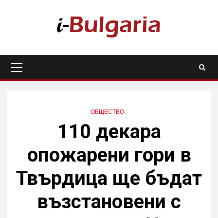
Skip
to
content
Primary
Menu
ОБЩЕСТВО
110 декара
опожарени гори в
Твърдица ще бъдат
възстановени с