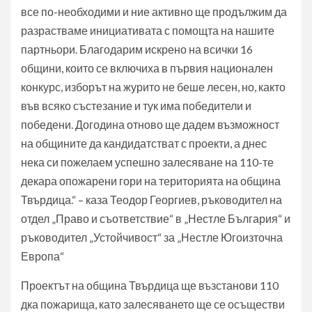
все по-необходими и ние активно ще продължим да
разрастваме инициативата с помощта на нашите
партньори. Благодарим искрено на всички 16
общини, които се включиха в първия национален
конкурс, изборът на журито не беше лесен, но, както
във всяко състезание и тук има победители и
победени. Догодина отново ще дадем възможност
на общините да кандидатстват с проекти, а днес
нека си пожелаем успешно залесяване на 110-те
декара опожарени гори на територията на община
Твърдица.“ – каза Теодор Георгиев, ръководител на
отдел „Право и съответствие“ в „Нестле България“ и
ръководител „Устойчивост“ за „Нестле Югоизточна
Европа“
Проектът на община Твърдица ще възстанови 110
дка пожарища, като залесяването ще се осъществи