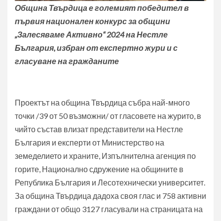
Община Твърдица е големият победител в
първия национален конкурс за общини
„Залесяваме Активно“ 2024 на Нестле
България, избран от експертно жури и с
гласуване на гражданите
Проектът на община Твърдица събра най-много
точки /39 от 50 възможни/ от гласовете на журито, в
чийто състав влизат представители на Нестле
България и експерти от Министерство на
земеделието и храните, Изпълнителна агенция по
горите, Национално сдружение на общините в
Република България и Лесотехнически университет.
За община Твърдица дадоха своя глас и 758 активни
граждани от общо 3127 гласували на страницата на