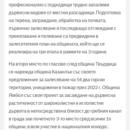
професионално с подходящи трудно запалими
дървесни видове от местни разсадници. Подготовка
на терена, заграждане, обработка на почвата,
първично залесяване и последващо отглеждане с
прекопаване и поливане са предвидени в
залесителния план на общината, който ще се
реализира на три етапа в рамките на 3 години.
На второ място по гласове след община Твърдица
се нарежда община Казанлък със своето
предложение за залесяване на 54 дка горски
територии, унищожени в пожар през 2022 г. Община
Ямбол със своя проект за засаждане на дървесна
растителност от широколистни и иглолистни
дървета в непосредствена близост до гребния канал
в града зае почетното 3-то място сред всички 16
общини, взели участие в националния конкурс.