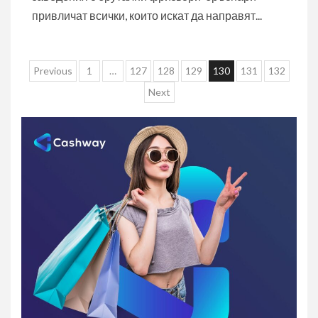
привличат всички, които искат да направят...
Разделяне
Previous
1
…
127
128
129
130
131
132
на
Next
публикациите
на
страници