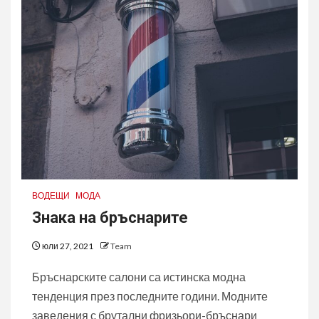
ВОДЕЩИ
МОДА
Знака на бръснарите
юли 27, 2021
Team
Бръснарските салони са истинска модна
тенденция през последните години. Модните
заведения с брутални фризьори-бръснари