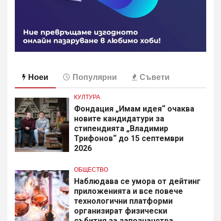
Ноеи
Популярни
Съвети
КУЛТУРА
Фондация „Имам идея“ очаква
новите кандидатури за
стипендията „Владимир
Трифонов“ до 15 септември
2026
ОБЩЕСТВО
Наблюдава се умора от дейтинг
приложенията и все повече
технологични платформи
организират физически
събития за запознанства