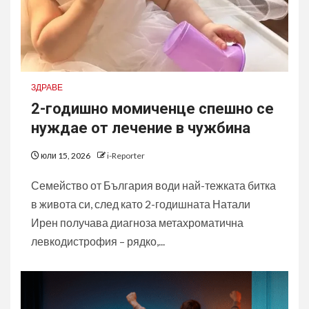
ЗДРАВЕ
2-годишно момиченце спешно се
нуждае от лечение в чужбина
юли 15, 2026
i-Reporter
Семейство от България води най-тежката битка
в живота си, след като 2-годишната Натали
Ирен получава диагноза метахроматична
левкодистрофия – рядко,...