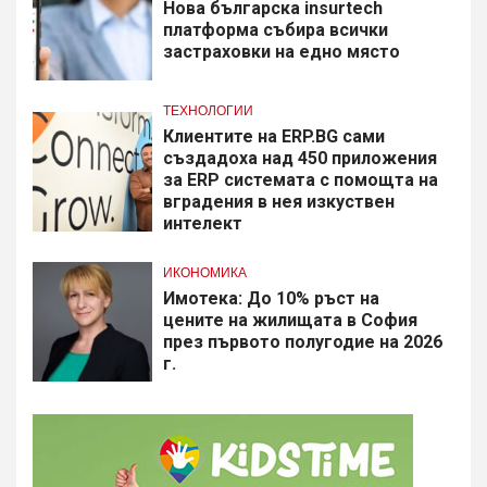
Нова българска insurtech
платформа събира всички
застраховки на едно място
ТЕХНОЛОГИИ
Клиентите на ERP.BG сами
създадоха над 450 приложения
за ERP системата с помощта на
вградения в нея изкуствен
интелект
ИКОНОМИКА
Имотека: До 10% ръст на
цените на жилищата в София
през първото полугодие на 2026
г.