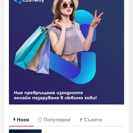
на
страници
Ноеи
Популярни
Съвети