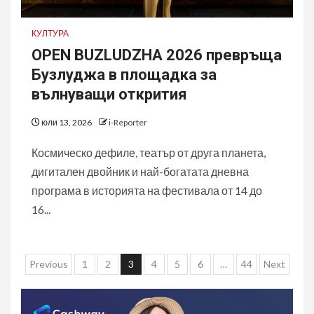
КУЛТУРА
OPEN BUZLUDZHA 2026 превръща
Бузлуджа в площадка за
вълнуващи открития
юли 13, 2026
i-Reporter
Космическо дефиле, театър от друга планета,
дигитален двойник и най-богатата дневна
програма в историята на фестивала от 14 до
16...
Разделяне
Previous
1
2
3
4
5
6
…
44
Next
на
публикациите