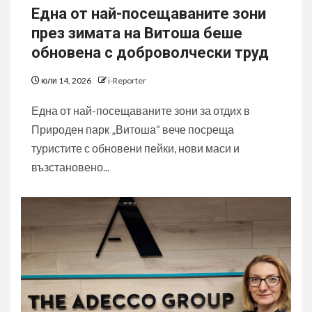
Една от най-посещаваните зони
през зимата на Витоша беше
обновена с доброволчески труд
юли 14, 2026
i-Reporter
Една от най-посещаваните зони за отдих в
Природен парк „Витоша“ вече посреща
туристите с обновени пейки, нови маси и
възстановено...