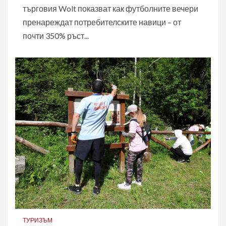
търговия Wolt показват как футболните вечери
пренареждат потребителските навици – от
почти 350% ръст...
ТУРИЗЪМ