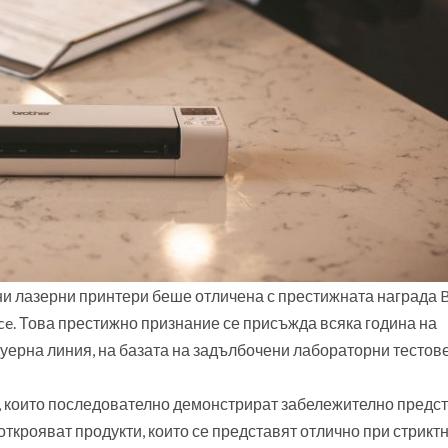
мни лазерни принтери беше отличена с престижната награда 
igence. Това престижно признание се присъжда всяка година на
уерна линия, на базата на задълбочени лабораторни тестове
, които последователно демонстрират забележително предс
открояват продукти, които се представят отлично при стрикт