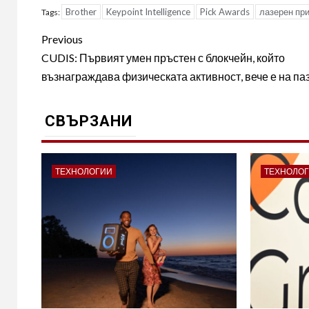
Brother
Keypoint Intelligence
Pick Awards
лазерен пр
Tags:
Post
Previous
navigation
CUDIS: Първият умен пръстен с блокчейн, който
възнаграждава физическата активност, вече е на па
СВЪРЗАНИ
ТЕХНОЛОГИИ
ТЕХНОЛО