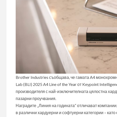
Brother Industries съобщава, че гамата A4 монохро
Lab (BLI) 2025 A4 Line of the Year от Keypoint Intell
производителя с най-изключителната цялостна хард
пазарни проучвания.
Наградите „Линия на годината“ отличават компании
в различни хардуерни и софтуерни категории – като 