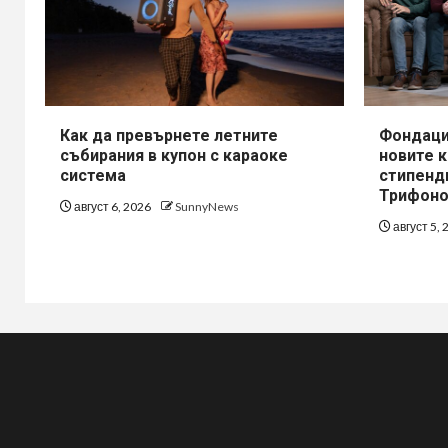
Как да превърнете летните
Фондаци
събирания в купон с караоке
новите 
система
стипенд
Трифоно
август 6, 2026
SunnyNews
август 5,