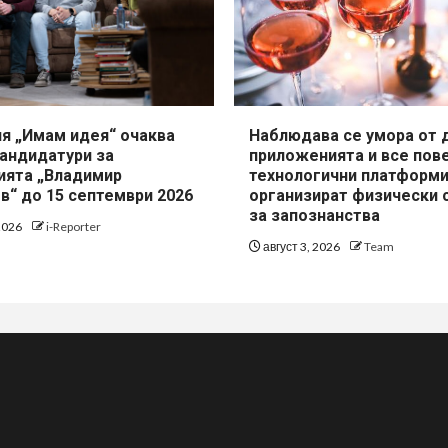
я „Имам идея“ очаква
Наблюдава се умора от 
кандидатури за
приложенията и все пов
ията „Владимир
технологични платформ
в“ до 15 септември 2026
организират физически 
за запознанства
 2026
i-Reporter
август 3, 2026
Team