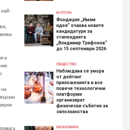
 най-
КУЛТУРА
Фондация „Имам
идея“ очаква новите
ва,
кандидатури за
лавява
стипендията
„Владимир Трифонов“
до 15 септември 2026
я и
ОБЩЕСТВО
ание
Наблюдава се умора
о
от дейтинг
приложенията и все
повече технологични
 на
платформи
свързан
организират
азерни
физически събития за
запознанства
ИКОНОМИКА
дпомага