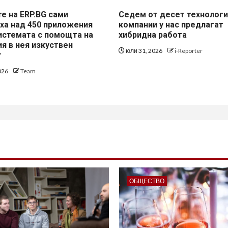
е на ERP.BG сами
Седем от десет технолог
ха над 450 приложения
компании у нас предлагат
истемата с помощта на
хибридна работа
я в нея изкуствен
юли 31, 2026
i-Reporter
т
026
Team
ОБЩЕСТВО