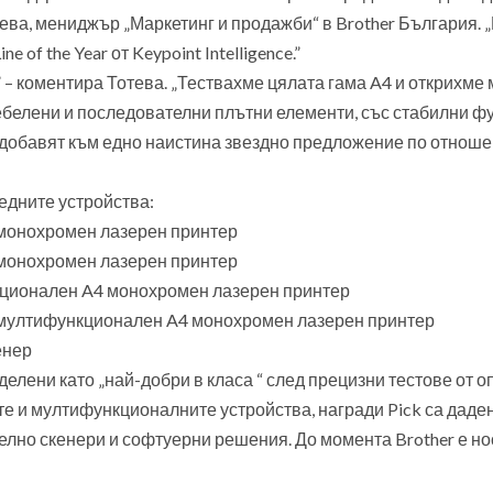
тева, мениджър „Маркетинг и продажби“ в Brother България. 
of the Year от Keypoint Intelligence.”
 – коментира Тотева. „Тествахме цялата гама A4 и открихме 
дебелени и последователни плътни елементи, със стабилни ф
о добавят към едно наистина звездно предложение по отноше
ледните устройства:
монохромен лазерен принтер
монохромен лазерен принтер
ционален A4 монохромен лазерен принтер
мултифункционален A4 монохромен лазерен принтер
енер
делени като „най-добри в класа “ след прецизни тестове от о
е и мултифункционалните устройства, награди Pick са даде
елно скенери и софтуерни решения. До момента Brother е но