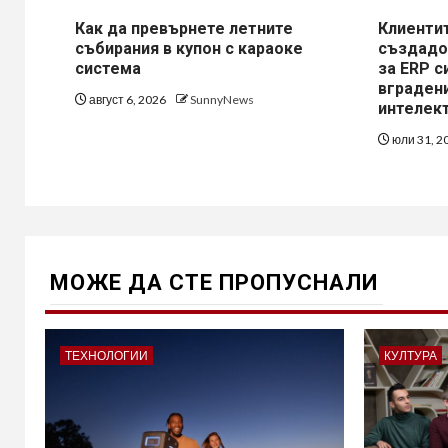
Как да превърнете летните
Клиентит
събирания в купон с караоке
създадо
система
за ERP с
вградени
август 6, 2026
SunnyNews
интелек
юли 31, 2
МОЖE ДА СТЕ ПРОПУСНАЛИ
ТЕХНОЛОГИИ
КУЛТУРА