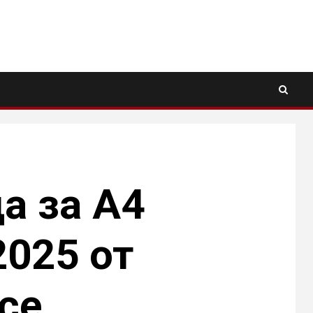
а за A4
2025 от
nce