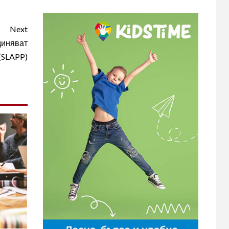
Next
диняват
(SLAPP)