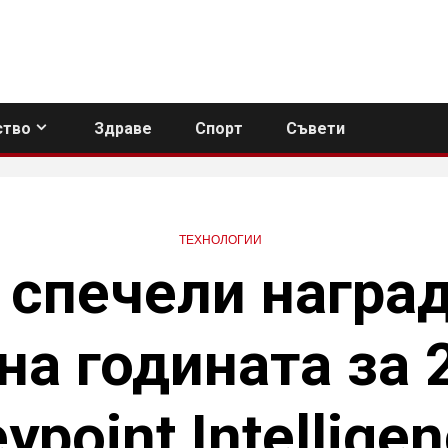
тво
Здраве
Спорт
Съвети
ТЕХНОЛОГИИ
r спечели наград
на годината за 
ypoint Intellige