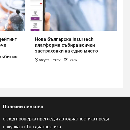
дейтинг
Нова българска insurtech
ече
платформа събира всички
и
застраховки на едно място
събития
август 3, 2026
Team
Полезни линкове
оглед проверка преглед и автодиагностика преди
покупка от Топ диагностика