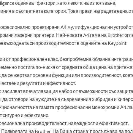
lligence оценяват фактори, като лекота на използване,
иния в съответната категория. Това прави наградата една от
професионално проектирани A4 мултифункционални устройст
ромни лазерни принтери. Най-новата A4 гама на Brother ог
ревъзходната си производителност в оценките на Keypoint
ии от професионален клас, безпроблемна облачна интеграци
еменно постига по-ниска от средната обща цена на притеж
з да се жертват основни функции или производителност, коет
чествени резултати и ефективност.
о засилват впечатляващия набор от възможности със защита
er да отговори на нуждите на съвременния хибриден и хипер
ункционалността на гамата професионални монохромни А4 л
т сигурно и ефективно.
фесионална производителност, надеждност и ефективност,
. Подкрепата на Brother ‘На Ваша страна’ продължава да по