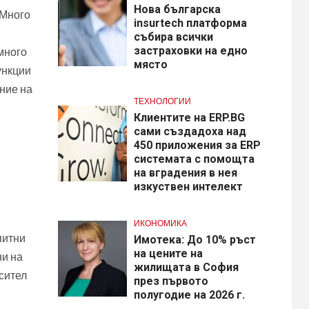
Нова българска
„Много
insurtech платформа
събира всички
застраховки на едно
много
място
ункции
ние на
ТЕХНОЛОГИИ
Клиентите на ERP.BG
сами създадоха над
450 приложения за ERP
системата с помощта
на вградения в нея
изкуствен интелект
ИКОНОМИКА
питни
Имотека: До 10% ръст
на цените на
ни на
жилищата в София
сител
през първото
полугодие на 2026 г.