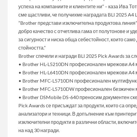
успеха на компаниите и клиентите ни“ – каза Ива То
сме щастливи, че получихме наградата BLI 2025 A4 Line 
“Brother представи изключителна продуктова линия”
добро качество с отчетлива гама от полутонове и у
за сигурност и ниска обща себестойност, които сам
стойността.”
Brother спечели и награди BLI 2025 Pick Awards за с
• Brother HL-L5210DN професионален мрежови A4 
• Brother HL-L6410DN професионален мрежови A4 
• Brother MFC-L5710DN професионален мултифунк
• Brother MFC-L5710DW професионален безжичен 
• Brother DSMobile DS-640 преносим документен ск
Pick Awards се присъждат за продукти, които са опре
анализатори и техници. В допълнение към принтерит
изключителни продукти в различни области, включит
на над 30 награди.