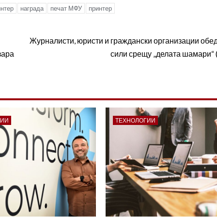
интер
награда
печат МФУ
принтер
Журналисти, юристи и граждански организации обе
зара
сили срещу „делата шамари“ 
ГИИ
ТЕХНОЛОГИИ