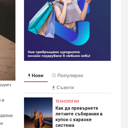
Ноеи
Популярни
Buyers
Съвети
 и
ТЕХНОЛОГИИ
Как да превърнете
летните събирания в
тавяне
купон с караоке
ни
система