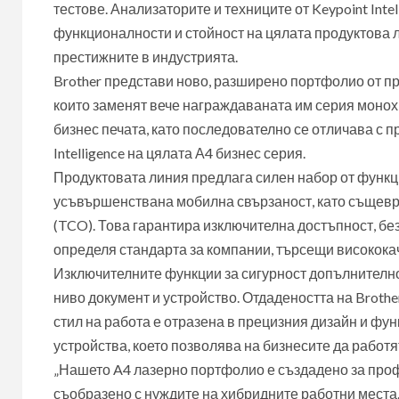
тестове. Анализаторите и техниците от Keypoint Inte
функционалности и стойност на цялата продуктова л
престижните в индустрията.
Brother представи ново, разширено портфолио от 
които заменят вече награждаваната им серия монох
бизнес печата, като последователно се отличава с п
Intelligence на цялата А4 бизнес серия.
Продуктовата линия предлага силен набор от функц
усъвършенствана мобилна свързаност, като същевр
(TCO). Това гарантира изключителна достъпност, бе
определя стандарта за компании, търсещи високока
Изключителните функции за сигурност допълнителн
ниво документ и устройство. Отдадеността на Broth
стил на работа е отразена в прецизния дизайн и ф
устройства, което позволява на бизнесите да работя
„Нашето A4 лазерно портфолио е създадено за про
съобразено с нуждите на хибридните работни места