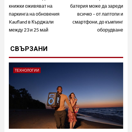
navigation
книжки оживяват на
батерия може да зареди
паркинга на обновения
всичко – от лаптопи и
Kaufland в Кърджали
смартфони, до къмпинг
между 23 и 25 май
оборудване
СВЪРЗАНИ
ТЕХНОЛОГИИ