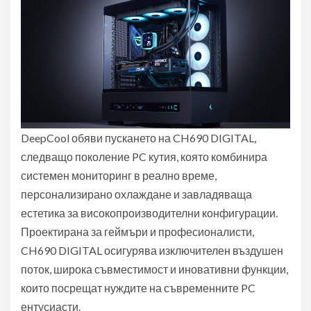
DeepCool обяви пускането на CH690 DIGITAL,
следващо поколение PC кутия, която комбинира
системен мониторинг в реално време,
персонализирано охлаждане и завладяваща
естетика за високопроизводителни конфигурации.
Проектирана за геймъри и професионалисти,
CH690 DIGITAL осигурява изключителен въздушен
поток, широка съвместимост и иновативни функции,
които посрещат нуждите на съвременните PC
ентусиасти.