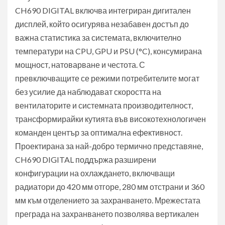
CH690 DIGITAL включва интегриран дигитален
дисплей, който осигурява незабавен достъп до
важна статистика за системата, включително
температури на CPU, GPU и PSU (°C), консумирана
мощност, натоварване и честота. С
превключващите се режими потребителите могат
без усилие да наблюдават скоростта на
вентилаторите и системната производителност,
трансформирайки кутията във високотехнологичен
команден център за оптимална ефективност.
Проектирана за най-добро термично представяне,
CH690 DIGITAL поддържа разширени
конфигурации на охлаждането, включващи
радиатори до 420 мм отгоре, 280 мм отстрани и 360
мм към отделението за захранването. Мрежестата
преграда на захранването позволява вертикален