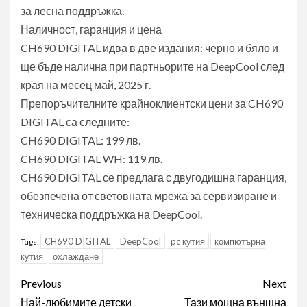
за лесна поддръжка.
Наличност, гаранция и цена
CH690 DIGITAL идва в две издания: черно и бяло и
ще бъде налична при партньорите на DeepCool след
края на месец май, 2025 г.
Препоръчителните крайноклиентски цени за CH690
DIGITAL са следните:
CH690 DIGITAL: 199 лв.
CH690 DIGITAL WH: 119 лв.
CH690 DIGITAL се предлага с двугодишна гаранция,
обезпечена от световната мрежа за сервизиране и
техническа поддръжка на DeepCool.
CH690 DIGITAL
DeepCool
pc кутия
компютърна
Tags:
кутия
охлаждане
Post
Previous
Next
Най-любимите детски
Тази мощна външна