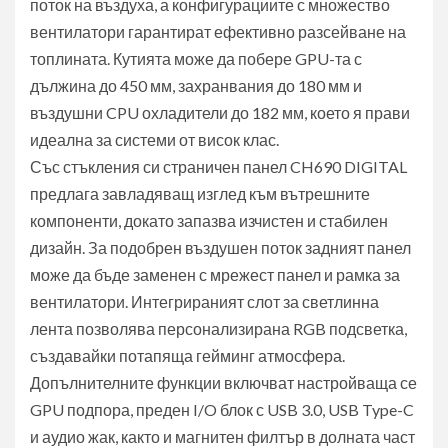
поток на въздуха, а конфигурациите с множество
вентилатори гарантират ефективно разсейване на
топлината. Кутията може да побере GPU-та с
дължина до 450 мм, захранвания до 180 мм и
въздушни CPU охладители до 182 мм, което я прави
идеална за системи от висок клас.
Със стъкления си страничен панел CH690 DIGITAL
предлага завладяващ изглед към вътрешните
компоненти, докато запазва изчистен и стабилен
дизайн. За подобрен въздушен поток задният панел
може да бъде заменен с мрежест панел и рамка за
вентилатори. Интегрираният слот за светлинна
лента позволява персонализирана RGB подсветка,
създавайки потапяща гейминг атмосфера.
Допълнителните функции включват настройваща се
GPU подпора, преден I/O блок с USB 3.0, USB Type-C
и аудио жак, както и магнитен филтър в долната част