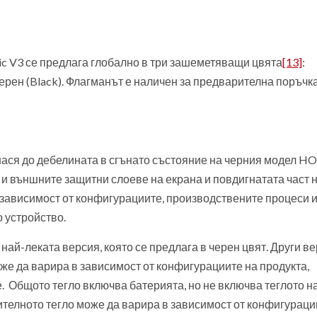
c V3 се предлага глобално в три зашеметяващи цвята
[13]
:
черен (Black). Флагманът е наличен за предварителна поръчка
нася до дебелината в сгънато състояние на черния модел 
и външните защитни слоеве на екрана и повдигнатата част 
 зависимост от конфигурациите, производствените процеси 
 устройство.
ай-леката версия, която се предлага в черен цвят. Други в
оже да варира в зависимост от конфигурациите на продукта,
 Общото тегло включва батерията, но не включва теглото н
ителното тегло може да варира в зависимост от конфигураци