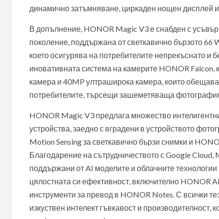
динамично затъмняване, циркаден нощен дисплей и 
В допълнение, HONOR Magic V3 е снабден с усъвъ
поколение, поддържана от светкавично бързото 66 
което осигурява на потребителите непрекъснато и
иновативната система на камерите HONOR Falcon, 
камера и 40MP ултраширока камера, които обещават
потребителите, търсещи зашеметяваща фотография
HONOR Magic V3 предлага множество интелигентни ф
устройства, заедно с вградени в устройството фото
Motion Sensing за светкавично бързи снимки и HONOR
Благодарение на сътрудничеството с Google Cloud, 
поддържани от AI моделите и облачните технологии 
цялостната си ефективност, включително HONOR AI Er
инструменти за превод в HONOR Notes. С всички тез
изкуствен интелект гъвкавост и производителност, к