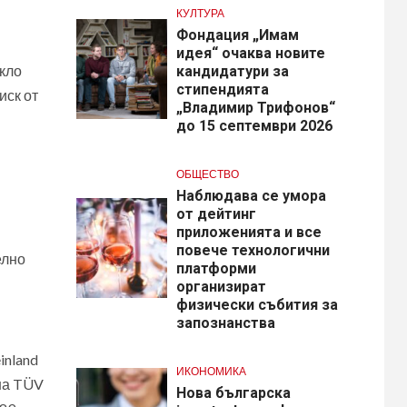
КУЛТУРА
Фондация „Имам
идея“ очаква новите
ъкло
кандидатури за
стипендията
иск от
„Владимир Трифонов“
до 15 септември 2026
ОБЩЕСТВО
Наблюдава се умора
от дейтинг
приложенията и все
повече технологични
елно
платформи
организират
физически събития за
запознанства
inland
ИКОНОМИКА
 на TÜV
Нова българска