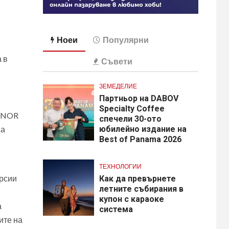
Ноеи
Популярни
 в
Съвети
ЗЕМЕДЕЛИЕ
Партньор на DABOV
Specialty Coffee
HONOR
спечели 30-ото
юбилейно издание на
на
Best of Panama 2026
и
ТЕХНОЛОГИИ
ерсии
Как да превърнете
летните събирания в
купон с караоке
а
система
ите на