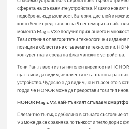
сгъваемо устройство в Европа през първото тримесе
сферата на сгъваемите устройства. Изцяло новият 
подобрена издръжливост, батерия, дисплей и изживяв
което беше представено на 5 септември на най-голя
момента Magic V3 е получил признанието и множеств
Тези отличия от авторитетни технологични издания
позиции в областта на сгъваемите технологии. HON
конкурентната среда на флагманските устройства.
Тони Ран, главен изпълнителен директор на HONOR 
щастливи да видим, че клиентите са толкова развълн
устройство. Чудесно е да видим, че и търсенето в к
горди, че HONOR може да предостави този тип инова
HONOR Magic V3: най-тънкият сгъваем смартфо
Елегантно тънък, с дебелина в сгънато състояние от
V3 може да се сравнява по тънкост и тегло дори с 