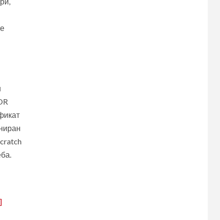
ри,
те
и
и
OR
фикат
ониран
cratch
ба.
]