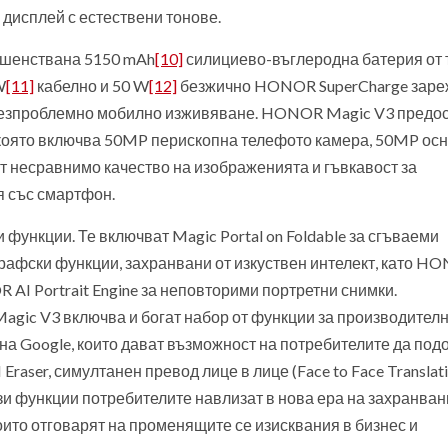
дисплей с естествени тонове.
ршенствана 5150 mAh
[10]
силициево-въглеродна батерия от 
W
[11]
кабелно и 50 W
[12]
безжично HONOR SuperCharge заре
 безпроблемно мобилно изживяване. HONOR Magic V3 предос
която включва 50MP перископна телефото камера, 50MP ос
 несравнимо качество на изображенията и гъвкавост за
 със смартфон.
ункции. Те включват Magic Portal on Foldable за сгъваеми
графски функции, захранвани от изкуствен интелект, като H
 AI Portrait Engine за неповторими портретни снимки.
Magic V3 включва и богат набор от функции за производителн
на Google, които дават възможност на потребителите да под
aser, симултанен превод лице в лице (Face to Face Translati
и функции потребителите навлизат в нова ера на захранван
оито отговарят на променящите се изисквания в бизнес и