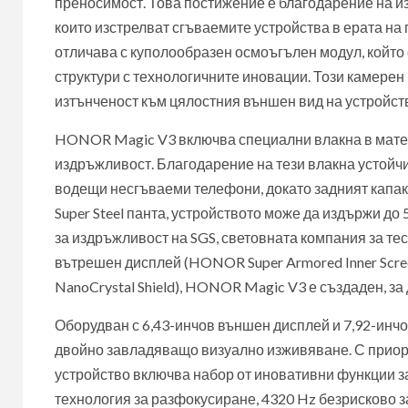
преносимост. Това постижение е благодарение на и
които изстрелват сгъваемите устройства в ерата на
отличава с куполообразен осмоъгълен модул, който
структури с технологичните иновации. Този камерен
изтънченост към цялостния външен вид на устройст
HONOR Magic V3 включва специални влакна в матер
издръжливост. Благодарение на тези влакна устойчи
водещи несгъваеми телефони, докато задният капак 
Super Steel панта, устройството може да издържи до 
за издръжливост на SGS, световната компания за те
вътрешен дисплей (HONOR Super Armored Inner Scre
NanoCrystal Shield), HONOR Magic V3 е създаден, з
Оборудван с 6,43-инчов външен дисплей и 7,92-инч
двойно завладяващо визуално изживяване. С приори
устройство включва набор от иновативни функции за 
технология за разфокусиране, 4320 Hz безрисково