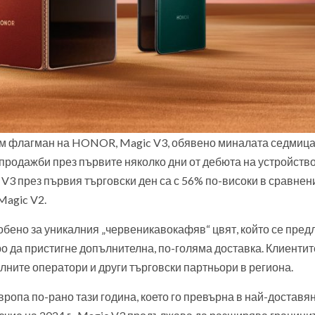
аем флагман на HONOR, Magic V3, обявено миналата седмица
родажби през първите няколко дни от дебюта на устройство
3 през първия търговски ден са с 56% по-високи в сравнен
Magic V2.
обено за уникалния „червеникавокафяв“ цвят, който се пред
о да пристигне допълнителна, по-голяма доставка. Клиентит
ните оператори и други търговски партньори в региона.
вропа по-рано тази година, което го превърна в най-доставя