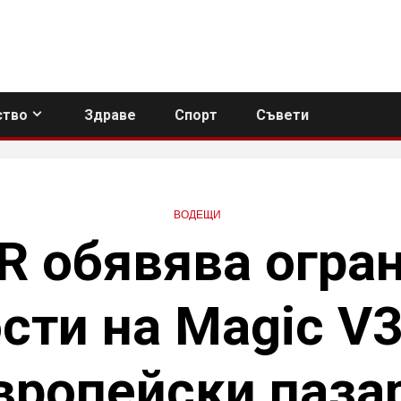
тво
Здраве
Спорт
Съвети
ВОДЕЩИ
 обявява огра
сти на Magic V3
вропейски паза