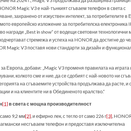
чие на 2024 г., Magic V3 продължава да разширява граници
HONOR Magic V3 е най-тънкият сгъваем телефон в света с
ане, захранено от изкуствен интелект, за потребителите в 
мото европейско изложение за потребителска електроника I
о награди „Best in show“ от водещи световни технологични 
 подчертават стремежа и успеха на HONOR да достигне до ч
OR Magic V3 поставя нови стандарти за дизайн и функциона
за Европа, добави: „Magic V3 променя правилата на играта 
увани, колкото сме и ние, да се сдобият с най-новото ни сгъ
атегорията на сгъваемите устройства продължава да расте, и 
ции и на клиентите ни в Обединеното кралство.“
н
[1]
в света с мощна производителност
 само 9,2 мм
[2]
, и ефирно лек, с тегло от само 226 г
[3]
, HONOR
флагмански несгъваем телефон и предоставя изключителна