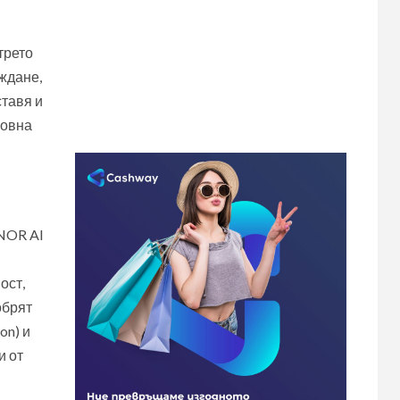
трето
ждане,
тавя и
новна
ONOR AI
ост,
обрят
on) и
и от