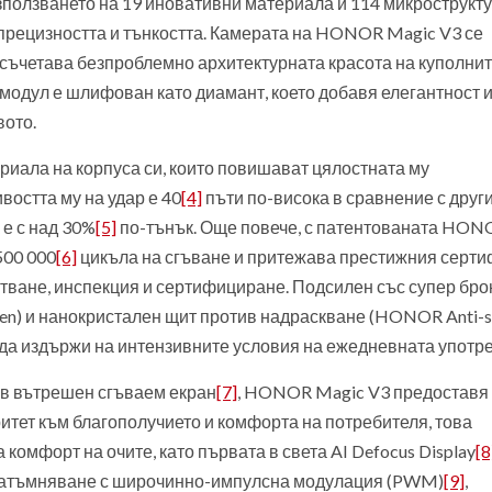
зползването на 19 иновативни материала и 114 микрострукту
 прецизността и тънкостта. Камерата на HONOR Magic V3 се
 съчетава безпроблемно архитектурната красота на куполни
 модул е шлифован като диамант, което добавя елегантност 
вото.
иала на корпуса си, които повишават цялостната му
востта му на удар е 40
[4]
пъти по-висока в сравнение с друг
е с над 30%
[5]
по-тънък. Още повече, с патентованата HON
500 000
[6]
цикъла на сгъване и притежава престижния серти
стване, инспекция и сертифициране. Подсилен със супер бр
en) и нанокристален щит против надраскване (HONOR Anti-s
а да издържи на интензивните условия на ежедневната употре
ов вътрешен сгъваем екран
[7]
, HONOR Magic V3 предоставя
тет към благополучието и комфорта на потребителя, това
комфорт на очите, като първата в света AI Defocus Display
[8
 затъмняване с широчинно-импулсна модулация (PWM)
[9]
,