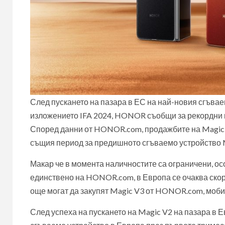
След пускането на пазара в ЕС на най-новия сгъв
изложението IFA 2024, HONOR съобщи за рекордни п
Според данни от HONOR.com, продажбите на Magic V
същия период за предишното сгъваемо устройство 
Макар че в момента наличностите са ограничени, ос
единствено на HONOR.com, в Европа се очаква скор
още могат да закупят Magic V3 от HONOR.com, мобил
След успеха на пускането на Magic V2 на пазара в Е