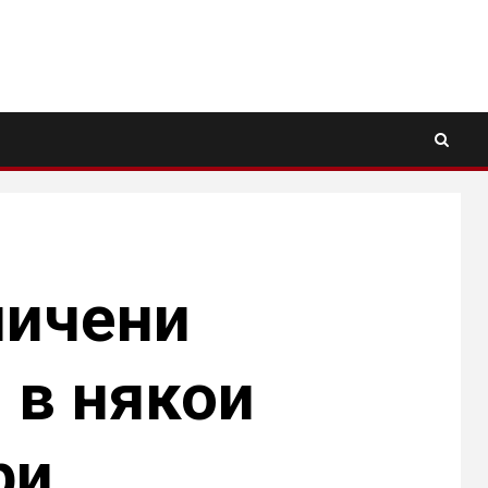
ничени
 в някои
ри