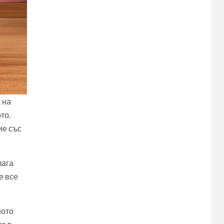
 на
то.
ие със
лага
е все
ното