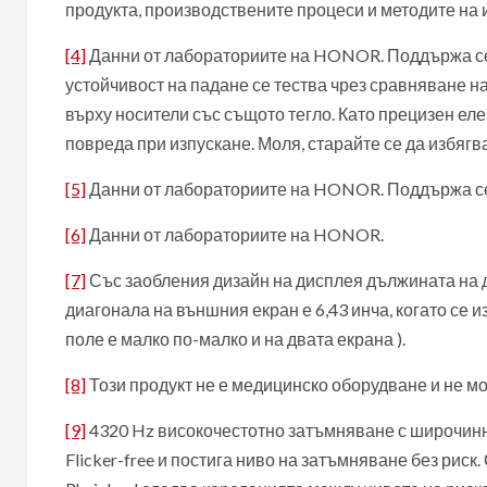
продукта, производствените процеси и методите на 
[4]
Данни от лабораториите на HONOR. Поддържа се
устойчивост на падане се тества чрез сравняване н
върху носители със същото тегло. Като прецизен ел
повреда при изпускане. Моля, старайте се да избягв
[5]
Данни от лабораториите на HONOR. Поддържа се
[6]
Данни от лабораториите на HONOR.
[7]
Със заобления дизайн на дисплея дължината на д
диагонала на външния екран е 6,43 инча, когато се
поле е малко по-малко и на двата екрана ).
[8]
Този продукт не е медицинско оборудване и не мо
[9]
4320 Hz високочестотно затъмняване с широчин
Flicker-free и постига ниво на затъмняване без рис