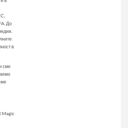
те в
ЕС,
FA. До
медии.
елните
лност в
и сме
ваемо
сме
 Magic