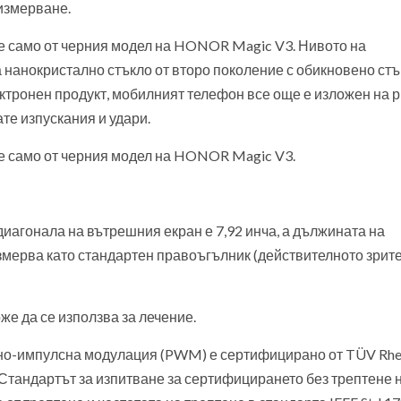
измерване.
 само от черния модел на HONOR Magic V3. Нивото на
а нанокристално стъкло от второ поколение с обикновено ст
ектронен продукт, мобилният телефон все още е изложен на р
ате изпускания и удари.
 само от черния модел на HONOR Magic V3.
иагонала на вътрешния екран е 7,92 инча, а дължината на
 измерва като стандартен правоъгълник (действителното зрит
же да се използва за лечение.
но-импулсна модулация (PWM) е сертифицирано от TÜV Rhe
к. Стандартът за изпитване за сертифицирането без трептене