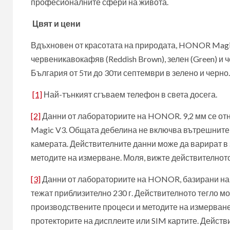
професионалните сфери на живота.
Цвят и цени
Вдъхновен от красотата на природата, HONOR Magi
червеникавокафяв (Reddish Brown), зелен (Green) и 
България от 5ти до 30ти септември в зелено и черно.
[1]
Най-тънкият сгъваем телефон в света досега.
[2]
Данни от лабораториите на HONOR. 9,2 мм се от
Magic V3. Общата дебелина не включва вътрешните 
камерата. Действителните данни може да варират в
методите на измерване. Моля, вижте действителното
[3]
Данни от лабораториите на HONOR, базирани на н
тежат приблизително 230 г. Действителното тегло м
производствените процеси и методите на измерване.
протекторите на дисплеите или SIM картите. Действ