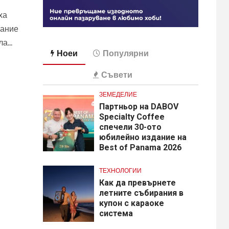
ха
зание
а...
Ноеи
Популярни
Съвети
ЗЕМЕДЕЛИЕ
Партньор на DABOV
Specialty Coffee
спечели 30-ото
юбилейно издание на
Best of Panama 2026
ТЕХНОЛОГИИ
Как да превърнете
летните събирания в
купон с караоке
система