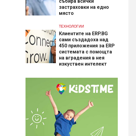
събира всички
застраховки на едно
място
ТЕХНОЛОГИИ
Клиентите на ERP.BG
сами създадоха над
450 приложения за ERP
системата с помощта
на вградения в нея
изкуствен интелект