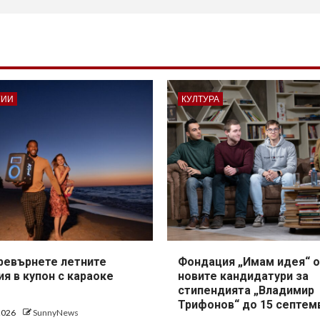
ГИИ
КУЛТУРА
превърнете летните
Фондация „Имам идея“ о
я в купон с караоке
новите кандидатури за
стипендията „Владимир
Трифонов“ до 15 септем
 2026
SunnyNews