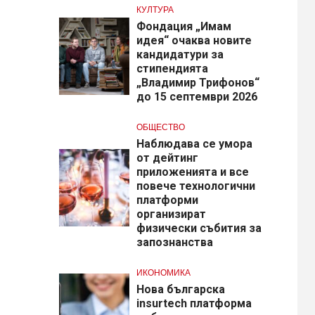
КУЛТУРА
Фондация „Имам
идея“ очаква новите
кандидатури за
стипендията
„Владимир Трифонов“
до 15 септември 2026
ОБЩЕСТВО
Наблюдава се умора
от дейтинг
приложенията и все
повече технологични
платформи
организират
физически събития за
запознанства
ИКОНОМИКА
Нова българска
insurtech платформа