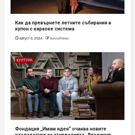
Как да превърнете летните събирания в
купон с караоке система
август 6, 2026
SunnyNews
КУЛТУРА
Фондация „Имам идея“ очаква новите
кандидатури за стипендията „Владимир