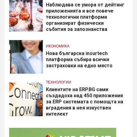
Наблюдава се умора от дейтинг
приложенията и все повече
технологични платформи
организират физически
събития за запознанства
ИКОНОМИКА
Нова българска insurtech
платформа събира всички
застраховки на едно място
ТЕХНОЛОГИИ
Клиентите на ERP.BG сами
създадоха над 450 приложения
за ERP системата с помощта на
вградения в нея изкуствен
интелект