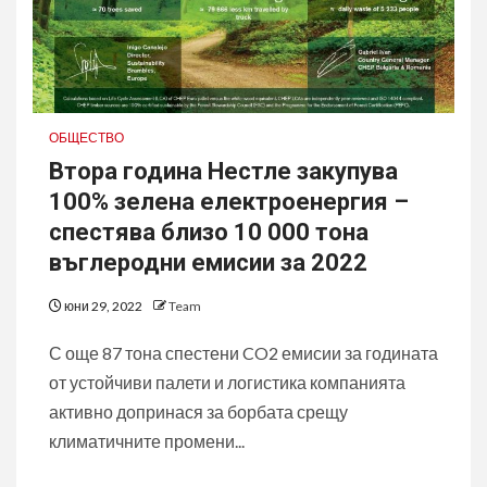
ОБЩЕСТВО
Втора година Нестле закупува
100% зелена електроенергия –
спестява близо 10 000 тона
въглеродни емисии за 2022
юни 29, 2022
Team
С още 87 тона спестени CO2 емисии за годината
от устойчиви палети и логистика компанията
активно допринася за борбата срещу
климатичните промени...