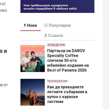
и от
кова
Ноеи
Популярни
Съвети
ЗЕМЕДЕЛИЕ
s и
Партньор на DABOV
Specialty Coffee
спечели 30-ото
юбилейно издание на
Best of Panama 2026
ТЕХНОЛОГИИ
ае от
Как да превърнете
летните събирания в
купон с караоке
система