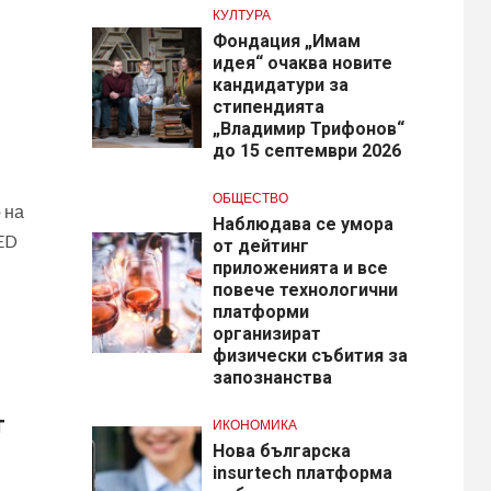
КУЛТУРА
Фондация „Имам
идея“ очаква новите
кандидатури за
стипендията
„Владимир Трифонов“
до 15 септември 2026
ОБЩЕСТВО
 на
Наблюдава се умора
ED
от дейтинг
приложенията и все
повече технологични
платформи
организират
физически събития за
запознанства
т
ИКОНОМИКА
Нова българска
insurtech платформа