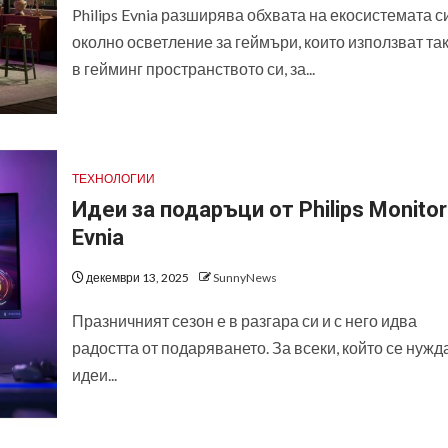
Philips Evnia разширява обхвата на екосистемата с
околно осветление за геймъри, които използват та
в гейминг пространството си, за...
ТЕХНОЛОГИИ
Идеи за подаръци от Philips Monitor
Evnia
декември 13, 2025
SunnyNews
Празничният сезон е в разгара си и с него идва
радостта от подаряването. За всеки, който се нужд
идеи...