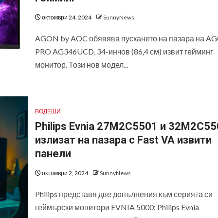
октомври 24, 2024
SunnyNews
AGON by AOC обявява пускането на пазара на A
PRO AG346UCD, 34-инчов (86,4 см) извит гейминг
монитор. Този нов модел...
ВОДЕЩИ
Philips Evnia 27M2C5501 и 32M2C55
излизат на пазара с Fast VA извити
панели
октомври 2, 2024
SunnyNews
Philips представя две допълнения към серията си
геймърски монитори EVNIA 5000: Philips Evnia