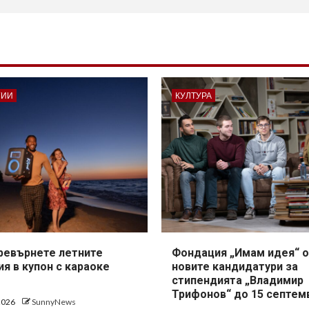
ГИИ
КУЛТУРА
превърнете летните
Фондация „Имам идея“ о
я в купон с караоке
новите кандидатури за
стипендията „Владимир
Трифонов“ до 15 септем
 2026
SunnyNews