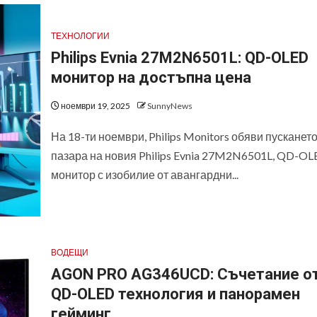
ТЕХНОЛОГИИ
Philips Evnia 27M2N6501L: QD-OLED
монитор на достъпна цена
ноември 19, 2025
SunnyNews
На 18-ти ноември, Philips Monitors обяви пускането
пазара на новия Philips Evnia 27M2N6501L, QD-OL
монитор с изобилие от авангардни...
ВОДЕЩИ
AGON PRO AG346UCD: Съчетание о
QD-OLED технология и панорамен
гейминг