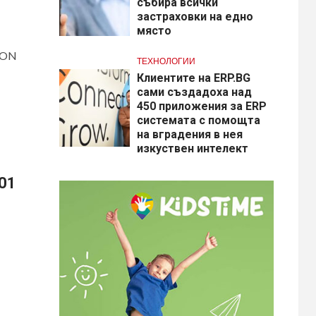
събира всички
застраховки на едно
място
GON
ТЕХНОЛОГИИ
Клиентите на ERP.BG
сами създадоха над
450 приложения за ERP
системата с помощта
на вградения в нея
изкуствен интелект
01