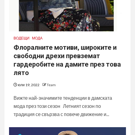
ВОДЕЩИ
МОДА
Флоралните мотиви, широките и
свободни дрехи превземат
гардеробите на дамите през това
лято
юли 19, 2022
Team
Вижте най-значимите тенденции в дамската
мода през този сезон Летният сезон по
традиция се свързва с повече движение и...