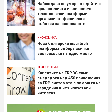
Наблюдава се умора от дейтинг
приложенията и все повече
технологични платформи
организират физически
събития за запознанства
ИКОНОМИКА
Нова българска insurtech
платформа събира всички
застраховки на едно място
ТЕХНОЛОГИИ
Клиентите на ERP.BG сами
създадоха над 450 приложения
за ERP системата с помощта на
вградения в нея изкуствен
интелект