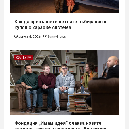
Как да превърнете летните събирания в
купон с караоке система
август 6, 2026
SunnyNews
КУЛТУРА
Фондация „Имам идея“ очаква новите
кандидатури за стипендията „Владимир