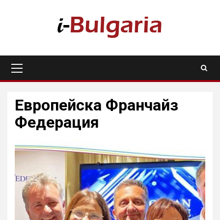
Skip
to
content
Primary
Menu
Европейска Франчайз
Федерация