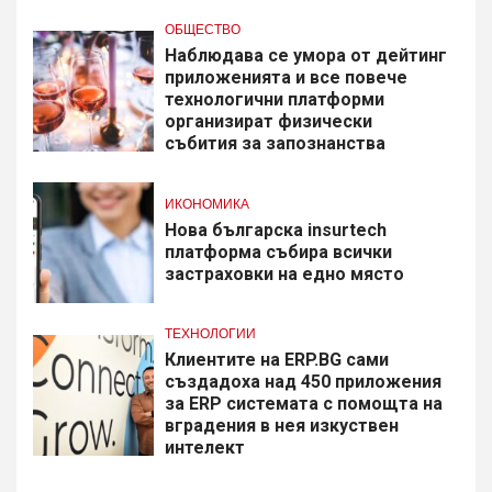
ОБЩЕСТВО
Наблюдава се умора от дейтинг
приложенията и все повече
технологични платформи
организират физически
събития за запознанства
ИКОНОМИКА
Нова българска insurtech
платформа събира всички
застраховки на едно място
ТЕХНОЛОГИИ
Клиентите на ERP.BG сами
създадоха над 450 приложения
за ERP системата с помощта на
вградения в нея изкуствен
интелект