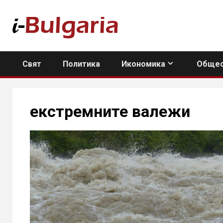
Skip
to
content
Свят
Политика
Икономика
Общес
екстремните валежи