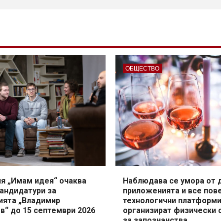
ОБЩЕСТВО
я „Имам идея“ очаква
Наблюдава се умора от 
кандидатури за
приложенията и все пов
ията „Владимир
технологични платформ
в“ до 15 септември 2026
организират физически 
за запознанства