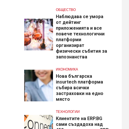
ОБЩЕСТВО
Наблюдава се умора
от дейтинг
приложенията и все
повече технологични
платформи
организират
физически събития за
запознанства
ИКОНОМИКА
Нова българска
insurtech платформа
събира всички
застраховки на едно
място
ТЕХНОЛОГИИ
Клиентите на ERP.BG
сами създадоха над