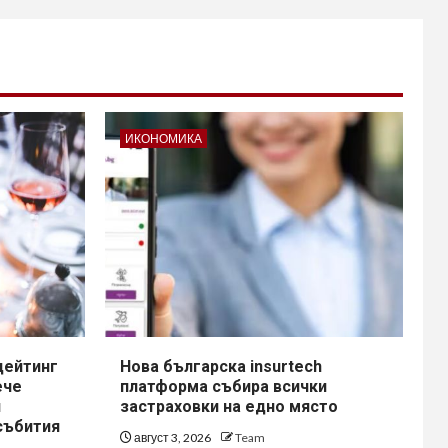
ИКОНОМИКА
дейтинг
Нова българска insurtech
ече
платформа събира всички
и
застраховки на едно място
събития
август 3, 2026
Team