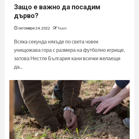
Защо е важно да посадим
дърво?
октомври 24, 2022
Team
Всяка секунда някъде по света човек
унищожава гора с размера на футболно игрище,
затова Нестле България кани всички желаещи
да...