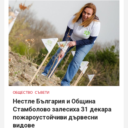
ОБЩЕСТВО
СЪВЕТИ
Нестле България и Община
Стамболово залесиха 31 декара
пожароустойчиви дървесни
видове