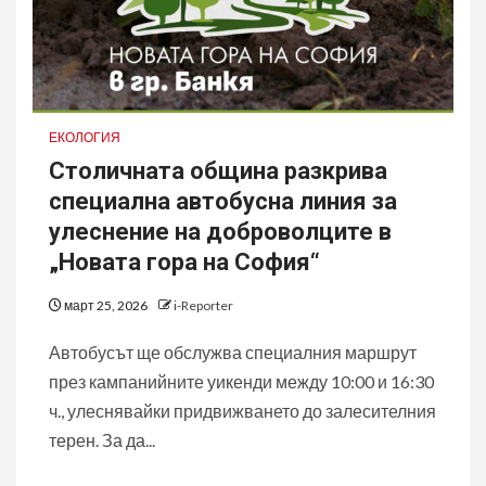
ЕКОЛОГИЯ
Столичната община разкрива
специална автобусна линия за
улеснение на доброволците в
„Новата гора на София“
март 25, 2026
i-Reporter
Автобусът ще обслужва специалния маршрут
през кампанийните уикенди между 10:00 и 16:30
ч., улеснявайки придвижването до залесителния
терен. За да...