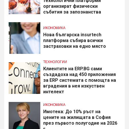
технологични платформи
организират физически
събития за запознанства
ИКОНОМИКА
Нова българска insurtech
платформа събира всички
застраховки на едно място
ТЕХНОЛОГИИ
Клиентите на ERP.BG сами
създадоха над 450 приложения
за ERP системата с помощта на
вградения в нея изкуствен
интелект
ИКОНОМИКА
Имотека: До 10% ръст на
цените на жилищата в София
през първото полугодие на 2026
г.