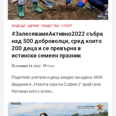
ВОДЕЩИ
ЗДРАВЕ
ОБЩЕСТВО
СПОРТ
#ЗалесявамеАктивно2022 събра
над 500 доброволци, сред които
200 деца и се превърна в
истински семеен празник
ноември 14, 2022
Team
Родители, учители и деца заедно засадиха 3400
фиданки в „Новата гора на София 2“ край село
Негован като с всяко...