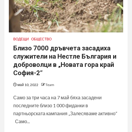
ВОДЕЩИ
ОБЩЕСТВО
Близо 7000 дръвчета засадиха
служители на Нестле България и
доброволци в „Новата гора край
София-2“
май 10, 2022
Team
Само за три часа на 7 май бяха засадени
последните близо 1 000 фиданки в
партньорската кампания „Залесяваме активно“
Само...