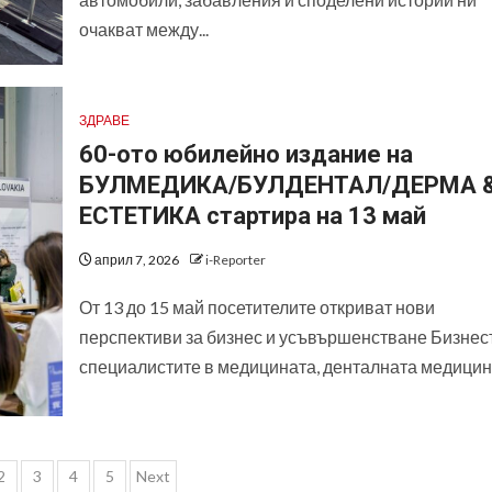
очакват между...
ЗДРАВЕ
60-ото юбилейно издание на
БУЛМЕДИКА/БУЛДЕНТАЛ/ДЕРМА 
ЕСТЕТИКА стартира на 13 май
април 7, 2026
i-Reporter
От 13 до 15 май посетителите откриват нови
перспективи за бизнес и усъвършенстване Бизнес
специалистите в медицината, денталната медицина,
зделяне
2
3
4
5
Next