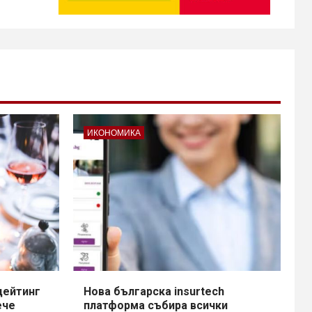
ИКОНОМИКА
дейтинг
Нова българска insurtech
ече
платформа събира всички