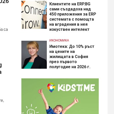
026
Клиентите на ERP.BG
сами създадоха над
450 приложения за ERP
системата с помощта
на вградения в нея
а са
изкуствен интелект
ИКОНОМИКА
Имотека: До 10% ръст
на цените на
жилищата в София
през първото
g
полугодие на 2026 г.
а
е,