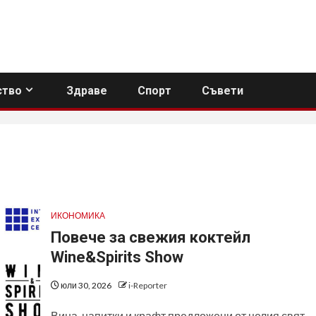
тво
Здраве
Спорт
Съвети
ИКОНОМИКА
Повече за свежия коктейл
Wine&Spirits Show
юли 30, 2026
i-Reporter
Вина, напитки и крафт предложени от целия свят