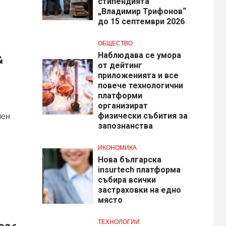
стипендията
„Владимир Трифонов“
до 15 септември 2026
ОБЩЕСТВО
Наблюдава се умора
&
от дейтинг
приложенията и все
повече технологични
платформи
организират
лен
физически събития за
запознанства
ИКОНОМИКА
Нова българска
insurtech платформа
събира всички
застраховки на едно
място
ТЕХНОЛОГИИ