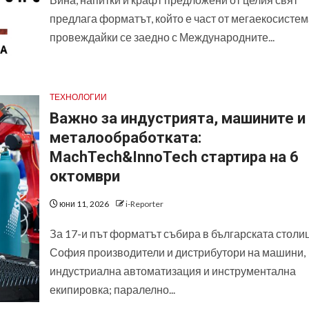
предлага форматът, който е част от мегаекосистем
провеждайки се заедно с Международните...
ТЕХНОЛОГИИ
Важно за индустрията, машините и
металообработката:
MachTech&InnoTech стартира на 6
октомври
юни 11, 2026
i-Reporter
За 17-и път форматът събира в българската столи
София производители и дистрибутори на машини,
индустриална автоматизация и инструментална
екипировка; паралелно...