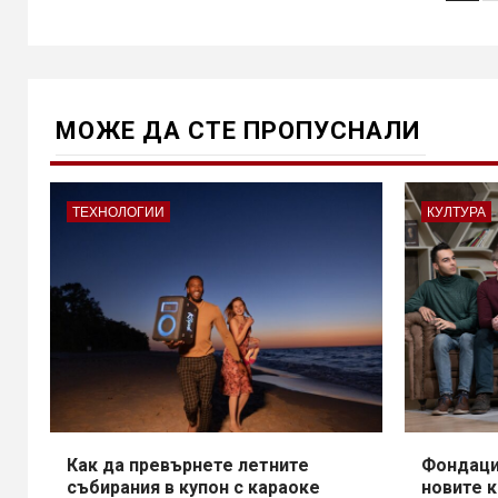
на
пу
на
ст
МОЖE ДА СТЕ ПРОПУСНАЛИ
ТЕХНОЛОГИИ
КУЛТУРА
Как да превърнете летните
Фондаци
събирания в купон с караоке
новите 