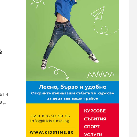
&
ът и
...