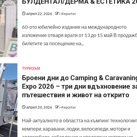
БУЛДЕНТАЛ/ДЕРМА & ЕСТЕТИКА 2
април 22, 2026
i-Reporter
60-ото юбилейно издание на международното
изложение отваря врати от 13 до 15 май В продажб
билетите за посещение на...
ТУРИЗЪМ
Броени дни до Camping & Caravanin
Expo 2026 – три дни вдъхновение з
пътешествия и живот на открито
април 20, 2026
i-Reporter
Най-актуалното в областта на къмпинг технологиит
кемпери, каравани, лодки, велосипеди, мотори и
автомобили, забавления и споделени истории ни