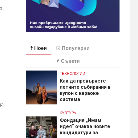
а,
Ноеи
Популярни
Съвети
ТЕХНОЛОГИИ
Как да превърнете
летните събирания в
купон с караоке
система
ца
КУЛТУРА
Фондация „Имам
идея“ очаква новите
кандидатури за