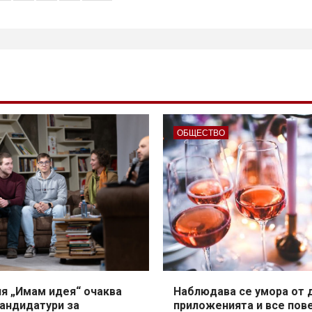
бликациите
раници
ОБЩЕСТВО
я „Имам идея“ очаква
Наблюдава се умора от 
кандидатури за
приложенията и все пов