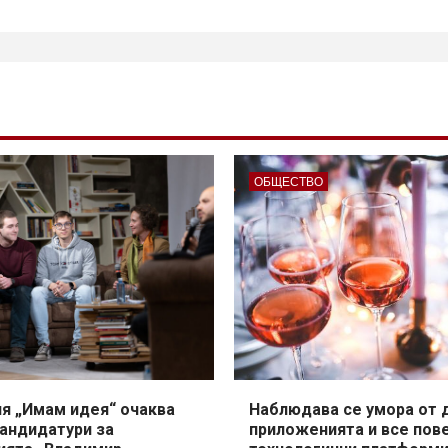
на
публикациите
на
страници
ОБЩЕСТВО
я „Имам идея“ очаква
Наблюдава се умора от 
кандидатури за
приложенията и все пов