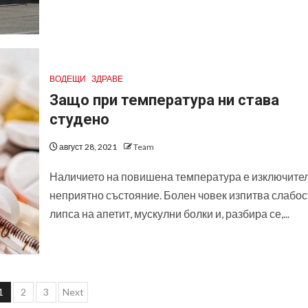
ВОДЕЩИ
ЗДРАВЕ
Защо при температура ни става
студено
август 28, 2021
Team
Наличието на повишена температура е изключите
неприятно състояние. Болен човек изпитва слабос
липса на апетит, мускулни болки и, разбира се,...
Разделяне
1
2
3
Next