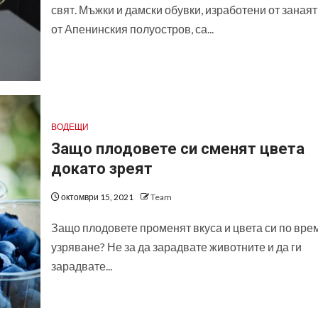
свят. Мъжки и дамски обувки, изработени от заная
от Апенинския полуостров, са...
ВОДЕЩИ
Защо плодовете си сменят цвета
докато зреят
октомври 15, 2021
Team
Защо плодовете променят вкуса и цвета си по вре
узряване? Не за да зарадвате животните и да ги
зарадвате...