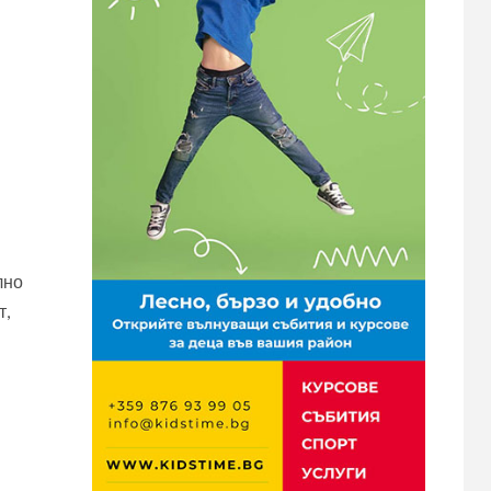
лно
т,