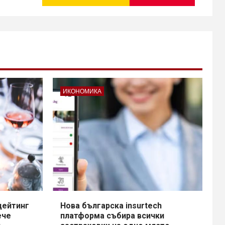
ИКОНОМИКА
дейтинг
Нова българска insurtech
ече
платформа събира всички