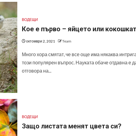
ВОДЕЩИ
Кое е първо – яйцето или кокошка
октомври 2, 2021
Team
Много хора смятат, че все още има някаква интриг
този популярен въпрос. Науката обаче отдавна е д
отговора на...
ВОДЕЩИ
Защо листата менят цвета си?