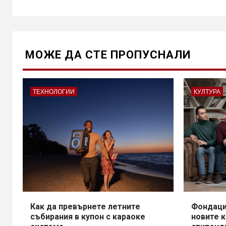
МОЖE ДА СТЕ ПРОПУСНАЛИ
ТЕХНОЛОГИИ
КУЛТУРА
Как да превърнете летните
Фондаци
събирания в купон с караоке
новите 