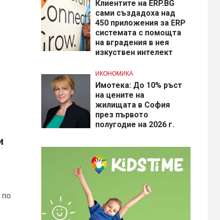
Клиентите на ERP.BG
сами създадоха над
450 приложения за ERP
системата с помощта
на вградения в нея
изкуствен интелект
ИКОНОМИКА
Имотека: До 10% ръст
на цените на
жилищата в София
през първото
полугодие на 2026 г.
и
 по