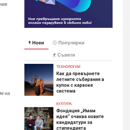
тчии
Ноеи
Популярни
Съвети
ТЕХНОЛОГИИ
Как да превърнете
летните събирания в
купон с караоке
система
ме на
КУЛТУРА
Фондация „Имам
идея“ очаква новите
кандидатури за
стипендията