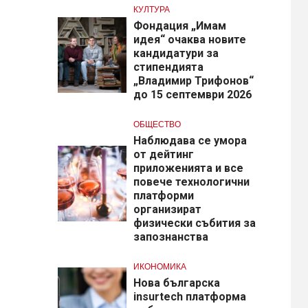
КУЛТУРА
Фондация „Имам
идея“ очаква новите
кандидатури за
стипендията
„Владимир Трифонов“
до 15 септември 2026
ОБЩЕСТВО
Наблюдава се умора
от дейтинг
приложенията и все
повече технологични
платформи
организират
физически събития за
запознанства
ИКОНОМИКА
Нова българска
insurtech платформа