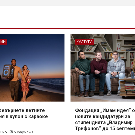
ГИИ
КУЛТУРА
превърнете летните
Фондация „Имам идея“ о
я в купон с караоке
новите кандидатури за
стипендията „Владимир
Трифонов“ до 15 септем
 2026
SunnyNews