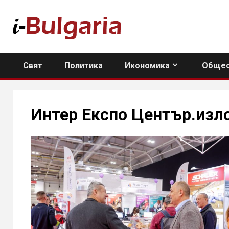
Skip
to
content
Свят
Политика
Икономика
Общес
Интер Експо Център.изл