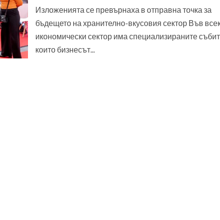
Изложенията се превърнаха в отправна точка за
бъдещето на хранително-вкусовия сектор Във все
икономически сектор има специализираните събит
които бизнесът...