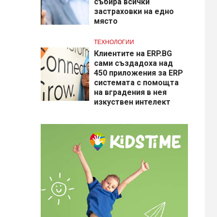
събира всички
застраховки на едно
място
ТЕХНОЛОГИИ
Клиентите на ERP.BG
сами създадоха над
450 приложения за ERP
системата с помощта
на вградения в нея
изкуствен интелект