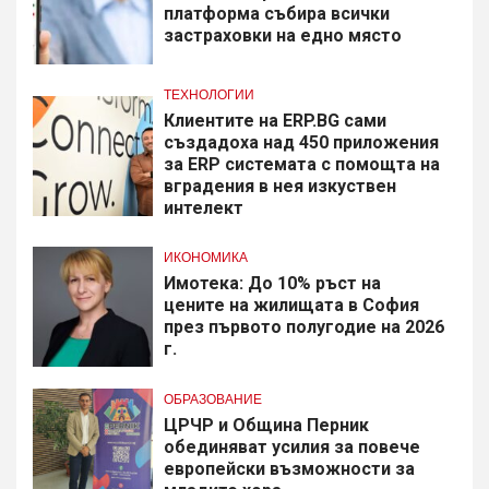
платформа събира всички
застраховки на едно място
ТЕХНОЛОГИИ
Клиентите на ERP.BG сами
създадоха над 450 приложения
за ERP системата с помощта на
вградения в нея изкуствен
интелект
ИКОНОМИКА
Имотека: До 10% ръст на
цените на жилищата в София
през първото полугодие на 2026
г.
ОБРАЗОВАНИЕ
​ЦРЧР и Община Перник
обединяват усилия за повече
европейски възможности за