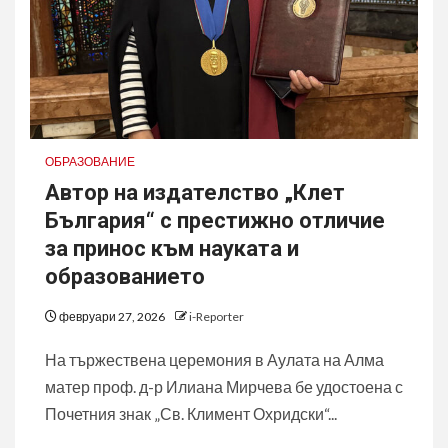
ОБРАЗОВАНИЕ
Автор на издателство „Клет
България“ с престижно отличие
за принос към науката и
образованието
февруари 27, 2026
i-Reporter
На тържествена церемония в Аулата на Алма
матер проф. д-р Илиана Мирчева бе удостоена с
Почетния знак „Св. Климент Охридски“...