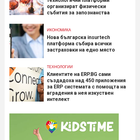
технологични платформи
организират физически
събития за запознанства
ИКОНОМИКА
Нова българска insurtech
платформа събира всички
застраховки на едно място
ТЕХНОЛОГИИ
Клиентите на ERP.BG сами
създадоха над 450 приложения
за ERP системата с помощта на
вградения в нея изкуствен
интелект