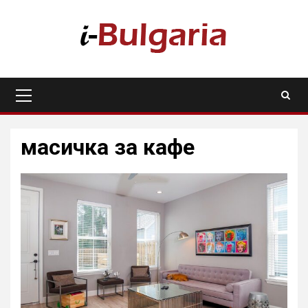
Skip
to
content
Primary
Menu
масичка за кафе