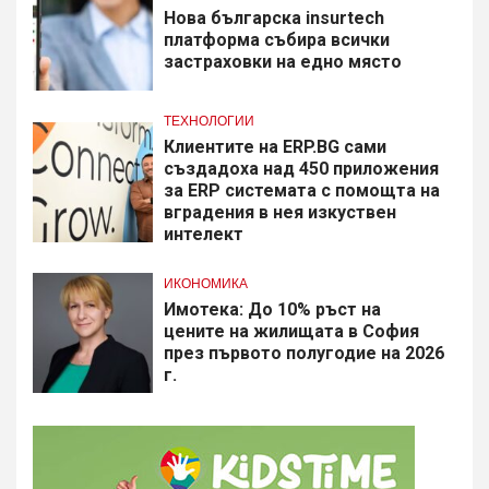
Нова българска insurtech
платформа събира всички
застраховки на едно място
ТЕХНОЛОГИИ
Клиентите на ERP.BG сами
създадоха над 450 приложения
за ERP системата с помощта на
вградения в нея изкуствен
интелект
ИКОНОМИКА
Имотека: До 10% ръст на
цените на жилищата в София
през първото полугодие на 2026
г.