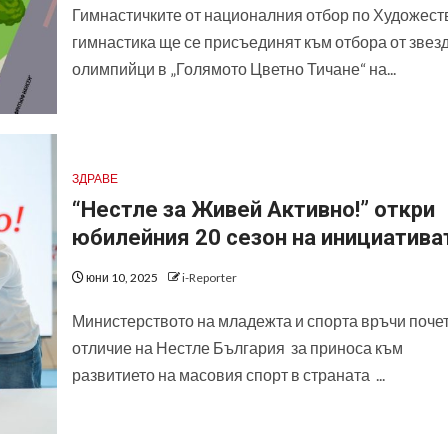
Гимнастичките от националния отбор по Художест
гимнастика ще се присъединят към отбора от звез
олимпийци в „Голямото Цветно Тичане“ на...
ЗДРАВЕ
“Нестле за Живей Aктивно!” откри
юбилейния 20 сезон на инициатива
юни 10, 2025
i-Reporter
Министерството на младежта и спорта връчи поче
отличие на Нестле България за приноса към
развитието на масовия спорт в страната ...