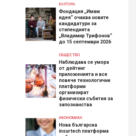
КУЛТУРА
Фондация „Имам
идея“ очаква новите
кандидатури за
стипендията
„Владимир Трифонов“
до 15 септември 2026
ОБЩЕСТВО
Наблюдава се умора
от дейтинг
приложенията и все
повече технологични
платформи
организират
физически събития за
запознанства
ИКОНОМИКА
Нова българска
insurtech платформа