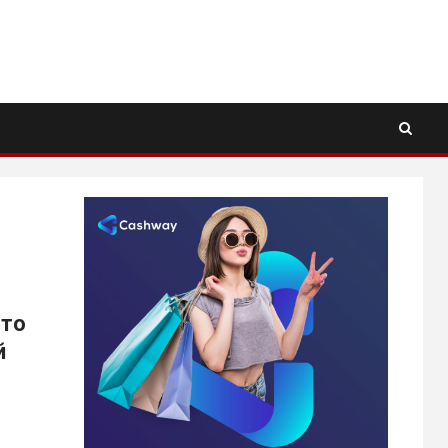
ото
й