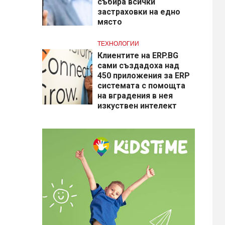
събира всички
застраховки на едно
място
ТЕХНОЛОГИИ
Клиентите на ERP.BG
сами създадоха над
450 приложения за ERP
системата с помощта
на вградения в нея
изкуствен интелект