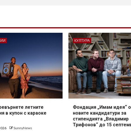
ГИИ
КУЛТУРА
превърнете летните
Фондация „Имам идея“ о
я в купон с караоке
новите кандидатури за
стипендията „Владимир
Трифонов“ до 15 септем
 2026
SunnyNews