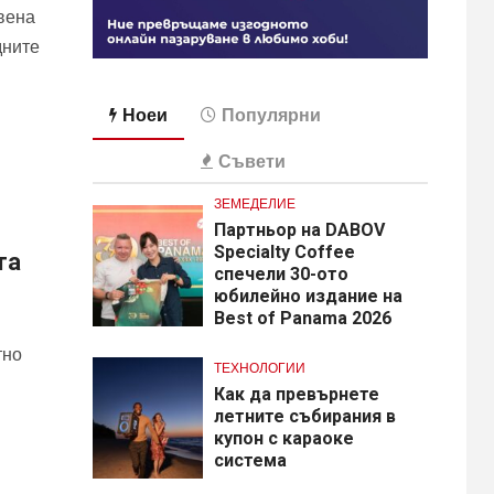
вена
дните
Ноеи
Популярни
Съвети
ЗЕМЕДЕЛИЕ
Партньор на DABOV
Specialty Coffee
та
спечели 30-ото
юбилейно издание на
Best of Panama 2026
тно
ТЕХНОЛОГИИ
Как да превърнете
летните събирания в
купон с караоке
система