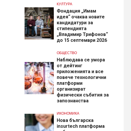
КУЛТУРА
Фондация „Имам
идея“ очаква новите
кандидатури за
стипендията
„Владимир Трифонов“
до 15 септември 2026
ОБЩЕСТВО
Наблюдава се умора
от дейтинг
приложенията и все
повече технологични
платформи
организират
физически събития за
запознанства
ИКОНОМИКА
Нова българска
insurtech платформа