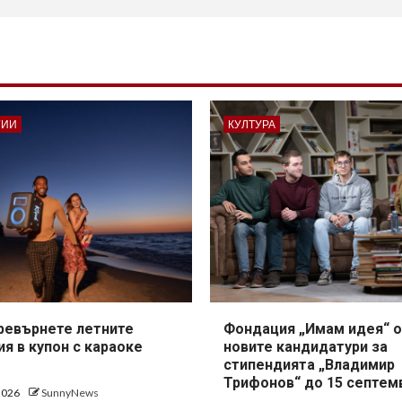
ГИИ
КУЛТУРА
превърнете летните
Фондация „Имам идея“ о
я в купон с караоке
новите кандидатури за
стипендията „Владимир
Трифонов“ до 15 септем
 2026
SunnyNews