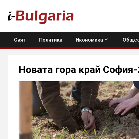
Skip
to
content
Свят
Политика
Икономика
Общес
Новата гора край София-