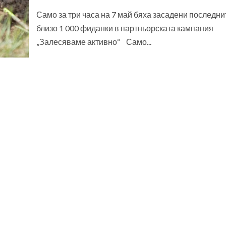
Само за три часа на 7 май бяха засадени последни
близо 1 000 фиданки в партньорската кампания
„Залесяваме активно“ Само...