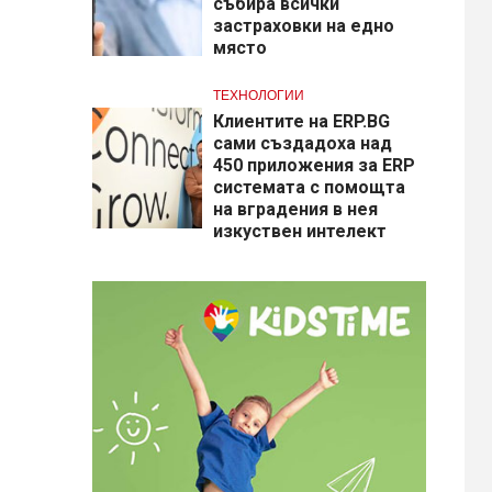
събира всички
застраховки на едно
място
ТЕХНОЛОГИИ
Клиентите на ERP.BG
сами създадоха над
450 приложения за ERP
системата с помощта
на вградения в нея
изкуствен интелект