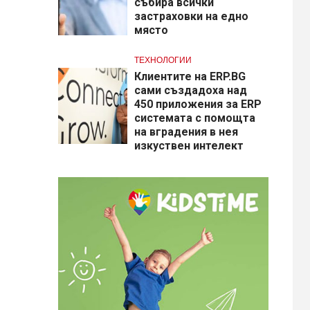
събира всички
застраховки на едно
място
ТЕХНОЛОГИИ
Клиентите на ERP.BG
сами създадоха над
450 приложения за ERP
системата с помощта
на вградения в нея
изкуствен интелект