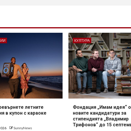
ГИИ
КУЛТУРА
превърнете летните
Фондация „Имам идея“ о
я в купон с караоке
новите кандидатури за
стипендията „Владимир
Трифонов“ до 15 септем
 2026
SunnyNews