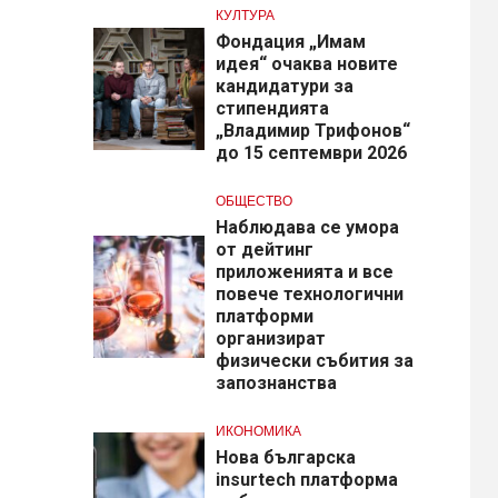
КУЛТУРА
Фондация „Имам
идея“ очаква новите
кандидатури за
стипендията
„Владимир Трифонов“
до 15 септември 2026
ОБЩЕСТВО
Наблюдава се умора
от дейтинг
приложенията и все
повече технологични
платформи
организират
физически събития за
запознанства
ИКОНОМИКА
Нова българска
insurtech платформа