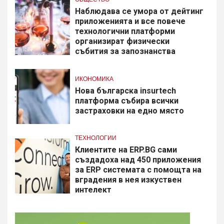
Наблюдава се умора от дейтинг
приложенията и все повече
технологични платформи
организират физически
събития за запознанства
ИКОНОМИКА
Нова българска insurtech
платформа събира всички
застраховки на едно място
ТЕХНОЛОГИИ
Клиентите на ERP.BG сами
създадоха над 450 приложения
за ERP системата с помощта на
вградения в нея изкуствен
интелект