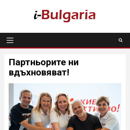
Skip
to
content
Primary
Menu
Партньорите ни
вдъхновяват!